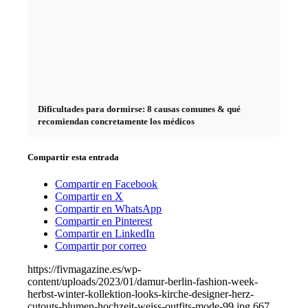
Dificultades para dormirse: 8 causas comunes & qué
recomiendan concretamente los médicos
Compartir esta entrada
Compartir en Facebook
Compartir en X
Compartir en WhatsApp
Compartir en Pinterest
Compartir en LinkedIn
Compartir por correo
https://fivmagazine.es/wp-
content/uploads/2023/01/damur-berlin-fashion-week-
herbst-winter-kollektion-looks-kirche-designer-herz-
cutouts-blumen-hochzeit-weiss-outfits-mode-99.jpg
667