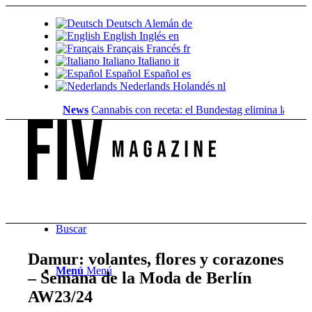
Deutsch
Alemán
de
English
Inglés
en
Français
Francés
fr
Italiano
Italiano
it
Español
Español
es
Nederlands
Holandés
nl
News
Cannabis con receta: el Bundestag elimina la...
Valor 
Buscar
Damur: volantes, flores y corazones
Menú
Menú
– Semana de la Moda de Berlín
AW23/24