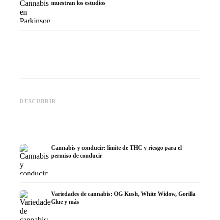
muestran los estudios
Cannabis y TDAH: dopamina,
Cannabis en fibromialgia:
Cannabi
automedición y lo que
dolor, sueño y sistema
quimiot
DESCUBRIR
muestran los estudios
endocanabinoide
Dronab
Cannabis y conducir: límite de THC y riesgo para el
permiso de conducir
Variedades de cannabis: OG Kush, White Widow, Gorilla
Glue y más