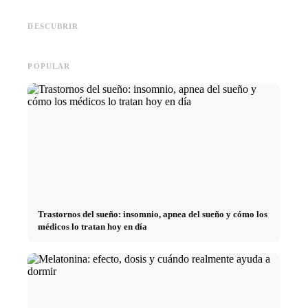
empresa
Social Media Werbeanzeigen:
Comienzo de carrera tras los
oportun
Mehr Verkäufe durch gezieltes
estudios: lo que realmente
el cami
DESCUBRIR
Online Marketing
buscan los reclutadores
carrera
POPULAR
Trastornos del sueño: insomnio, apnea del sueño y cómo los
médicos lo tratan hoy en día