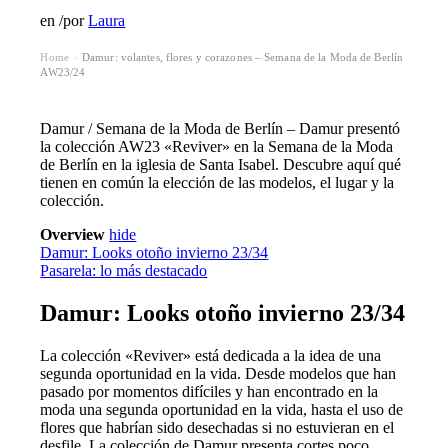
en
/
por
Laura
Home
Damur: volantes, flores y corazones – Semana de la Moda de Berlín
›
AW23/24
Damur / Semana de la Moda de Berlín – Damur presentó
la colección AW23 «Reviver» en la Semana de la Moda
de Berlín en la iglesia de Santa Isabel. Descubre aquí qué
tienen en común la elección de las modelos, el lugar y la
colección.
Overview
hide
Damur: Looks otoño invierno 23/34
Pasarela: lo más destacado
Damur: Looks otoño invierno 23/34
La colección «Reviver» está dedicada a la idea de una
segunda oportunidad en la vida. Desde modelos que han
pasado por momentos difíciles y han encontrado en la
moda una segunda oportunidad en la vida, hasta el uso de
flores que habrían sido desechadas si no estuvieran en el
desfile. La colección de Damur presenta cortes poco