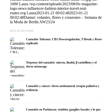
1000
Laura
/wp-content/uploads/2023/08/fiv-magazine-
logo-news-influencer-fashion-interior-travel-real-
esates.svg
Laura
2023-01-21 00:02:48
2023-01-21
00:02:48
Damur: volantes, flores y corazones – Semana de
la Moda de Berlín AW23/24
RELACIONADO
Cannabis Toleranz: CB1-Downregulación, T-Break y Reset
explicado
Terpenos del cannabis: mircen, linalol, β-cariofileno y el
efecto entourage
Cannabis y cáncer: efecto antitumoral, terapia paliativa y
evidencia
Cannabis en Parkinson: temblor, ganglios basales y lo que