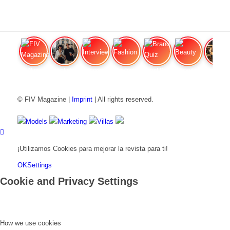
FIV Magazine
Variedades de cannabis:
Interview
Fashion
Brand Quiz
Beauty
Efecto
© FIV Magazine |
Imprint
| All rights reserved.
Models
Marketing
Villas
¡Utilizamos Cookies para mejorar la revista para ti!
OK
Settings
Cookie and Privacy Settings
How we use cookies