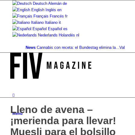
Deutsch
Alemán
de
English
Inglés
en
Français
Francés
fr
Italiano
Italiano
it
Español
Español
es
Nederlands
Holandés
nl
News
Cannabis con receta: el Bundestag elimina la...
Valor del sue
Lleno de avena –
Menú
¡merienda para llevar!
Muesli para el bolsillo