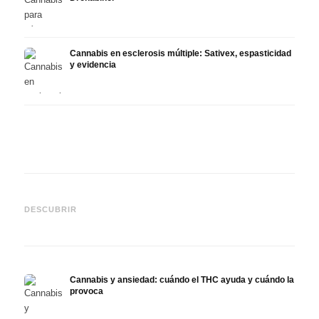
Cannabis en esclerosis múltiple: Sativex, espasticidad
y evidencia
Cannabis y epilepsia: CBD,
CBD y
Epidiolex y el estado actual
Cannabis Oil casero:
puede
DESCUBRIR
de la investigación
decarboxilación e infusión
derma
Cannabis y ansiedad: cuándo el THC ayuda y cuándo la
provoca