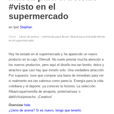
#visto en el
supermercado
en
/
por
Stephan
Home
Lleno de avena – ¡merienda para llevar! Muesli para el bolsillo #visto
›
en el supermercado
Hoy he estado en el supermercado y ha aparecido un nuevo
producto en la caja, Ofervoll. No suelo prestar mucha atención a
los nuevos productos, pero aquí el diseño era tan bonito, dulce y
atractivo que casi hay que mirarlo solo. Una verdadera atracción.
Por supuesto, tuve que comprar una barra de inmediato para ver
si realmente era tan sabrosa como parecía. Energía para la vida
cotidiana y el deporte: ya conoces la historia. La selección:
Albaricoque/semilla de amapola, proteína/nuez o
dátil/chía/pistacho. ¡Creativo!
Overview
hide
¿Lleno de avena? Si es nuevo, tengo que tenerlo.