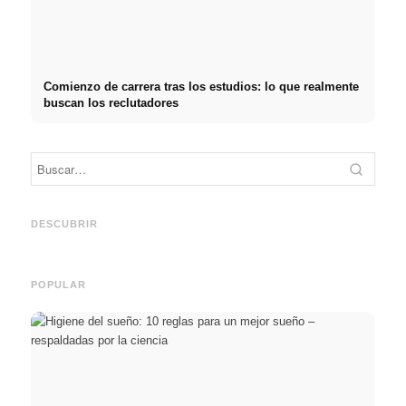
Comienzo de carrera tras los estudios: lo que realmente
buscan los reclutadores
Práctica profesional en
Financiar los estudios en
empresas de primer nivel:
2026:
Reduci
oportunidades, remuneración
Deutschlandstipendium,
realm
y el camino directo hacia la
BAföG y consejos
médic
DESCUBRIR
carrera
inteligentes para ahorrar
& téc
POPULAR