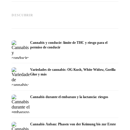
Cannabis y TDAH: dopamina,
Cannabis en fibromialgia:
Cannabi
automedición y lo que
dolor, sueño y sistema
quimiot
DESCUBRIR
muestran los estudios
endocanabinoide
Dronab
Cannabis y conducir: límite de THC y riesgo para el
permiso de conducir
Variedades de cannabis: OG Kush, White Widow, Gorilla
Glue y más
Cannabis durante el embarazo y la lactancia: riesgos
Cannabis Anbau: Phasen von der Keimung bis zur Ernte