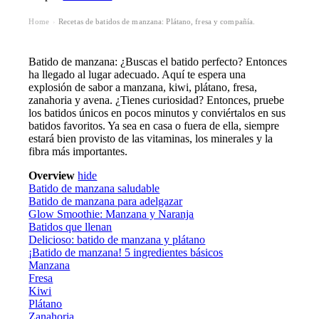
Home
Recetas de batidos de manzana: Plátano, fresa y compañía.
›
Batido de manzana: ¿Buscas el batido perfecto? Entonces
ha llegado al lugar adecuado. Aquí te espera una
explosión de sabor a manzana, kiwi, plátano, fresa,
zanahoria y avena. ¿Tienes curiosidad? Entonces, pruebe
los batidos únicos en pocos minutos y conviértalos en sus
batidos favoritos. Ya sea en casa o fuera de ella, siempre
estará bien provisto de las vitaminas, los minerales y la
fibra más importantes.
Overview
hide
Batido de manzana saludable
Batido de manzana para adelgazar
Glow Smoothie: Manzana y Naranja
Batidos que llenan
Delicioso: batido de manzana y plátano
¡Batido de manzana! 5 ingredientes básicos
Manzana
Fresa
Kiwi
Plátano
Zanahoria