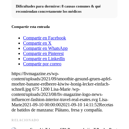
Dificultades para dormirse: 8 causas comunes & qué
recomiendan concretamente los médicos
Compartir esta entrada
Compartir en Facebook
Compartir en X
Compartir en WhatsApp
Compartir en Pinterest
Compartir en LinkedIn
Compartir por correo
https://fivmagazine.es/wp-
content/uploads/2021/09/smoothie-gesund-gruen-apfel-
moehre-banane-erdbeere-kiwiw-honig-lecker-einfach-
schnell.jpg
675
1200
Lisa-Marie
/wp-
content/uploads/2023/08/fiv-magazine-logo-news-
influencer-fashion-interior-travel-real-esates.svg
Lisa-
Marie
2021-09-10 00:00:00
2021-09-10 14:11:52
Recetas
de batidos de manzana: Plátano, fresa y compañía.
RELACIONADO