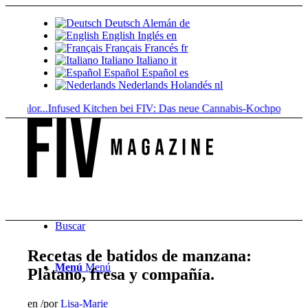
Deutsch
Alemán
de
English
Inglés
en
Français
Francés
fr
Italiano
Italiano
it
Español
Español
es
Nederlands
Holandés
nl
alor...
Infused Kitchen bei FIV: Das neue Cannabis-Kochportal
Bebidas
Buscar
Recetas de batidos de manzana:
Menú
Menú
Plátano, fresa y compañía.
en
/
por
Lisa-Marie