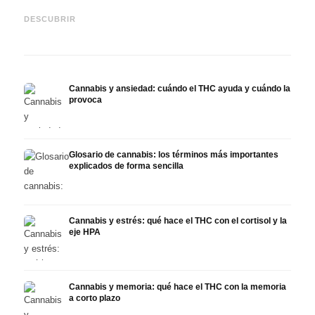
Cannabis y epilepsia: CBD,
CBD y
Epidiolex y el estado actual
Cannabis Oil casero:
puede
DESCUBRIR
de la investigación
decarboxilación e infusión
derma
Cannabis y ansiedad: cuándo el THC ayuda y cuándo la
provoca
Glosario de cannabis: los términos más importantes
explicados de forma sencilla
Cannabis y estrés: qué hace el THC con el cortisol y la
eje HPA
Cannabis y memoria: qué hace el THC con la memoria
a corto plazo