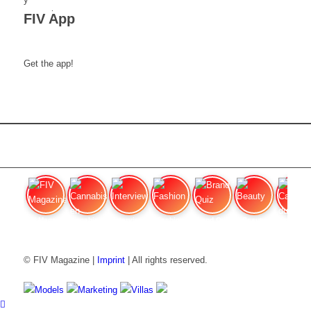
FIV App
Get the app!
FIV Magazine
Cannabis en dolores
Interview
Fashion
Brand Quiz
Beauty
Cannab
© FIV Magazine |
Imprint
| All rights reserved.
Models
Marketing
Villas