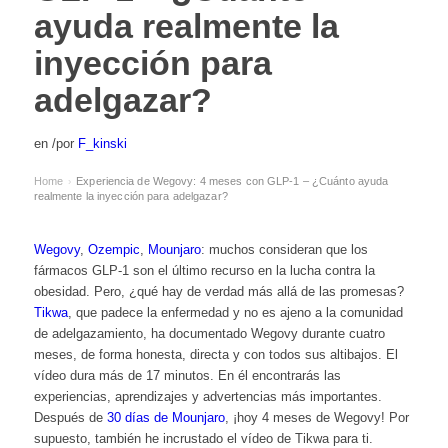
ayuda realmente la
inyección para
adelgazar?
en
/
por
F_kinski
Home
Experiencia de Wegovy: 4 meses con GLP-1 – ¿Cuánto ayuda
›
realmente la inyección para adelgazar?
Wegovy
,
Ozempic
,
Mounjaro
: muchos consideran que los
fármacos GLP-1 son el último recurso en la lucha contra la
obesidad. Pero, ¿qué hay de verdad más allá de las promesas?
Tikwa
, que padece la enfermedad y no es ajeno a la comunidad
de adelgazamiento, ha documentado Wegovy durante cuatro
meses, de forma honesta, directa y con todos sus altibajos. El
vídeo dura más de 17 minutos. En él encontrarás las
experiencias, aprendizajes y advertencias más importantes.
Después de
30 días de Mounjaro
, ¡hoy 4 meses de Wegovy! Por
supuesto, también he incrustado el vídeo de Tikwa para ti.