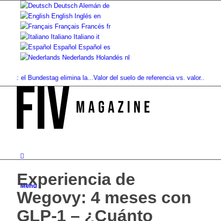
Deutsch
Alemán
de
English
Inglés
en
Français
Francés
fr
Italiano
Italiano
it
Español
Español
es
Nederlands
Holandés
nl
a: el Bundestag elimina la...
Valor del suelo de referencia vs. valor...
Infused 
Experiencia de
Menú
Wegovy: 4 meses con
GLP-1 – ¿Cuánto