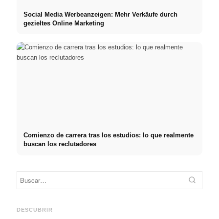
Social Media Werbeanzeigen: Mehr Verkäufe durch
gezieltes Online Marketing
Comienzo de carrera tras los estudios: lo que realmente
buscan los reclutadores
Práctica profesional en
Financiar los estudios en
empresas de primer nivel:
2026:
Reduci
oportunidades, remuneración
Deutschlandstipendium,
realm
y el camino directo hacia la
BAföG y consejos
médic
DESCUBRIR
carrera
inteligentes para ahorrar
& téc