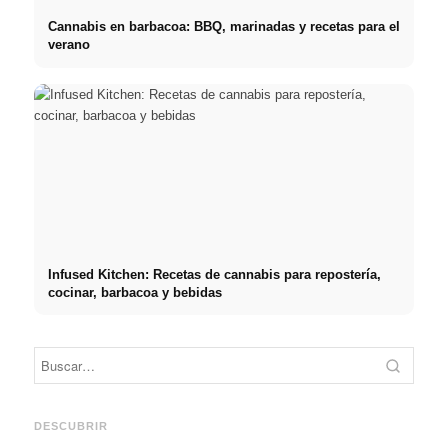
Cannabis en barbacoa: BBQ, marinadas y recetas para el
verano
Infused Kitchen: Recetas de cannabis para repostería,
cocinar, barbacoa y bebidas
Práct
empre
Social Media Werbeanzeigen:
Comienzo de carrera tras los
oport
Mehr Verkäufe durch gezieltes
estudios: lo que realmente
y el c
DESCUBRIR
Online Marketing
buscan los reclutadores
carre