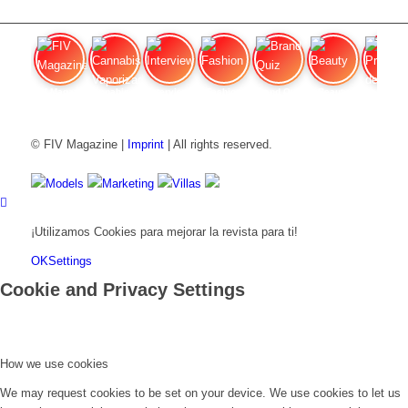
FIV Magazine
Cannabis Vaporizador: ¿Qué
Interview
Fashion
Brand Quiz
Beauty
Precios de
© FIV Magazine |
Imprint
| All rights reserved.
Models
Marketing
Villas
¡Utilizamos Cookies para mejorar la revista para ti!
OK
Settings
Cookie and Privacy Settings
How we use cookies
We may request cookies to be set on your device. We use cookies to let us