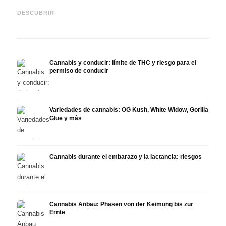
Cannabis y TDAH: dopamina,
Cannabis en fibromialgia:
Canna
automedición y lo que
dolor, sueño y sistema
quimi
DESCUBRIR
muestran los estudios
endocanabinoide
Drona
Cannabis y conducir: límite de THC y riesgo para el
permiso de conducir
Variedades de cannabis: OG Kush, White Widow, Gorilla
Glue y más
Cannabis durante el embarazo y la lactancia: riesgos
Cannabis Anbau: Phasen von der Keimung bis zur
Ernte