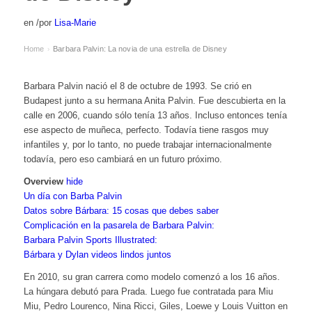
en
/
por
Lisa-Marie
Home
Barbara Palvin: La novia de una estrella de Disney
›
Barbara Palvin nació el 8 de octubre de 1993. Se crió en
Budapest junto a su hermana Anita Palvin. Fue descubierta en la
calle en 2006, cuando sólo tenía 13 años. Incluso entonces tenía
ese aspecto de muñeca, perfecto. Todavía tiene rasgos muy
infantiles y, por lo tanto, no puede trabajar internacionalmente
todavía, pero eso cambiará en un futuro próximo.
Overview
hide
Un día con Barba Palvin
Datos sobre Bárbara: 15 cosas que debes saber
Complicación en la pasarela de Barbara Palvin:
Barbara Palvin Sports Illustrated:
Bárbara y Dylan videos lindos juntos
En 2010, su gran carrera como modelo comenzó a los 16 años.
La húngara debutó para Prada. Luego fue contratada para Miu
Miu, Pedro Lourenco, Nina Ricci, Giles, Loewe y Louis Vuitton en