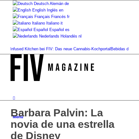
Deutsch
Alemán
de
English
Inglés
en
Français
Francés
fr
Italiano
Italiano
it
Español
Español
es
Nederlands
Holandés
nl
.
Infused Kitchen bei FIV: Das neue Cannabis-Kochportal
Bebidas de cannabis:
Barbara Palvin: La
Menú
novia de una estrella
de Disney