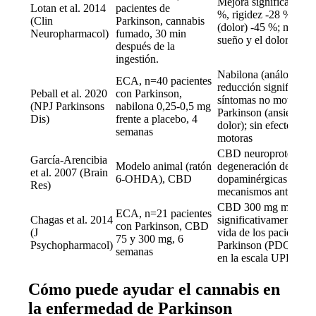
Mejora significativa: 
Lotan et al. 2014
pacientes de
%, rigidez -28 %, brad
(Clin
Parkinson, cannabis
(dolor) -45 %; mejora
Neuropharmacol)
fumado, 30 min
sueño y el dolor
después de la
ingestión.
Nabilona (análogo de
ECA, n=40 pacientes
reducción significativ
Peball et al. 2020
con Parkinson,
síntomas no motores d
(NPJ Parkinsons
nabilona 0,25-0,5 mg
Parkinson (ansiedad, 
Dis)
frente a placebo, 4
dolor); sin efecto en l
semanas
motoras
CBD neuroprotector: r
García-Arencibia
Modelo animal (ratón
degeneración de neur
et al. 2007 (Brain
6-OHDA), CBD
dopaminérgicas vía 
Res)
mecanismos antioxida
CBD 300 mg mejora
ECA, n=21 pacientes
Chagas et al. 2014
significativamente la 
con Parkinson, CBD
(J
vida de los pacientes 
75 y 300 mg, 6
Psychopharmacol)
Parkinson (PDQ-39); s
semanas
en la escala UPDRS 
Cómo puede ayudar el cannabis en
la enfermedad de Parkinson