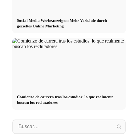
Social Media Werbeanzeigen: Mehr Verkäufe durch
gezieltes Online Marketing
Comienzo de carrera tras los estudios: lo que realmente
buscan los reclutadores
Práctica profesional en
empresas de primer nivel:
Financiar los estudios en 2026:
Reducir 