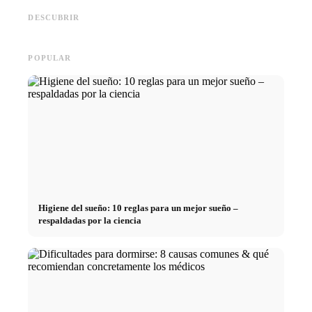
oportunidades, remuneración y
Deutschlandstipendium, BAföG
realmen
el camino directo hacia la
y consejos inteligentes para
médicos
DESCUBRIR
carrera
ahorrar
técnica
POPULAR
Higiene del sueño: 10 reglas para un mejor sueño –
respaldadas por la ciencia