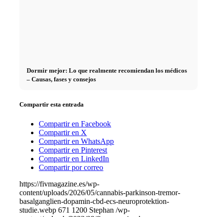
Dormir mejor: Lo que realmente recomiendan los médicos
– Causas, fases y consejos
Compartir esta entrada
Compartir en Facebook
Compartir en X
Compartir en WhatsApp
Compartir en Pinterest
Compartir en LinkedIn
Compartir por correo
https://fivmagazine.es/wp-
content/uploads/2026/05/cannabis-parkinson-tremor-
basalganglien-dopamin-cbd-ecs-neuroprotektion-
studie.webp
671
1200
Stephan
/wp-