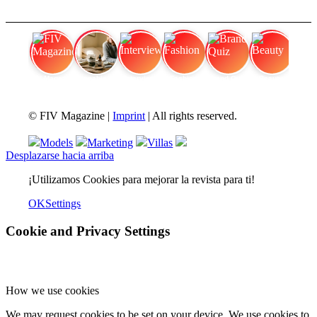
FIV Magazine
Cannabis en dolores
Interview
Fashion
Brand Quiz
Beauty
© FIV Magazine |
Imprint
| All rights reserved.
Models
Marketing
Villas
Desplazarse hacia arriba
¡Utilizamos Cookies para mejorar la revista para ti!
OK
Settings
Cookie and Privacy Settings
How we use cookies
We may request cookies to be set on your device. We use cookies to