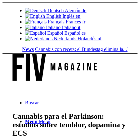
Deutsch
Alemán
de
English
Inglés
en
Français
Francés
fr
Italiano
Italiano
it
Español
Español
es
Nederlands
Holandés
nl
News
Cannabis con receta: el Bundestag elimina la...
Valor del s
Buscar
Cannabis para el Parkinson:
Menú
Menú
estudios sobre temblor, dopamina y
ECS