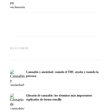
Cannabis y epilepsia: CBD,
CBD y p
Epidiolex y el estado actual de
Cannabis Oil casero:
puede h
DESCUBRIR
la investigación
decarboxilación e infusión
dermat
Cannabis y ansiedad: cuándo el THC ayuda y cuándo la
provoca
Glosario de cannabis: los términos más importantes
explicados de forma sencilla