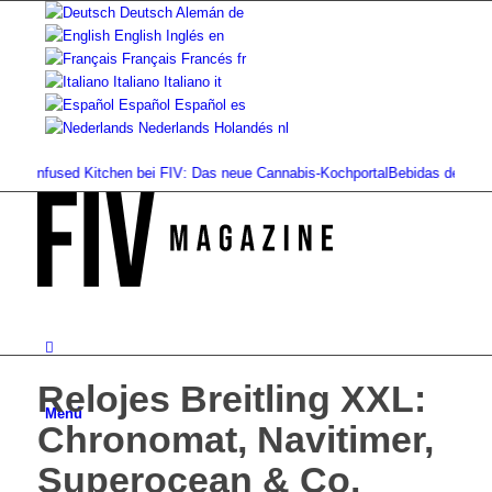
Deutsch
Alemán
de
English
Inglés
en
Français
Francés
fr
Italiano
Italiano
it
Español
Español
es
Nederlands
Holandés
nl
nfused Kitchen bei FIV: Das neue Cannabis-Kochportal
Bebidas de cannabis: b
Relojes Breitling XXL:
Menú
Chronomat, Navitimer,
Superocean & Co.