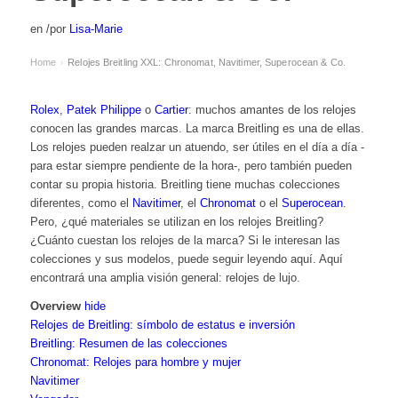
en
/
por
Lisa-Marie
Home
Relojes Breitling XXL: Chronomat, Navitimer, Superocean & Co.
›
Rolex
,
Patek Philippe
o
Cartier
: muchos amantes de los relojes
conocen las grandes marcas. La marca Breitling es una de ellas.
Los relojes pueden realzar un atuendo, ser útiles en el día a día -
para estar siempre pendiente de la hora-, pero también pueden
contar su propia historia. Breitling tiene muchas colecciones
diferentes, como el
Navitimer
, el
Chronomat
o el
Superocean
.
Pero, ¿qué materiales se utilizan en los relojes Breitling?
¿Cuánto cuestan los relojes de la marca? Si le interesan las
colecciones y sus modelos, puede seguir leyendo aquí. Aquí
encontrará una amplia visión general:
relojes de
lujo.
Overview
hide
Relojes de Breitling: símbolo de estatus e inversión
Breitling: Resumen de las colecciones
Chronomat: Relojes para hombre y mujer
Navitimer