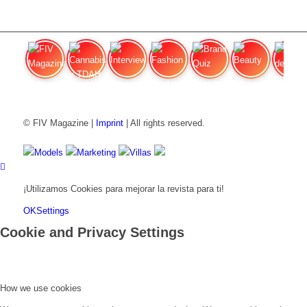
FIV Magazine
Cannabis y TDAH:
Interview
Fashion
Brand Quiz
Beauty
Valor del
© FIV Magazine |
Imprint
| All rights reserved.
Models
Marketing
Villas
¡Utilizamos Cookies para mejorar la revista para ti!
OK
Settings
Cookie and Privacy Settings
How we use cookies