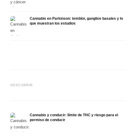
Cannabis en Parkinson: temblor, ganglios basales y lo
que muestran los estudios
Cannabis y TDAH: dopamina,
Cannabis en fibromialgia:
Canna
automedición y lo que
dolor, sueño y sistema
quimi
DESCUBRIR
muestran los estudios
endocanabinoide
Drona
Cannabis y conducir: límite de THC y riesgo para el
permiso de conducir