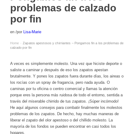
problemas de calzado
por fin
en
/
por
Lisa-Marie
Home
Zapatos apestosos y chirriantes – Pongamos fin a los problemas de
›
calzado por fin
A veces es simplemente molesto. Una vez que hiciste deporte o
saliste a caminar y después de eso los zapatos apestan
brutalmente. Y pones los zapatos fuera durante días, los aireas o
los rocías con un spray de fragancia, pero nada ayuda. O
caminas por tu oficina o centro comercial y llamas la atención
porque eres la persona más ruidosa de todo el entorno, sentida a
través del miserable chirrido de tus zapatos. ¡Súper incómodo!
He aquí algunos consejos para combatir finalmente los molestos
problemas de los zapatos. De hecho, hay muchas maneras de
liberar el zapato del olor apestoso o del chillido molesto. La
mayoría de los fondos se pueden encontrar en casi todos los
hogares.