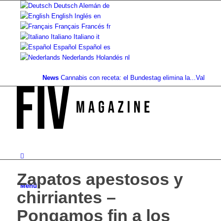
Deutsch
Alemán
de
English
Inglés
en
Français
Francés
fr
Italiano
Italiano
it
Español
Español
es
Nederlands
Holandés
nl
News
Cannabis con receta: el Bundestag elimina la...
Valor del su
Zapatos apestosos y
Menú
chirriantes –
Pongamos fin a los