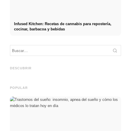
Infused Kitchen: Recetas de cannabis para repostería,
cocinar, barbacoa y bebidas
Práct
empre
Social Media Werbeanzeigen:
Comienzo de carrera tras los
oport
Mehr Verkäufe durch gezieltes
estudios: lo que realmente
y el c
DESCUBRIR
Online Marketing
buscan los reclutadores
carre
POPULAR