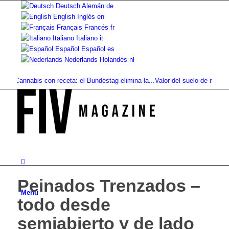
Deutsch
Alemán
de
English
Inglés
en
Français
Francés
fr
Italiano
Italiano
it
Español
Español
es
Nederlands
Holandés
nl
Cannabis con receta: el Bundestag elimina la...
Valor del suelo de referencia v
Peinados Trenzados –
Menú
todo desde
semiabierto y de lado