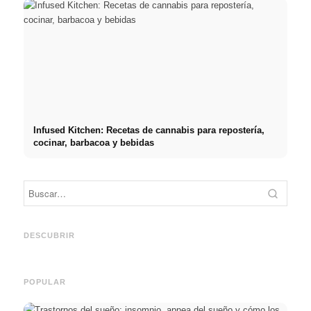
Infused Kitchen: Recetas de cannabis para repostería,
cocinar, barbacoa y bebidas
Práct
empre
Social Media Werbeanzeigen:
Comienzo de carrera tras los
oport
Mehr Verkäufe durch gezieltes
estudios: lo que realmente
y el c
DESCUBRIR
Online Marketing
buscan los reclutadores
carre
POPULAR