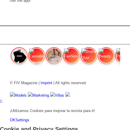
Get the app!
FIV Magazine
Cannabis Vaporizador: ¿Qué
Interview
Fashion
Brand Quiz
Beauty
Precios de
© FIV Magazine |
Imprint
| All rights reserved.
Models
Marketing
Villas
¡Utilizamos Cookies para mejorar la revista para ti!
OK
Settings
Cookie and Privacy Settings