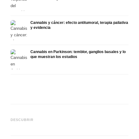
Cannabis y cáncer: efecto antitumoral, terapia paliativa
y evidencia
Cannabis en Parkinson: temblor, ganglios basales y lo
que muestran los estudios
Cannabis y TDAH: dopamina,
Cannabis en fibromialgia:
Canna
automedición y lo que
dolor, sueño y sistema
quimi
DESCUBRIR
muestran los estudios
endocanabinoide
Drona