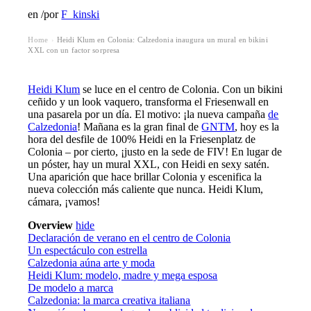
en
/
por
F_kinski
Home
Heidi Klum en Colonia: Calzedonia inaugura un mural en bikini
›
XXL con un factor sorpresa
Heidi Klum
se luce en el centro de Colonia. Con un bikini
ceñido y un look vaquero, transforma el Friesenwall en
una pasarela por un día. El motivo: ¡la nueva campaña
de
Calzedonia
! Mañana es la gran final de
GNTM
, hoy es la
hora del desfile de 100% Heidi en la Friesenplatz de
Colonia – por cierto, ¡justo en la sede de FIV! En lugar de
un póster, hay un mural XXL, con Heidi en sexy satén.
Una aparición que hace brillar Colonia y escenifica la
nueva colección más caliente que nunca. Heidi Klum,
cámara, ¡vamos!
Overview
hide
Declaración de verano en el centro de Colonia
Un espectáculo con estrella
Calzedonia aúna arte y moda
Heidi Klum: modelo, madre y mega esposa
De modelo a marca
Calzedonia: la marca creativa italiana