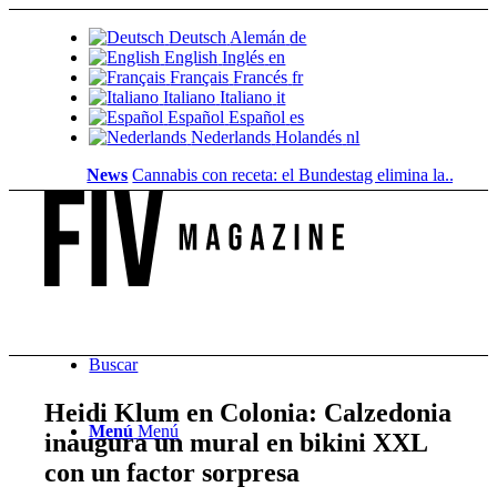
Deutsch
Alemán
de
English
Inglés
en
Français
Francés
fr
Italiano
Italiano
it
Español
Español
es
Nederlands
Holandés
nl
News
Cannabis con receta: el Bundestag elimina la...
Valor del 
Buscar
Heidi Klum en Colonia: Calzedonia
Menú
Menú
inaugura un mural en bikini XXL
con un factor sorpresa