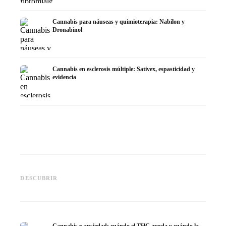
Cannabis para náuseas y quimioterapia: Nabilon y
Dronabinol
Cannabis en esclerosis múltiple: Sativex, espasticidad y
evidencia
Cannabis y epilepsia: CBD,
CBD y p
Epidiolex y el estado actual de
Cannabis Oil casero:
puede h
DESCUBRIR
la investigación
decarboxilación e infusión
dermat