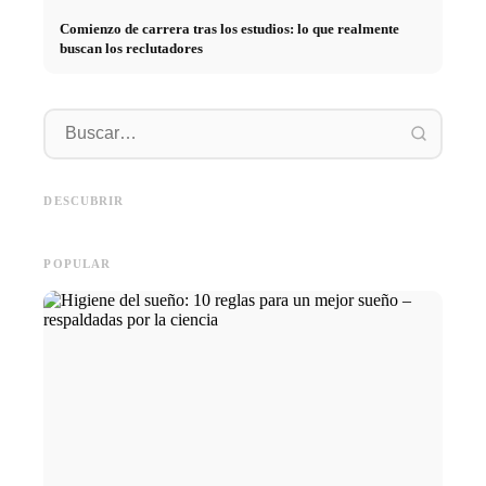
Comienzo de carrera tras los estudios: lo que realmente
buscan los reclutadores
Práctica profesional en
empresas de primer nivel:
Financiar los estudios en 2026:
Reducir 
oportunidades, remuneración y
Deutschlandstipendium, BAföG
realmen
el camino directo hacia la
y consejos inteligentes para
médicos
DESCUBRIR
carrera
ahorrar
técnica
POPULAR