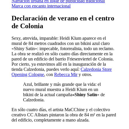
Narración urbana en lugar de publicidad tradicional
Marca con encanto internacional
Declaración de verano en el centro
de Colonia
Sexy, atrevida, imparable: Heidi Klum aparece en el
mural de 84 metros cuadrados con un bikini azul claro
«Shiny Satin»: impecable, fotorrealista, todo un reclamo.
La obra se realizó en sólo cuatro días directamente en la
pared de un edificio del barrio Friesenviertel de Colonia.
Por cierto, ya estuvimos allí en la inauguración de la
tienda Calzedonia, puedes verlo aquí:
Calzedonia Store
Opening Cologne
, con
Rebecca Mir
y otros.
Azul, brillante y más grande que la vida: el
nuevo mural muestra a Heidi Klum en un
bikini de la actual campaña
«Shiny Satin
» de
Calzedonia.
En sólo cuatro días, el artista MaCChine y el colectivo
creativo CC Allstars pintaron la obra de 84 m² en la pared
del edificio, completamente a mano alzada.