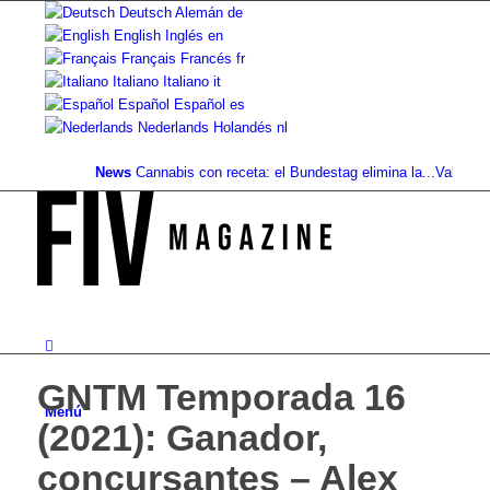
Deutsch
Alemán
de
English
Inglés
en
Français
Francés
fr
Italiano
Italiano
it
Español
Español
es
Nederlands
Holandés
nl
News
Cannabis con receta: el Bundestag elimina la...
Valor del suel
GNTM Temporada 16
Menú
(2021): Ganador,
concursantes – Alex