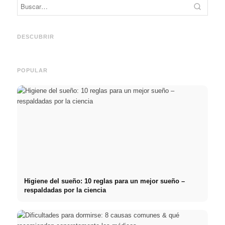
Práctica profesional en
Financiar los estudios en
empresas de primer nivel:
2026:
Reduci
oportunidades, remuneración
Deutschlandstipendium,
realm
y el camino directo hacia la
BAföG y consejos
médic
DESCUBRIR
carrera
inteligentes para ahorrar
& téc
POPULAR
Higiene del sueño: 10 reglas para un mejor sueño –
respaldadas por la ciencia