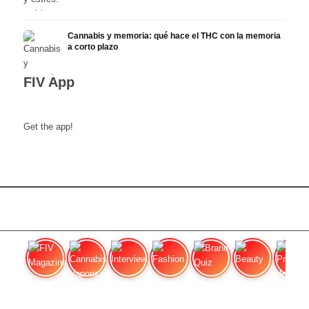
Cannabis y memoria: qué hace el THC con la memoria
a corto plazo
FIV App
Get the app!
FIV Magazine
Cannabis Vaporizador: ¿Qué
Interview
Fashion
Brand Quiz
Beauty
Precios de