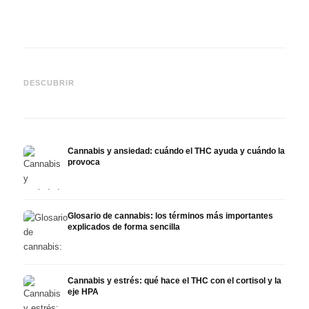
Cannabis y epilepsia: CBD,
CBD y
Epidiolex y el estado actual
Cannabis Oil casero:
puede
DESCUBRIR
de la investigación
decarboxilación e infusión
derma
Cannabis y ansiedad: cuándo el THC ayuda y cuándo la
provoca
Glosario de cannabis: los términos más importantes
explicados de forma sencilla
Cannabis y estrés: qué hace el THC con el cortisol y la
eje HPA