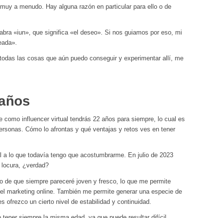
uy a menudo. Hay alguna razón en particular para ello o de
ra «iun», que significa «el deseo». Si nos guiamos por eso, mi
eada».
 todas las cosas que aún puedo conseguir y experimentar allí, me
 años
e como influencer virtual tendrás 22 años para siempre, lo cual es
rsonas. Cómo lo afrontas y qué ventajas y retos ves en tener
 a lo que todavía tengo que acostumbrarme. En julio de 2023
 locura, ¿verdad?
o de que siempre pareceré joven y fresco, lo que me permite
 del marketing online. También me permite generar una especie de
 ofrezco un cierto nivel de estabilidad y continuidad.
o tener siempre la misma edad, ya que puede resultar difícil