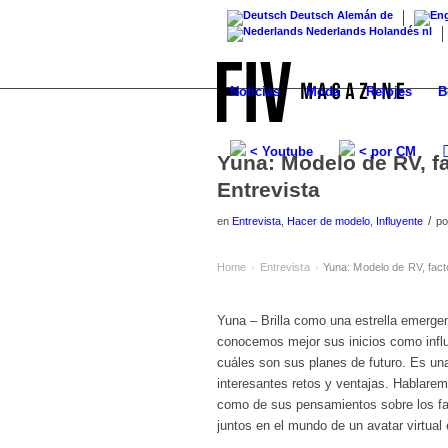
Deutsch
Alemán
de
Nederlands
Holandés
nl
Noticias
Moda
Relojes
B
< Youtube
< por CM
Yuna: Modelo de RV, f
Entrevista
/
en
Entrevista
,
Hacer de modelo
,
Influyente
p
Home
Entrevista
Yuna: Modelo de RV, fact
›
›
Yuna – Brilla como una estrella emergen
conocemos mejor sus inicios como influ
cuáles son sus planes de futuro. Es una
interesantes retos y ventajas. Hablar
como de sus pensamientos sobre los f
juntos en el mundo de un avatar virtual