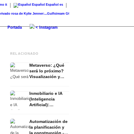
ano
it
Español
Español
es
o rosa de Kylie Jenner:...
Gulfstream G650ER: el jet privado de las...
Rebecca Mir – La e
Portada
< Instagram
RELACIONADO
Metaverso: ¿Qué
será lo próximo?
Visualización y
construcción -
Inmobiliaria e IA
Inmobiliario e IA
(Inteligencia
(Inteligencia
Artificial)
Artificial):
Actualidad y futuro
- Entrevista con
Automatización de
Lukinski
la planificación y
la construcción -