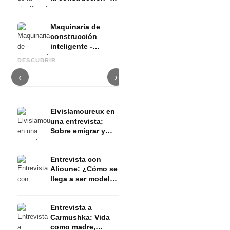
Inmobiliaria e IA
(Inteligencia
Maquinaria de
Artificial)
construcción
inteligente -
Asesoramiento personalizado
G
Inmobiliaria e IA
Visualización 4D - Inmobiliaria
- Inmobiliaria e IA (inteligencia
c
DESCUBRIR
(Inteligencia
e IA (Inteligencia Artificial)
artificial)
i
Artificial)
‹
›
Elvislamoureux en
una entrevista:
Sobre emigrar y
vídeo musical de
Apache 207
Entrevista con
Alioune: ¿Cómo se
llega a ser modelo
negra?
Entrevista a
Carmushka: Vida
como madre,