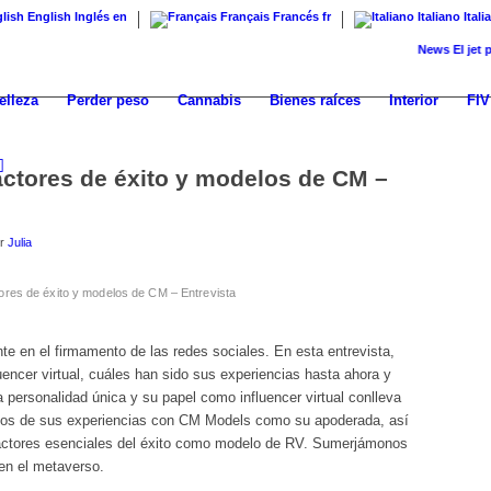
English
Inglés
en
Français
Francés
fr
Italiano
Itali
News
El jet privad
elleza
Perder peso
Cannabis
Bienes raíces
Interior
FIV
actores de éxito y modelos de CM –
or
Julia
ores de éxito y modelos de CM – Entrevista
te en el firmamento de las redes sociales. En esta entrevista,
encer virtual, cuáles han sido sus experiencias hasta ahora y
 personalidad única y su papel como influencer virtual conlleva
emos de sus experiencias con CM Models como su apoderada, así
actores esenciales del éxito como modelo de RV. Sumerjámonos
 en el metaverso.