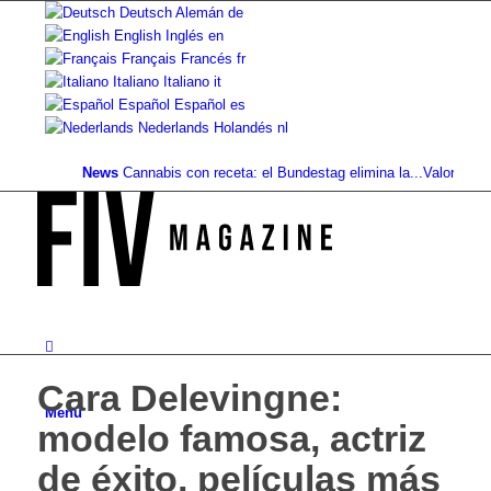
Deutsch
Alemán
de
English
Inglés
en
Français
Francés
fr
Italiano
Italiano
it
Español
Español
es
Nederlands
Holandés
nl
News
Cannabis con receta: el Bundestag elimina la...
Valor del suelo
Cara Delevingne:
Menú
modelo famosa, actriz
de éxito, películas más