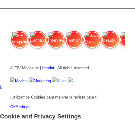
FIV Magazine
Cannabis Vaporizador: ¿Qué
Interview
Fashion
Brand Quiz
Beauty
Precios de
© FIV Magazine |
Imprint
| All rights reserved.
Models
Marketing
Villas
¡Utilizamos Cookies para mejorar la revista para ti!
OK
Settings
Cookie and Privacy Settings