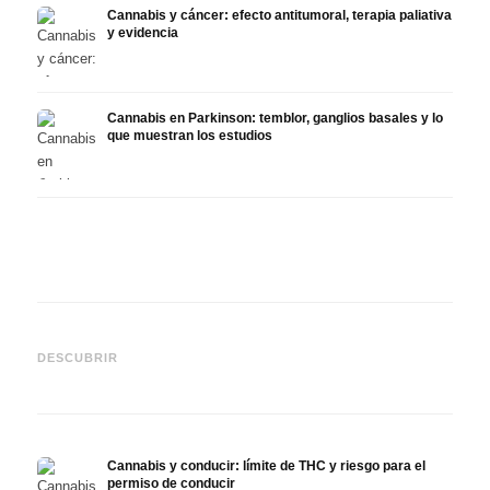
Cannabis y cáncer: efecto antitumoral, terapia paliativa
y evidencia
Cannabis en Parkinson: temblor, ganglios basales y lo
que muestran los estudios
Cannabis y TDAH: dopamina,
Cannabis en fibromialgia:
Canna
automedición y lo que
dolor, sueño y sistema
quimi
DESCUBRIR
muestran los estudios
endocanabinoide
Drona
Cannabis y conducir: límite de THC y riesgo para el
permiso de conducir