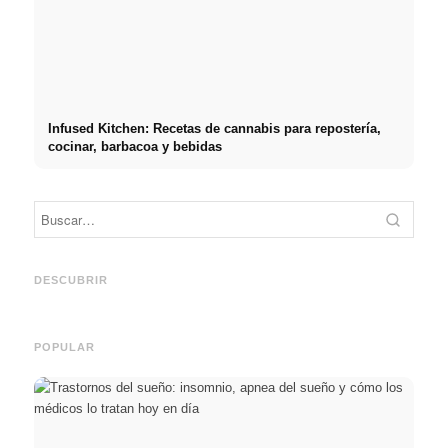
Infused Kitchen: Recetas de cannabis para repostería,
cocinar, barbacoa y bebidas
Práct
empre
Social Media Werbeanzeigen:
Comienzo de carrera tras los
oport
Mehr Verkäufe durch gezieltes
estudios: lo que realmente
y el c
DESCUBRIR
Online Marketing
buscan los reclutadores
carre
POPULAR