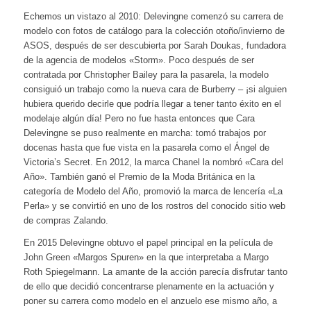
Echemos un vistazo al 2010: Delevingne comenzó su carrera de
modelo con fotos de catálogo para la colección otoño/invierno de
ASOS, después de ser descubierta por Sarah Doukas, fundadora
de la agencia de modelos «Storm». Poco después de ser
contratada por Christopher Bailey para la pasarela, la modelo
consiguió un trabajo como la nueva cara de Burberry – ¡si alguien
hubiera querido decirle que podría llegar a tener tanto éxito en el
modelaje algún día! Pero no fue hasta entonces que Cara
Delevingne se puso realmente en marcha: tomó trabajos por
docenas hasta que fue vista en la pasarela como el Ángel de
Victoria’s Secret. En 2012, la marca Chanel la nombró «Cara del
Año». También ganó el Premio de la Moda Británica en la
categoría de Modelo del Año, promovió la marca de lencería «La
Perla» y se convirtió en uno de los rostros del conocido sitio web
de compras Zalando.
En 2015 Delevingne obtuvo el papel principal en la película de
John Green «Margos Spuren» en la que interpretaba a Margo
Roth Spiegelmann. La amante de la acción parecía disfrutar tanto
de ello que decidió concentrarse plenamente en la actuación y
poner su carrera como modelo en el anzuelo ese mismo año, a