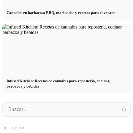
Cannabis en barbacoa: BBQ, marinadas y recetas para el verano
Infused Kitchen: Recetas de cannabis para repostería, cocinar,
barbacoa y bebidas
P
Social Media Werbeanzeigen: Mehr
Comienzo de carrera tras los estudios:
p
Verkäufe durch gezieltes Online
lo que realmente buscan los
r
DESCUBRIR
Marketing
reclutadores
h