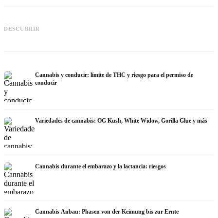
Cannabis y TDAH: dopamina,
automedición y lo que muestran los
Cannabis en fibromialgia: dolor,
DESCUBRIR
estudios
sueño y sistema endocanabinoide
q
Cannabis y conducir: límite de THC y riesgo para el permiso de
conducir
Variedades de cannabis: OG Kush, White Widow, Gorilla Glue y más
Cannabis durante el embarazo y la lactancia: riesgos
Cannabis Anbau: Phasen von der Keimung bis zur Ernte