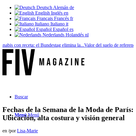
Deutsch
Alemán
de
English
Inglés
en
Français
Francés
fr
Italiano
Italiano
it
Español
Español
es
Nederlands
Holandés
nl
is con receta: el Bundestag elimina la...
Valor del suelo de referencia vs
Buscar
Fechas de la Semana de la Moda de París:
Menú
Menú
Ubicación, alta costura y visión general
en
/
por
Lisa-Marie