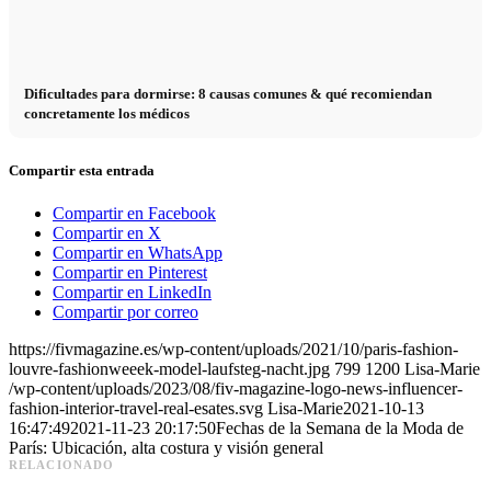
Dificultades para dormirse: 8 causas comunes & qué recomiendan
concretamente los médicos
Compartir esta entrada
Compartir en Facebook
Compartir en X
Compartir en WhatsApp
Compartir en Pinterest
Compartir en LinkedIn
Compartir por correo
https://fivmagazine.es/wp-content/uploads/2021/10/paris-fashion-
louvre-fashionweeek-model-laufsteg-nacht.jpg
799
1200
Lisa-Marie
/wp-content/uploads/2023/08/fiv-magazine-logo-news-influencer-
fashion-interior-travel-real-esates.svg
Lisa-Marie
2021-10-13
16:47:49
2021-11-23 20:17:50
Fechas de la Semana de la Moda de
París: Ubicación, alta costura y visión general
RELACIONADO