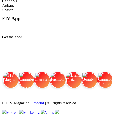
FIV App
Get the app!
FIV Magazine
Cannabis y hambre:
Interview
Fashion
Brand Quiz
Beauty
Cannabis durante el
© FIV Magazine |
Imprint
| All rights reserved.
Models
Marketing
Villas