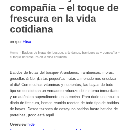
compañía – el toque de
frescura en la vida
cotidiana
en
/
por
Elisa
Home
Batidos de frutas del bosque: arándanos, frambuesas y compañía –
›
el toque de frescura en la vida cotidiana
Batidos de frutas del bosque- Arándanos, frambuesas, moras,
grosellas & Co. ¡Estas pequeñas frutas a menudo nos endulzan
el día! Con muchas vitaminas y nutrientes, las bayas de todo
tipo se consideran un verdadero refuerzo del sistema inmunitario
y un auténtico superalimento en la cocina. Para darle un impulso
diario de frescura, hemos reunido recetas de todo tipo de batidos
de bayas. Desde tazones de desayuno batidos hasta batidos de
proteínas, ¡todo está aquí!
Overview
hide