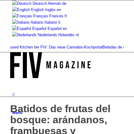
Deutsch
Alemán
de
English
Inglés
en
Français
Francés
fr
Italiano
Italiano
it
Español
Español
es
Nederlands
Holandés
nl
fused Kitchen bei FIV: Das neue Cannabis-Kochportal
Bebidas de cannabis: bat
Batidos de frutas del
Menú
bosque: arándanos,
frambuesas y