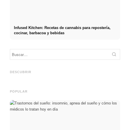
Infused Kitchen: Recetas de cannabis para repostería,
cocinar, barbacoa y bebidas
Práct
empre
Social Media Werbeanzeigen:
Comienzo de carrera tras los
oport
Mehr Verkäufe durch gezieltes
estudios: lo que realmente
y el c
DESCUBRIR
Online Marketing
buscan los reclutadores
carre
POPULAR