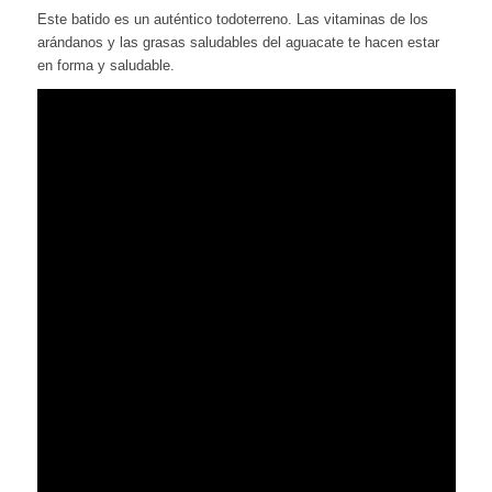
Este batido es un auténtico todoterreno. Las vitaminas de los
arándanos y las grasas saludables del aguacate te hacen estar
en forma y saludable.