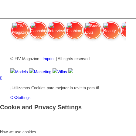
FIV Magazine
Cannabis Vaporizador: ¿Qué
Interview
Fashion
Brand Quiz
Beauty
Precios de
© FIV Magazine |
Imprint
| All rights reserved.
Models
Marketing
Villas
¡Utilizamos Cookies para mejorar la revista para ti!
OK
Settings
Cookie and Privacy Settings
How we use cookies