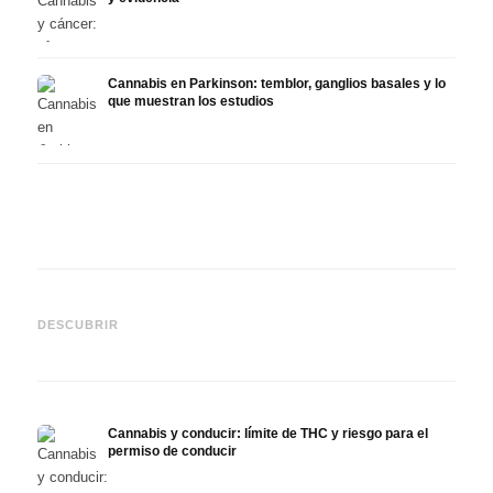
Cannabis en Parkinson: temblor, ganglios basales y lo
que muestran los estudios
Cannabis y TDAH: dopamina,
Cannabis en fibromialgia:
Canna
automedición y lo que
dolor, sueño y sistema
quimi
DESCUBRIR
muestran los estudios
endocanabinoide
Drona
Cannabis y conducir: límite de THC y riesgo para el
permiso de conducir