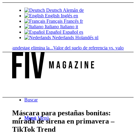
Deutsch
Alemán
de
English
Inglés
en
Français
Francés
fr
Italiano
Italiano
it
Español
Español
es
Nederlands
Holandés
nl
 Bundestag elimina la...
Valor del suelo de referencia vs. valor...
Infused
Buscar
Máscara para pestañas bonitas:
Menú
Menú
mirada de sirena en primavera –
TikTok Trend