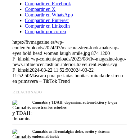
Compartir en Facebook
Compartir en X
Compartir en WhatsApp
Compartir en Pinterest
Compartir en LinkedIn
Compartir por correo
https://fivmagazine.es/wp-
content/uploads/2024/03/mascara-siren-look-make-up-
eyes-bold-head-woman-laugh-smile.jpg
874
1200
F_kinski
/wp-content/uploads/2023/08/fiv-magazine-logo-
news-influencer-fashion-interior-travel-real-esates.svg
F_kinski
2024-03-22 11:52:50
2024-03-22
11:52:50
Máscara para pestañas bonitas: mirada de sirena
en primavera – TikTok Trend
RELACIONADO
Cannabis y TDAH: dopamina, automedición y lo que
muestran los estudios
Cannabis en fibromialgia: dolor, sueño y sistema
endocanabinoide