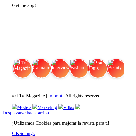
Get the app!
FIV Magazine
Cannabis y hambre:
Interview
Fashion
Brand Quiz
Beauty
© FIV Magazine |
Imprint
| All rights reserved.
Models
Marketing
Villas
Desplazarse hacia arriba
¡Utilizamos Cookies para mejorar la revista para ti!
OK
Settings