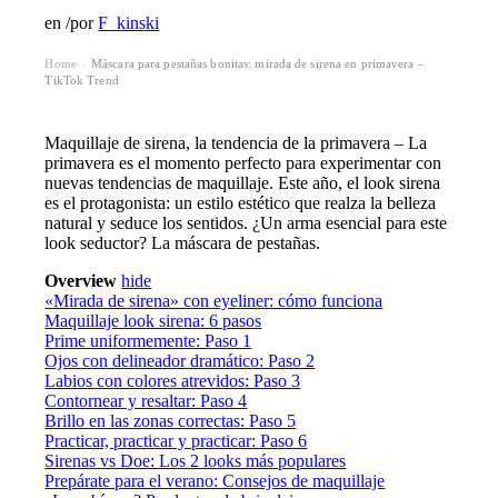
en
/
por
F_kinski
Home
Máscara para pestañas bonitas: mirada de sirena en primavera –
›
TikTok Trend
Maquillaje de sirena, la tendencia de la primavera – La
primavera es el momento perfecto para experimentar con
nuevas tendencias de maquillaje. Este año, el look sirena
es el protagonista: un estilo estético que realza la belleza
natural y seduce los sentidos. ¿Un arma esencial para este
look seductor? La máscara de pestañas.
Overview
hide
«Mirada de sirena» con eyeliner: cómo funciona
Maquillaje look sirena: 6 pasos
Prime uniformemente: Paso 1
Ojos con delineador dramático: Paso 2
Labios con colores atrevidos: Paso 3
Contornear y resaltar: Paso 4
Brillo en las zonas correctas: Paso 5
Practicar, practicar y practicar: Paso 6
Sirenas vs Doe: Los 2 looks más populares
Prepárate para el verano: Consejos de maquillaje