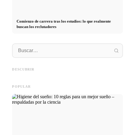
Comienzo de carrera tras los estudios: lo que realmente
buscan los reclutadores
Práctica profesional en
empresas de primer nivel:
Financiar los estudios en 2026:
Reducir 
oportunidades, remuneración y
Deutschlandstipendium, BAföG
realmen
el camino directo hacia la
y consejos inteligentes para
médicos
DESCUBRIR
carrera
ahorrar
técnica
POPULAR