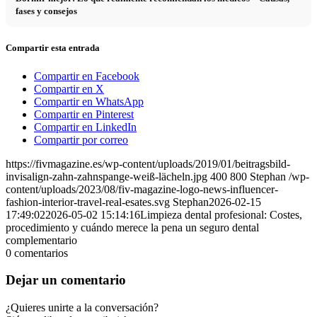
fases y consejos
Compartir esta entrada
Compartir en Facebook
Compartir en X
Compartir en WhatsApp
Compartir en Pinterest
Compartir en LinkedIn
Compartir por correo
https://fivmagazine.es/wp-content/uploads/2019/01/beitragsbild-
invisalign-zahn-zahnspange-weiß-lächeln.jpg
400
800
Stephan
/wp-
content/uploads/2023/08/fiv-magazine-logo-news-influencer-
fashion-interior-travel-real-esates.svg
Stephan
2026-02-15
17:49:02
2026-05-02 15:14:16
Limpieza dental profesional: Costes,
procedimiento y cuándo merece la pena un seguro dental
complementario
0
comentarios
Dejar un comentario
¿Quieres unirte a la conversación?