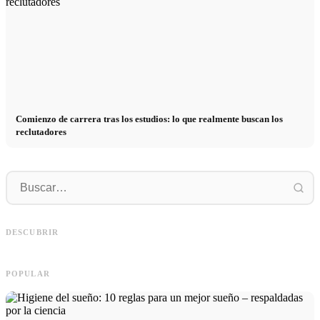
Comienzo de carrera tras los estudios: lo que realmente buscan los
reclutadores
Práctica profesional en empresas de
primer nivel: oportunidades,
Financiar los estudios en 2026:
R
remuneración y el camino directo
Deutschlandstipendium, BAföG y
r
DESCUBRIR
hacia la carrera
consejos inteligentes para ahorrar
s
POPULAR