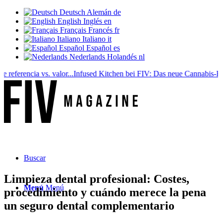
Deutsch
Alemán
de
English
Inglés
en
Français
Francés
fr
Italiano
Italiano
it
Español
Español
es
Nederlands
Holandés
nl
erencia vs. valor...
Infused Kitchen bei FIV: Das neue Cannabis-Kochpo
Buscar
Limpieza dental profesional: Costes,
Menú
Menú
procedimiento y cuándo merece la pena
un seguro dental complementario