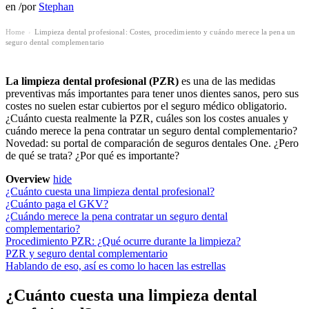
en
/
por
Stephan
Home
Limpieza dental profesional: Costes, procedimiento y cuándo merece la pena un
›
seguro dental complementario
La limpieza dental profesional (PZR)
es una de las medidas
preventivas más importantes para tener unos dientes sanos, pero sus
costes no suelen estar cubiertos por el seguro médico obligatorio.
¿Cuánto cuesta realmente la PZR, cuáles son los costes anuales y
cuándo merece la pena contratar un seguro dental complementario?
Novedad: su portal de comparación de seguros dentales One. ¿Pero
de qué se trata? ¿Por qué es importante?
Overview
hide
¿Cuánto cuesta una limpieza dental profesional?
¿Cuánto paga el GKV?
¿Cuándo merece la pena contratar un seguro dental
complementario?
Procedimiento PZR: ¿Qué ocurre durante la limpieza?
PZR y seguro dental complementario
Hablando de eso, así es como lo hacen las estrellas
¿Cuánto cuesta una limpieza dental