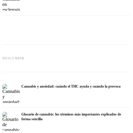
Cannabis y epilepsia: CBD, Epidiolex
Cannabis Oil casero: decarboxilación
C
DESCUBRIR
y el estado actual de la investigación
e infusión
h
Cannabis y ansiedad: cuándo el THC ayuda y cuándo la provoca
Glosario de cannabis: los términos más importantes explicados de
forma sencilla