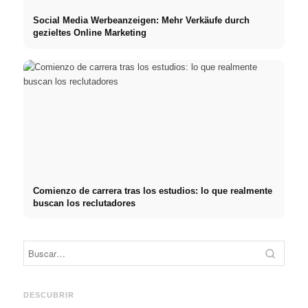
Social Media Werbeanzeigen: Mehr Verkäufe durch
gezieltes Online Marketing
Comienzo de carrera tras los estudios: lo que realmente
buscan los reclutadores
Práctica profesional en
Financiar los estudios en
empresas de primer nivel:
2026:
Reduci
oportunidades, remuneración
Deutschlandstipendium,
realm
y el camino directo hacia la
BAföG y consejos
médic
DESCUBRIR
carrera
inteligentes para ahorrar
& téc