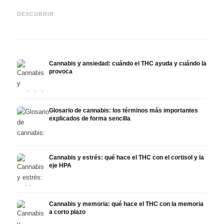
Cannabis y epilepsia: CBD,
CBD y
Epidiolex y el estado actual
Cannabis Oil casero:
puede
DESCUBRIR
de la investigación
decarboxilación e infusión
derma
Cannabis y ansiedad: cuándo el THC ayuda y cuándo la
provoca
Glosario de cannabis: los términos más importantes
explicados de forma sencilla
Cannabis y estrés: qué hace el THC con el cortisol y la
eje HPA
Cannabis y memoria: qué hace el THC con la memoria
a corto plazo