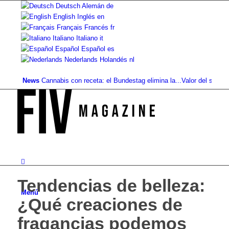
Deutsch
Alemán
de
English
Inglés
en
Français
Francés
fr
Italiano
Italiano
it
Español
Español
es
Nederlands
Holandés
nl
News
Cannabis con receta: el Bundestag elimina la...
Valor del suelo de refe
Tendencias de belleza:
Menú
¿Qué creaciones de
fragancias podemos