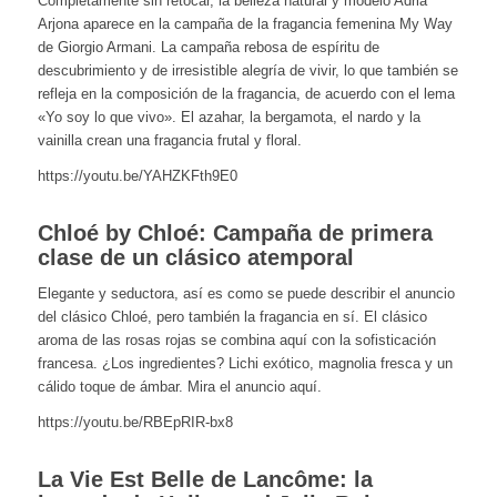
Completamente sin retocar, la belleza natural y modelo Adria
Arjona aparece en la campaña de la fragancia femenina My Way
de Giorgio Armani. La campaña rebosa de espíritu de
descubrimiento y de irresistible alegría de vivir, lo que también se
refleja en la composición de la fragancia, de acuerdo con el lema
«Yo soy lo que vivo». El azahar, la bergamota, el nardo y la
vainilla crean una fragancia frutal y floral.
https://youtu.be/YAHZKFth9E0
Chloé by Chloé: Campaña de primera
clase de un clásico atemporal
Elegante y seductora, así es como se puede describir el anuncio
del clásico Chloé, pero también la fragancia en sí. El clásico
aroma de las rosas rojas se combina aquí con la sofisticación
francesa. ¿Los ingredientes? Lichi exótico, magnolia fresca y un
cálido toque de ámbar. Mira el anuncio aquí.
https://youtu.be/RBEpRIR-bx8
La Vie Est Belle de Lancôme: la