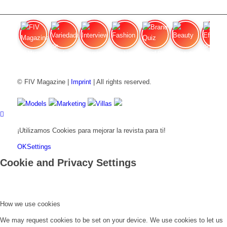
FIV Magazine
Variedades de cannabis:
Interview
Fashion
Brand Quiz
Beauty
Efecto
© FIV Magazine |
Imprint
| All rights reserved.
Models
Marketing
Villas
¡Utilizamos Cookies para mejorar la revista para ti!
OK
Settings
Cookie and Privacy Settings
How we use cookies
We may request cookies to be set on your device. We use cookies to let us