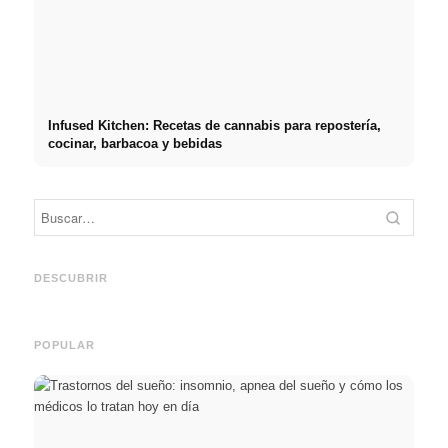
Infused Kitchen: Recetas de cannabis para repostería,
cocinar, barbacoa y bebidas
Práct
empre
Social Media Werbeanzeigen:
Comienzo de carrera tras los
oport
Mehr Verkäufe durch gezieltes
estudios: lo que realmente
y el c
DESCUBRIR
Online Marketing
buscan los reclutadores
carre
POPULAR