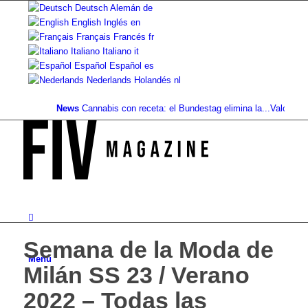
Deutsch
Alemán
de
English
Inglés
en
Français
Francés
fr
Italiano
Italiano
it
Español
Español
es
Nederlands
Holandés
nl
News
Cannabis con receta: el Bundestag elimina la...
Valor del suel
Semana de la Moda de
Menú
Milán SS 23 / Verano
2022 – Todas las