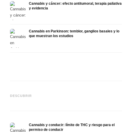
Cannabis y cáncer: efecto antitumoral, terapia paliativa
y evidencia
Cannabis en Parkinson: temblor, ganglios basales y lo
que muestran los estudios
Cannabis y TDAH: dopamina,
Cannabis en fibromialgia:
Canna
automedición y lo que
dolor, sueño y sistema
quimi
DESCUBRIR
muestran los estudios
endocanabinoide
Drona
Cannabis y conducir: límite de THC y riesgo para el
permiso de conducir