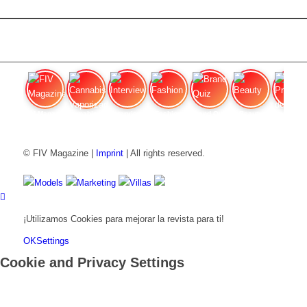
FIV Magazine
Cannabis Vaporizador: ¿Qué
Interview
Fashion
Brand Quiz
Beauty
Precios de
© FIV Magazine |
Imprint
| All rights reserved.
Models
Marketing
Villas
¡Utilizamos Cookies para mejorar la revista para ti!
OK
Settings
Cookie and Privacy Settings