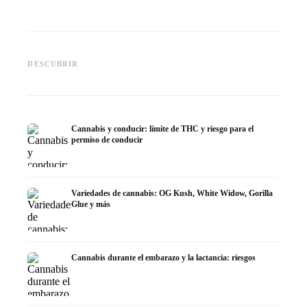
Cannabis y TDAH: dopamina,
Cannabis en fibromialgia:
Cannabi
automedición y lo que
dolor, sueño y sistema
quimiot
DESCUBRIR
muestran los estudios
endocanabinoide
Dronab
Cannabis y conducir: límite de THC y riesgo para el
permiso de conducir
Variedades de cannabis: OG Kush, White Widow, Gorilla
Glue y más
Cannabis durante el embarazo y la lactancia: riesgos