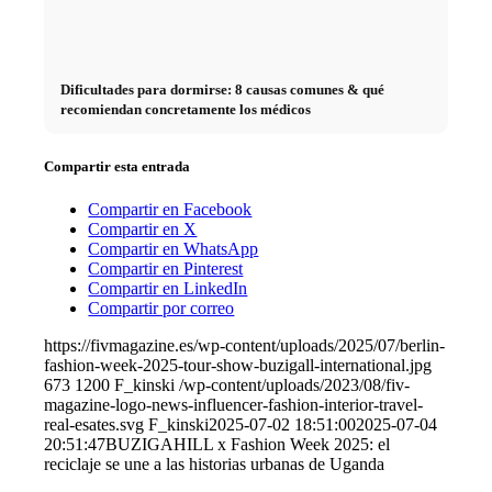
Dificultades para dormirse: 8 causas comunes & qué
recomiendan concretamente los médicos
Compartir esta entrada
Compartir en Facebook
Compartir en X
Compartir en WhatsApp
Compartir en Pinterest
Compartir en LinkedIn
Compartir por correo
https://fivmagazine.es/wp-content/uploads/2025/07/berlin-
fashion-week-2025-tour-show-buzigall-international.jpg
673
1200
F_kinski
/wp-content/uploads/2023/08/fiv-
magazine-logo-news-influencer-fashion-interior-travel-
real-esates.svg
F_kinski
2025-07-02 18:51:00
2025-07-04
20:51:47
BUZIGAHILL x Fashion Week 2025: el
reciclaje se une a las historias urbanas de Uganda