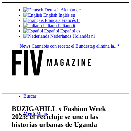
Deutsch
Alemán
de
English
Inglés
en
Français
Francés
fr
Italiano
Italiano
it
Español
Español
es
Nederlands
Holandés
nl
News
Cannabis con receta: el Bundestag elimina la...
Valor del s
Buscar
BUZIGAHILL x Fashion Week
Menú
Menú
2025: el reciclaje se une a las
historias urbanas de Uganda