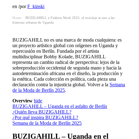
en
/
por
F_kinski
Home
BUZIGAHILL x Fashion Week 2025: el reciclaje se une a las
›
historias urbanas de Uganda
BUZIGAHILL no es una marca de moda cualquiera: es
un proyecto artístico global con orígenes en Uganda y
repercusión en Berlín. Fundada por el artista
multidisciplinar Bobby Kolade, BUZIGAHILL
representa un cambio radical de perspectiva: lejos de la
sobreproducción occidental de segunda mano y hacia la
autodeterminación africana en el diseño, la producción y
la estética. Cada colección es política, cada pieza una
declaración contra la injusticia global. Volver a la
Semana
de la Moda de Berlín 2025
.
Overview
hide
BUZIGAHILL – Uganda en el asfalto de Berlín
¿Quién lleva BUZIGAHILL?
¿Por qué inspira BUZIGAHILL?
Semana de la Moda de Berlín 2025
BUZIGAHILL – Uganda en el