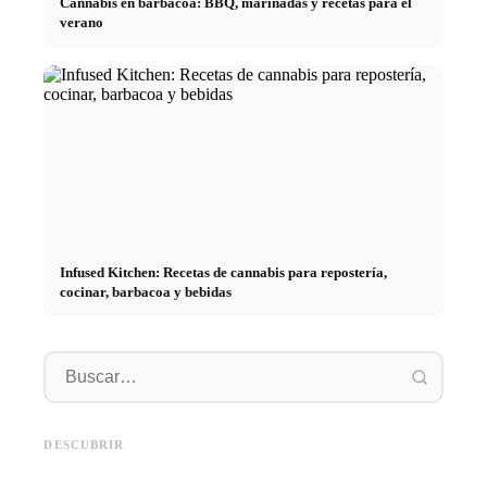
Cannabis en barbacoa: BBQ, marinadas y recetas para el
verano
Infused Kitchen: Recetas de cannabis para repostería,
cocinar, barbacoa y bebidas
Práctic
empresa
Social Media Werbeanzeigen:
Comienzo de carrera tras los
oportun
Mehr Verkäufe durch gezieltes
estudios: lo que realmente
el cami
DESCUBRIR
Online Marketing
buscan los reclutadores
carrera