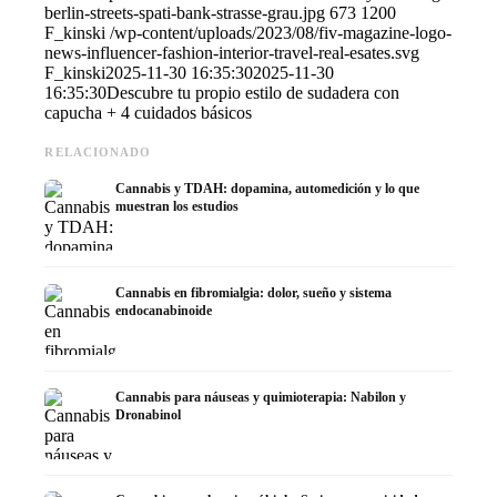
berlin-streets-spati-bank-strasse-grau.jpg
673
1200
F_kinski
/wp-content/uploads/2023/08/fiv-magazine-logo-
news-influencer-fashion-interior-travel-real-esates.svg
F_kinski
2025-11-30 16:35:30
2025-11-30
16:35:30
Descubre tu propio estilo de sudadera con
capucha + 4 cuidados básicos
RELACIONADO
Cannabis y TDAH: dopamina, automedición y lo que
muestran los estudios
Cannabis en fibromialgia: dolor, sueño y sistema
endocanabinoide
Cannabis para náuseas y quimioterapia: Nabilon y
Dronabinol