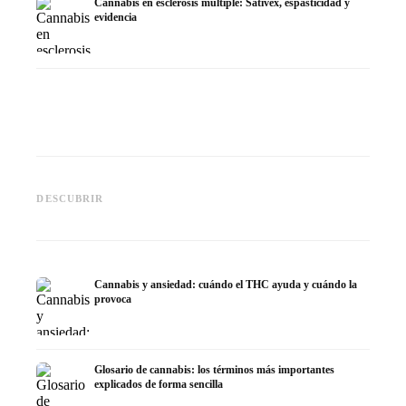
Cannabis en esclerosis múltiple: Sativex, espasticidad y
evidencia
Cannabis y epilepsia: CBD,
CBD y p
Epidiolex y el estado actual de
Cannabis Oil casero:
puede h
DESCUBRIR
la investigación
decarboxilación e infusión
dermat
Cannabis y ansiedad: cuándo el THC ayuda y cuándo la
provoca
Glosario de cannabis: los términos más importantes
explicados de forma sencilla