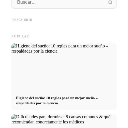
Práctica profesional en
empresas de primer nivel:
Financiar los estudios en 2026:
Reducir 
oportunidades, remuneración y
Deutschlandstipendium, BAföG
realmen
el camino directo hacia la
y consejos inteligentes para
médicos
DESCUBRIR
carrera
ahorrar
técnica
POPULAR
Higiene del sueño: 10 reglas para un mejor sueño –
respaldadas por la ciencia