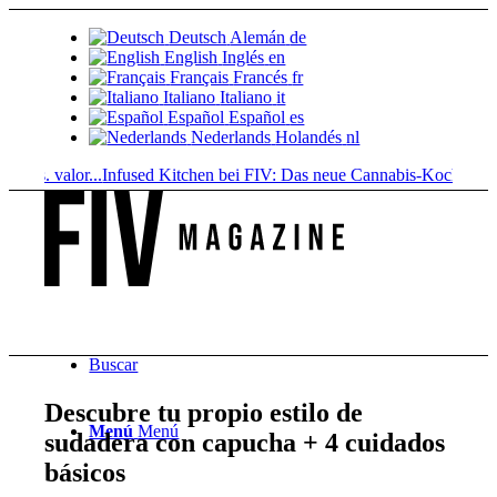
Deutsch
Alemán
de
English
Inglés
en
Français
Francés
fr
Italiano
Italiano
it
Español
Español
es
Nederlands
Holandés
nl
. valor...
Infused Kitchen bei FIV: Das neue Cannabis-Kochportal
Bebid
Buscar
Descubre tu propio estilo de
Menú
Menú
sudadera con capucha + 4 cuidados
básicos