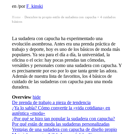
en
/
por
F_kinski
Home
Descubre tu propio estilo de sudadera con capucha + 4 cuidados
›
básicos
La sudadera con capucha ha experimentado una
evolución asombrosa. Antes era una prenda práctica de
trabajo y deporte, hoy es uno de los básicos de moda más
populares. Ya sea para el día a día, la universidad, la
oficina o el ocio: hay pocas prendas tan cómodas,
versátiles y personales como una sudadera con capucha. Y
es precisamente por eso por lo que tanta gente las adora.
Además de nuestra lista de favoritos, los 4 básicos de
cuidado de las sudaderas con capucha para una moda
duradera.
Overview
hide
De prenda de trabajo a pieza de tendencia
¿Ya lo sabía? Cómo convertir la «vida cotidiana» en
auténtica «moda»
¿Por qué se hizo tan popular la sudadera con capucha?
Por qué están de moda las sudaderas personalizadas
Ventajas de una sudadera con capucha de diseño propio