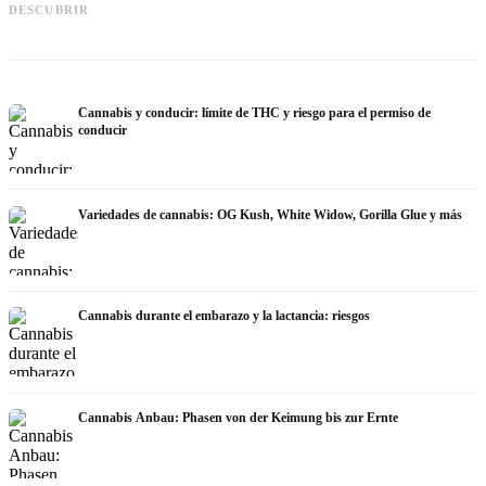
automedición y lo que muestran los
Cannabis en fibromialgia: dolor,
DESCUBRIR
estudios
sueño y sistema endocanabinoide
q
Cannabis y conducir: límite de THC y riesgo para el permiso de
conducir
Variedades de cannabis: OG Kush, White Widow, Gorilla Glue y más
Cannabis durante el embarazo y la lactancia: riesgos
Cannabis Anbau: Phasen von der Keimung bis zur Ernte