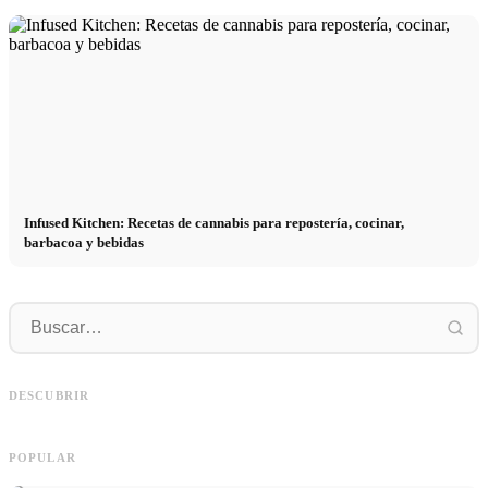
Infused Kitchen: Recetas de cannabis para repostería, cocinar,
barbacoa y bebidas
P
Social Media Werbeanzeigen: Mehr
Comienzo de carrera tras los estudios:
p
Verkäufe durch gezieltes Online
lo que realmente buscan los
r
DESCUBRIR
Marketing
reclutadores
h
POPULAR