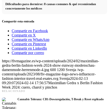
Dificultades para dormirse: 8 causas comunes & qué recomiendan
concretamente los médicos
Compartir esta entrada
Compartir en Facebook
Compartir en X
Compartir en WhatsApp
Compartir en Pinterest
Compartir en LinkedIn
Compartir por correo
https://fivmagazine.es/wp-content/uploads/2024/02/maximilian-
gedra-berlin-fashion-week-2024-show-runway-modenschau-
damenmode-herrenmode-4.jpg
600
1200
Svenja
/wp-
content/uploads/2023/08/fiv-magazine-logo-news-influencer-
fashion-interior-travel-real-esates.svg
Svenja
2024-02-13
09:20:07
2024-02-14 17:56:57
Maximilian Gedra x Berlin Fashion
Week 2024: cuero, charol y pinchos
RELACIONADO
Cannabis Toleranz: CB1-Downregulación, T-Break y Reset explicado