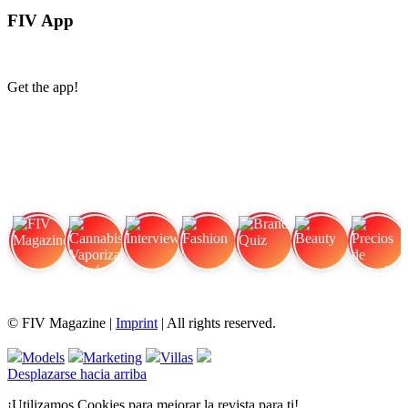
FIV App
Get the app!
FIV Magazine
Cannabis Vaporizador: ¿Qué
Interview
Fashion
Brand Quiz
Beauty
Precios de cannabis
© FIV Magazine |
Imprint
| All rights reserved.
Models
Marketing
Villas
Desplazarse hacia arriba
¡Utilizamos Cookies para mejorar la revista para ti!