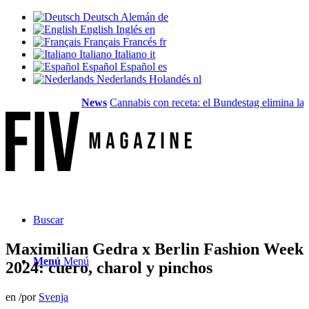
Deutsch
Alemán
de
English
Inglés
en
Français
Francés
fr
Italiano
Italiano
it
Español
Español
es
Nederlands
Holandés
nl
News
Cannabis con receta: el Bundestag elimina la...
Va
Buscar
Maximilian Gedra x Berlin Fashion Week
Menú
Menú
2024: cuero, charol y pinchos
en
/
por
Svenja