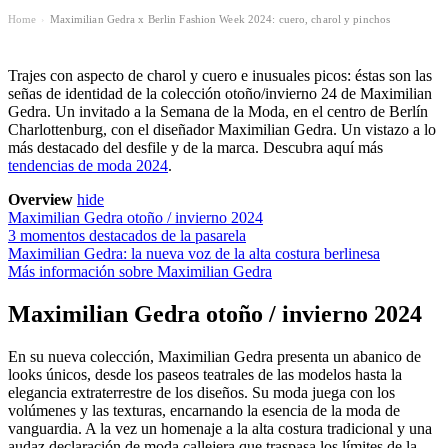
Home
Maximilian Gedra x Berlin Fashion Week 2024: cuero, charol y pinchos
›
Trajes con aspecto de charol y cuero e inusuales picos: éstas son las
señas de identidad de la colección otoño/invierno 24 de Maximilian
Gedra. Un invitado a la Semana de la Moda, en el centro de Berlín
Charlottenburg, con el diseñador Maximilian Gedra. Un vistazo a lo
más destacado del desfile y de la marca. Descubra aquí más
tendencias de moda 2024
.
Overview
hide
Maximilian Gedra otoño / invierno 2024
3 momentos destacados de la pasarela
Maximilian Gedra: la nueva voz de la alta costura berlinesa
Más información sobre Maximilian Gedra
Maximilian Gedra otoño / invierno 2024
En su nueva colección, Maximilian Gedra presenta un abanico de
looks únicos, desde los paseos teatrales de las modelos hasta la
elegancia extraterrestre de los diseños. Su moda juega con los
volúmenes y las texturas, encarnando la esencia de la moda de
vanguardia. A la vez un homenaje a la alta costura tradicional y una
audaz declaración de moda callejera que traspasa los límites de la