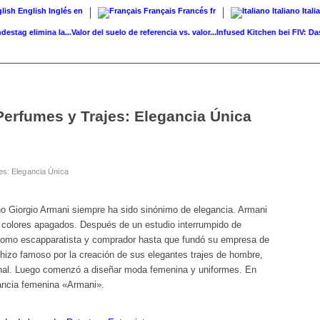
English
Inglés
en
Français
Francés
fr
Italiano
Itali
 elimina la...
Valor del suelo de referencia vs. valor...
Infused Kitchen bei FIV: Das ne
Perfumes y Trajes: Elegancia Única
es: Elegancia Única
no Giorgio Armani siempre ha sido sinónimo de elegancia. Armani
 colores apagados. Después de un estudio interrumpido de
o como escapparatista y comprador hasta que fundó su empresa de
izo famoso por la creación de sus elegantes trajes de hombre,
onal. Luego comenzó a diseñar moda femenina y uniformes. En
gancia femenina «Armani».