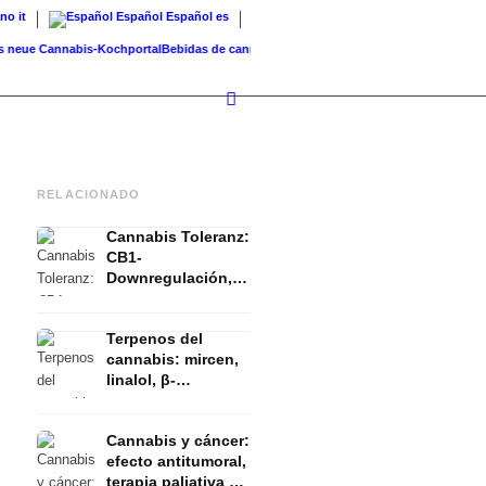
ano
it
Español
Español
es
ue Cannabis-Kochportal
Bebidas de cannabis: batidos, té, leche dorada...
Cannabis en b
RELACIONADO
Cannabis Toleranz:
CB1-
Downregulación,
T-Break y Reset
explicado
Terpenos del
cannabis: mircen,
linalol, β-
cariofileno y el
efecto entourage
Cannabis y cáncer:
efecto antitumoral,
terapia paliativa y