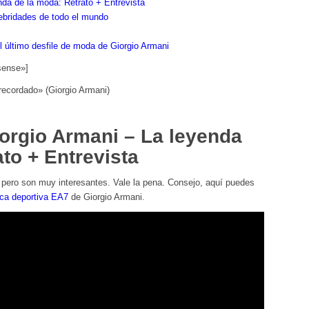
enda de la moda: Retrato + Entrevista
ebridades de todo el mundo
 último desfile de moda de Giorgio Armani
sense»]
recordado» (Giorgio Armani)
Giorgio Armani – La leyenda
to + Entrevista
s, pero son muy interesantes. Vale la pena. Consejo, aquí puedes
rca deportiva EA7
de Giorgio Armani.