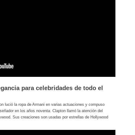
gancia para celebridades de todo el
pton lució la ropa de Armani en varias actuaciones y compuso
señador en los años noventa. Clapton llamó la atención del
llywood. Sus creaciones son usadas por estrellas de Hollywood