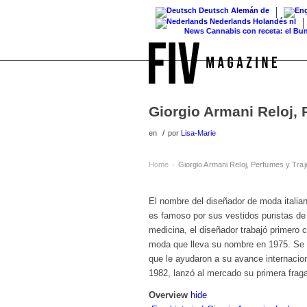
Deutsch
Alemán
de
Nederlands
Holandés
nl
News
Cannabis con receta: el Bundestag
Giorgio Armani Reloj, 
/
en
por
Lisa-Marie
Home
Giorgio Armani Reloj, Perfumes y Traj
›
El nombre del diseñador de moda italia
es famoso por sus vestidos puristas de
medicina, el diseñador trabajó primer
moda que lleva su nombre en 1975. Se h
que le ayudaron a su avance internaci
1982, lanzó al mercado su primera fra
Overview
hide