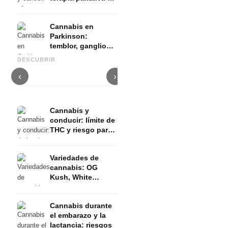
evidencia
Cannabis en
Parkinson:
temblor, ganglios
Cannabis y TDAH: dopamina,
Cannabis en fibromialgia:
C
basales y lo que
automedición y lo que
dolor, sueño y sistema
q
DESCUBRIR
muestran los
muestran los estudios
endocanabinoide
D
estudios
‹
›
Cannabis y
conducir: límite de
THC y riesgo para
el permiso de
conducir
Variedades de
cannabis: OG
Kush, White
Widow, Gorilla
Glue y más
Cannabis durante
el embarazo y la
lactancia: riesgos