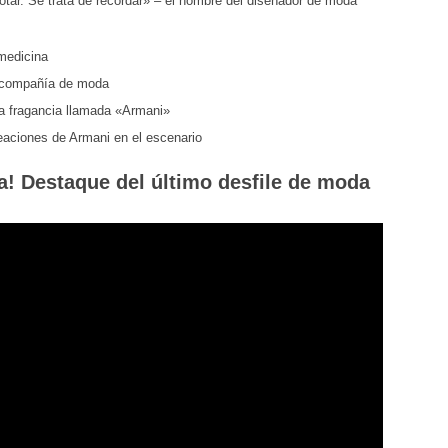
otar. Se trata de recordar» – el nombre del diseñador de moda
medicina
a compañía de moda
a fragancia llamada «Armani»
eaciones de Armani en el escenario
! Destaque del último desfile de moda