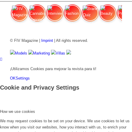
FIV Magazine
Cannabis Vaporizador: ¿Qué
Interview
Fashion
Brand Quiz
Beauty
Precios de
© FIV Magazine |
Imprint
| All rights reserved.
Models
Marketing
Villas
¡Utilizamos Cookies para mejorar la revista para ti!
OK
Settings
Cookie and Privacy Settings
How we use cookies
We may request cookies to be set on your device. We use cookies to let us
know when you visit our websites, how you interact with us, to enrich your