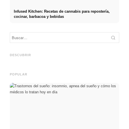
Infused Kitchen: Recetas de cannabis para repostería,
cocinar, barbacoa y bebidas
Práct
empre
Social Media Werbeanzeigen:
Comienzo de carrera tras los
oport
Mehr Verkäufe durch gezieltes
estudios: lo que realmente
y el c
DESCUBRIR
Online Marketing
buscan los reclutadores
carre
POPULAR