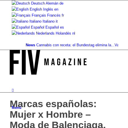
Deutsch
Alemán
de
English
Inglés
en
Français
Francés
fr
Italiano
Italiano
it
Español
Español
es
Nederlands
Holandés
nl
News
Cannabis con receta: el Bundestag elimina la...
Valor del su
Marcas españolas:
Menú
Mujer x Hombre –
Moda de Balenciaga,