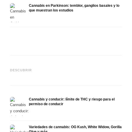
Cannabis en Parkinson: temblor, ganglios basales y lo
que muestran los estudios
Cannabis y TDAH: dopamina,
Cannabis en fibromialgia:
Canna
automedición y lo que
dolor, sueño y sistema
quimi
DESCUBRIR
muestran los estudios
endocanabinoide
Drona
Cannabis y conducir: límite de THC y riesgo para el
permiso de conducir
Variedades de cannabis: OG Kush, White Widow, Gorilla
Glue y más