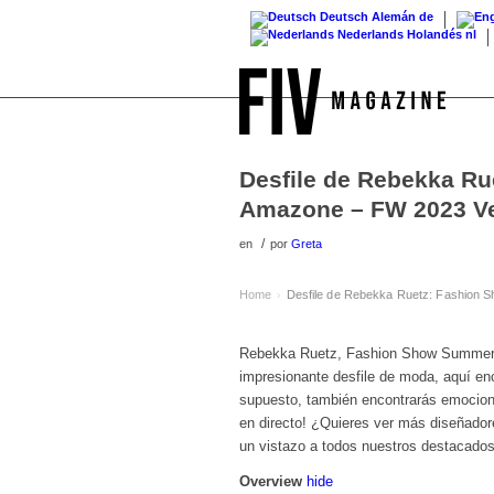
Deutsch
Alemán
de
Nederlands
Holandés
nl
Desfile de Rebekka Ru
Amazone – FW 2023 V
/
en
por
Greta
Home
Desfile de Rebekka Ruetz: Fashion 
›
Rebekka Ruetz, Fashion Show Summer 2
impresionante desfile de moda, aquí en
supuesto, también encontrarás emocionan
en directo! ¿Quieres ver más diseñador
un vistazo a todos nuestros destacado
Overview
hide