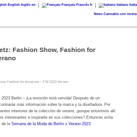
English
Inglés
en
Français
Francés
fr
Italiano
Itali
News
Cannabis con receta: el Bu
etz: Fashion Show, Fashion for
erano
Show, Fashion for Amazone – FW 2023 Verano
023 Berlin – ¡La emoción está servida! Después de un
contrarás más información sobre la marca y la diseñadora. Por
tes interiores de la colección de verano, ¡porque estuvimos allí
es interesantes e inspirarte en sus colecciones? Entonces echa
s de la
Semana de la Moda de Berlín x Verano 2023
.