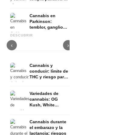
evidencia
Cannabis en
Parkinson:
temblor, ganglios
Cannabis y TDAH: dopamina,
Cannabis en fibromialgia:
C
basales y lo que
automedición y lo que
dolor, sueño y sistema
q
DESCUBRIR
muestran los
muestran los estudios
endocanabinoide
D
estudios
‹
›
Cannabis y
conducir: límite de
THC y riesgo para
el permiso de
conducir
Variedades de
cannabis: OG
Kush, White
Widow, Gorilla
Glue y más
Cannabis durante
el embarazo y la
lactancia: riesgos