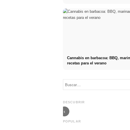
Cannabis en barbacoa: BBQ, mari
recetas para el verano
Social Media
Comienzo de
Werbeanzeigen:
carrera tras los
Mehr Verkäufe
estudios: lo
durch gezieltes
que realmente
Online
buscan los
DESCUBRIR
Marketing
reclutadores
‹
POPULAR