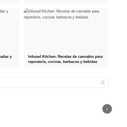
nadas y
Infused Kitchen: Recetas de cannabis para
repostería, cocinar, barbacoa y bebidas
Práctica
profesional en
Financiar los
Reducir el
empresas de
estudios en
estrés: lo que
primer nivel:
2026:
realmente
Stressursachen
oportunidades,
Deutschlandstipendium,
recomiendan
Die häufigsten
remuneración
BAföG y
los médicos –
Auslöser bei
y el camino
consejos
causas,
Arbeit,
directo hacia la
inteligentes
síntomas &
Beziehung und
carrera
para ahorrar
técnicas
Finanzen
›