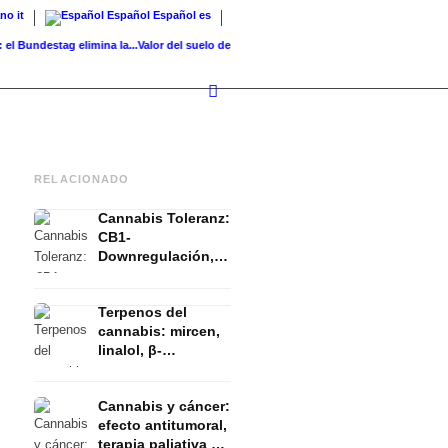
ano
it
Español
Español
es
ndestag elimina la...
Valor del suelo de referencia vs. valor...
Infused Kitchen bei FIV:
RELACIONADO
Cannabis Toleranz:
CB1-
Downregulación,
T-Break y Reset
explicado
Terpenos del
cannabis: mircen,
linalol, β-
cariofileno y el
efecto entourage
Cannabis y cáncer:
efecto antitumoral,
terapia paliativa y