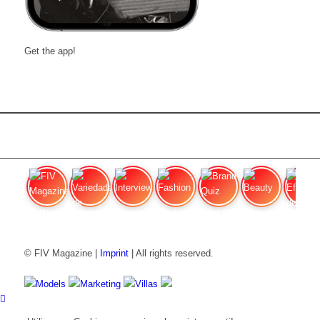
Get the app!
FIV Magazine
Variedades de cannabis:
Interview
Fashion
Brand Quiz
Beauty
Efecto
© FIV Magazine |
Imprint
| All rights reserved.
Models
Marketing
Villas