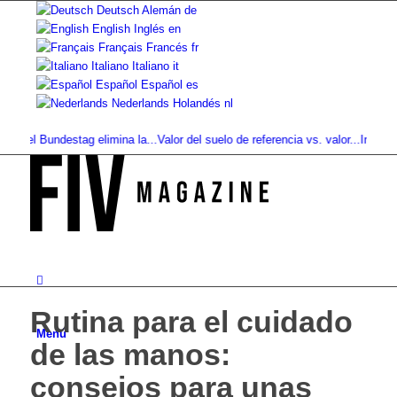
Deutsch
Alemán
de
English
Inglés
en
Français
Francés
fr
Italiano
Italiano
it
Español
Español
es
Nederlands
Holandés
nl
 el Bundestag elimina la...
Valor del suelo de referencia vs. valor...
Infused Ki
Rutina para el cuidado
Menú
de las manos:
consejos para unas