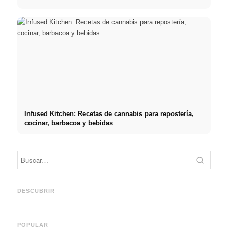
Infused Kitchen: Recetas de cannabis para repostería,
cocinar, barbacoa y bebidas
Práct
empre
Social Media Werbeanzeigen:
Comienzo de carrera tras los
oport
Mehr Verkäufe durch gezieltes
estudios: lo que realmente
y el c
DESCUBRIR
Online Marketing
buscan los reclutadores
carre
POPULAR