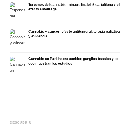
Terpenos del cannabis: mircen, linalol, β-cariofileno y el
efecto entourage
Cannabis y cáncer: efecto antitumoral, terapia paliativa
y evidencia
Cannabis en Parkinson: temblor, ganglios basales y lo
que muestran los estudios
Cannabis y TDAH: dopamina,
Cannabis en fibromialgia:
Canna
automedición y lo que
dolor, sueño y sistema
quimi
DESCUBRIR
muestran los estudios
endocanabinoide
Drona