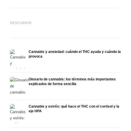
Cannabis y epilepsia: CBD,
CBD y
Epidiolex y el estado actual
Cannabis Oil casero:
puede
DESCUBRIR
de la investigación
decarboxilación e infusión
derma
Cannabis y ansiedad: cuándo el THC ayuda y cuándo la
provoca
Glosario de cannabis: los términos más importantes
explicados de forma sencilla
Cannabis y estrés: qué hace el THC con el cortisol y la
eje HPA