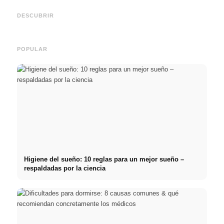
empresas de primer nivel:
2026:
Reduci
oportunidades, remuneración
Deutschlandstipendium,
realm
y el camino directo hacia la
BAföG y consejos
médic
DESCUBRIR
carrera
inteligentes para ahorrar
& téc
POPULAR
Higiene del sueño: 10 reglas para un mejor sueño –
respaldadas por la ciencia