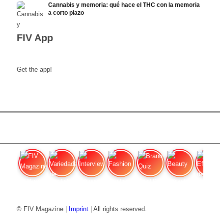
Cannabis y memoria: qué hace el THC con la memoria
a corto plazo
FIV App
Get the app!
FIV Magazine
Variedades de cannabis:
Interview
Fashion
Brand Quiz
Beauty
Efecto
© FIV Magazine |
Imprint
| All rights reserved.