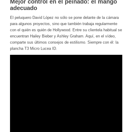
Mejor control en el peinado: el mango
adecuado
El peluquero David López no sólo se pone delante de la cámara
para algunos proyectos, sino que también trabaja regularmente
con el quién es quién de Hollywood. Entre su clientela habitual se
encuentran Hailey Bieber y Ashley Graham. Aquí, en el vídeo,
comparte sus últimos consejos de estilismo. Siempre con él: la
plancha T3 Micro Lucea ID.