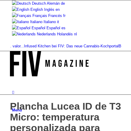
Deutsch
Alemán
de
English
Inglés
en
Français
Francés
fr
Italiano
Italiano
it
Español
Español
es
Nederlands
Holandés
nl
. valor...
Infused Kitchen bei FIV: Das neue Cannabis-Kochportal
Bebidas de c
Plancha Lucea ID de T3
Menú
Micro: temperatura
personalizada para