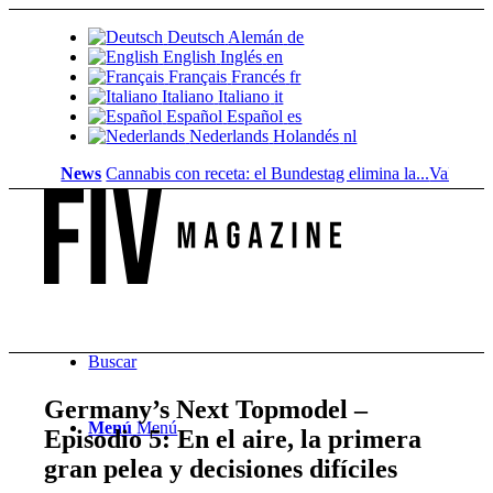
Deutsch
Alemán
de
English
Inglés
en
Français
Francés
fr
Italiano
Italiano
it
Español
Español
es
Nederlands
Holandés
nl
News
Cannabis con receta: el Bundestag elimina la...
Valor del suelo
Buscar
Germany’s Next Topmodel –
Menú
Menú
Episodio 5: En el aire, la primera
gran pelea y decisiones difíciles