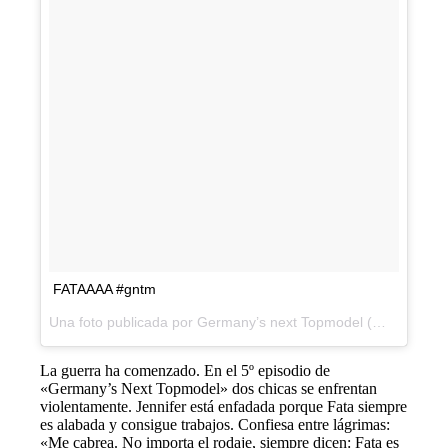
FATAAAA #gntm
Una foto publicada por Germany’s next Topmodel (@germanysnexttopmodel) el
La guerra ha comenzado. En el 5º episodio de
«Germany’s Next Topmodel» dos chicas se enfrentan
violentamente. Jennifer está enfadada porque Fata siempre
es alabada y consigue trabajos. Confiesa entre lágrimas:
«Me cabrea. No importa el rodaje, siempre dicen: Fata es