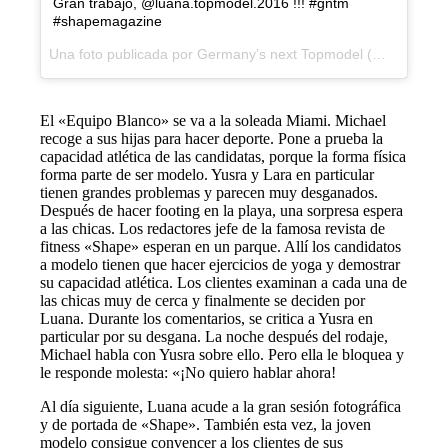
Gran trabajo, @luana.topmodel.2016 !!! #gntm
#shapemagazine
Una foto publicada por Germany’s next Topmodel (@germanysnexttopmodel) el
El «Equipo Blanco» se va a la soleada Miami. Michael
recoge a sus hijas para hacer deporte. Pone a prueba la
capacidad atlética de las candidatas, porque la forma física
forma parte de ser modelo. Yusra y Lara en particular
tienen grandes problemas y parecen muy desganados.
Después de hacer footing en la playa, una sorpresa espera
a las chicas. Los redactores jefe de la famosa revista de
fitness «Shape» esperan en un parque. Allí los candidatos
a modelo tienen que hacer ejercicios de yoga y demostrar
su capacidad atlética. Los clientes examinan a cada una de
las chicas muy de cerca y finalmente se deciden por
Luana. Durante los comentarios, se critica a Yusra en
particular por su desgana. La noche después del rodaje,
Michael habla con Yusra sobre ello. Pero ella le bloquea y
le responde molesta: «¡No quiero hablar ahora!
Al día siguiente, Luana acude a la gran sesión fotográfica
y de portada de «Shape». También esta vez, la joven
modelo consigue convencer a los clientes de sus