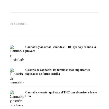
Cannabis y epilepsia: CBD,
CBD y p
Epidiolex y el estado actual de
Cannabis Oil casero:
puede h
DESCUBRIR
la investigación
decarboxilación e infusión
dermat
Cannabis y ansiedad: cuándo el THC ayuda y cuándo la
provoca
Glosario de cannabis: los términos más importantes
explicados de forma sencilla
Cannabis y estrés: qué hace el THC con el cortisol y la eje
HPA