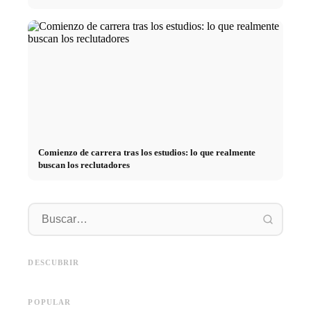
Comienzo de carrera tras los estudios: lo que realmente
buscan los reclutadores
Práctica profesional en
empresas de primer nivel:
Financiar los estudios en 2026:
Reducir 
oportunidades, remuneración y
Deutschlandstipendium, BAföG
realmen
el camino directo hacia la
y consejos inteligentes para
médicos
DESCUBRIR
carrera
ahorrar
técnica
POPULAR