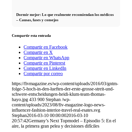
Dormir mejor: Lo que realmente recomiendan los médicos
– Causas, fases y consejos
Compartir esta entrada
Compartir en Facebook
Compartir en X
Compartir en WhatsApp
Compartir en Pinterest
Compartir en LinkedIn
Compartir por correo
https://fivmagazine.es/wp-content/uploads/2016/03/gntm-
folge-5-hoch-in-den-lueften-der-erste-grosse-streit-und-
schwere-entscheidungen-heidi-klum-team-thomas-
hayo.jpg
433
900
Stephan
/wp-
content/uploads/2023/08/fiv-magazine-logo-news-
influencer-fashion-interior-travel-real-esates.svg
Stephan
2016-03-10 00:00:00
2016-03-10
20:57:42
Germany’s Next Topmodel – Episodio 5: En el
aire, la primera gran pelea y decisiones difíciles