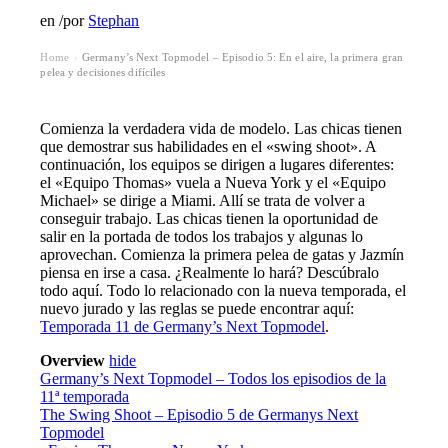
en
/
por
Stephan
Home
Germany’s Next Topmodel – Episodio 5: En el aire, la primera gran
›
pelea y decisiones difíciles
Comienza la verdadera vida de modelo. Las chicas tienen
que demostrar sus habilidades en el «swing shoot». A
continuación, los equipos se dirigen a lugares diferentes:
el «Equipo Thomas» vuela a Nueva York y el «Equipo
Michael» se dirige a Miami. Allí se trata de volver a
conseguir trabajo. Las chicas tienen la oportunidad de
salir en la portada de todos los trabajos y algunas lo
aprovechan. Comienza la primera pelea de gatas y Jazmín
piensa en irse a casa. ¿Realmente lo hará? Descúbralo
todo aquí. Todo lo relacionado con la nueva temporada, el
nuevo jurado y las reglas se puede encontrar aquí:
Temporada 11 de Germany’s Next Topmodel
.
Overview
hide
Germany’s Next Topmodel – Todos los episodios de la
11ª temporada
The Swing Shoot – Episodio 5 de Germanys Next
Topmodel