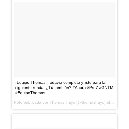
¡Equipo Thomas! Todavía completo y listo para la
siguiente ronda! ¿Tú también? #Ahora #Pro7 #GNTM
#EquipoThomas
Foto publicada por Thomas Hayo (@thomashayo) el
3 Mar 201