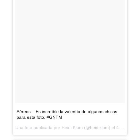
Aéreos – Es increíble la valentía de algunas chicas
para esta foto. #GNTM
Una foto publicada por Heidi Klum (@heidiklum) el
4 Mar 2016 a las 6:36