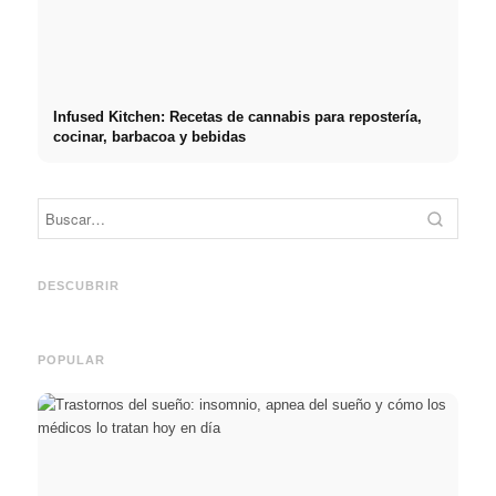
Infused Kitchen: Recetas de cannabis para repostería,
cocinar, barbacoa y bebidas
Práct
empre
Social Media Werbeanzeigen:
Comienzo de carrera tras los
oport
Mehr Verkäufe durch gezieltes
estudios: lo que realmente
y el c
DESCUBRIR
Online Marketing
buscan los reclutadores
carre
POPULAR