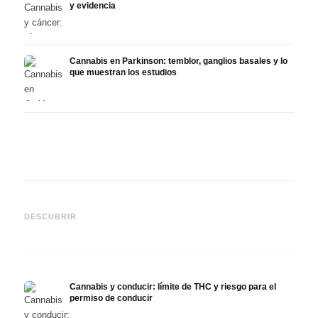
y evidencia
Cannabis en Parkinson: temblor, ganglios basales y lo
que muestran los estudios
Cannabis y TDAH: dopamina,
Cannabis en fibromialgia:
Canna
automedición y lo que
dolor, sueño y sistema
quimi
DESCUBRIR
muestran los estudios
endocanabinoide
Drona
Cannabis y conducir: límite de THC y riesgo para el
permiso de conducir