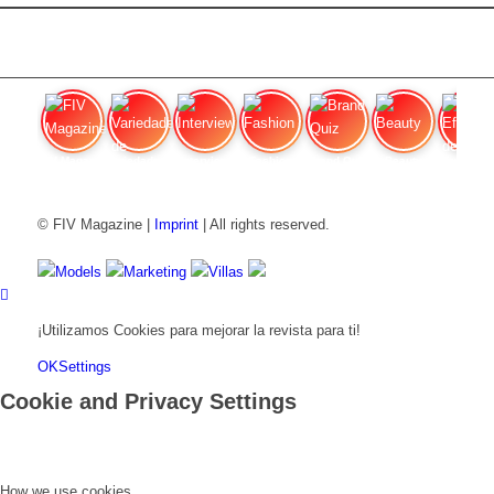
FIV Magazine
Variedades de cannabis:
Interview
Fashion
Brand Quiz
Beauty
Efecto
© FIV Magazine |
Imprint
| All rights reserved.
Models
Marketing
Villas
¡Utilizamos Cookies para mejorar la revista para ti!
OK
Settings
Cookie and Privacy Settings
How we use cookies