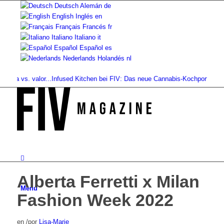
Deutsch
Alemán
de
English
Inglés
en
Français
Francés
fr
Italiano
Italiano
it
Español
Español
es
Nederlands
Holandés
nl
cia vs. valor...
Infused Kitchen bei FIV: Das neue Cannabis-Kochportal
Bebidas
Alberta Ferretti x Milan
Menú
Fashion Week 2022
en
/
por
Lisa-Marie