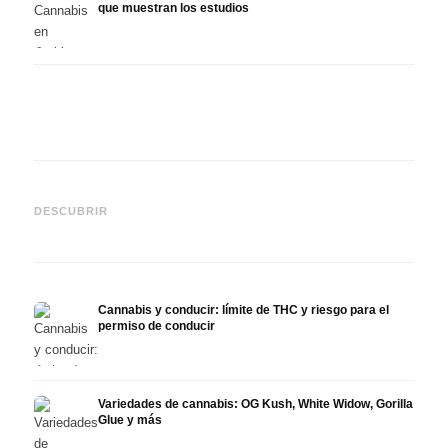
que muestran los estudios
Cannabis y TDAH: dopamina,
Cannabis en fibromialgia:
Canna
automedición y lo que
dolor, sueño y sistema
quimi
DESCUBRIR
muestran los estudios
endocanabinoide
Drona
Cannabis y conducir: límite de THC y riesgo para el
permiso de conducir
Variedades de cannabis: OG Kush, White Widow, Gorilla
Glue y más