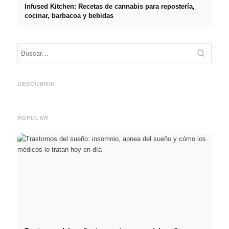
Infused Kitchen: Recetas de cannabis para repostería,
cocinar, barbacoa y bebidas
Práct
empre
Social Media Werbeanzeigen:
Comienzo de carrera tras los
oport
Mehr Verkäufe durch gezieltes
estudios: lo que realmente
y el c
DESCUBRIR
Online Marketing
buscan los reclutadores
carre
POPULAR