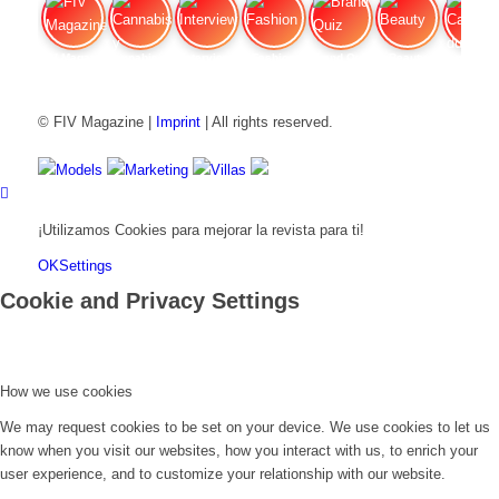
FIV Magazine
Cannabis y hambre:
Interview
Fashion
Brand Quiz
Beauty
Cannab
© FIV Magazine |
Imprint
| All rights reserved.
Models
Marketing
Villas
¡Utilizamos Cookies para mejorar la revista para ti!
OK
Settings
Cookie and Privacy Settings
How we use cookies
We may request cookies to be set on your device. We use cookies to let us
know when you visit our websites, how you interact with us, to enrich your
user experience, and to customize your relationship with our website.