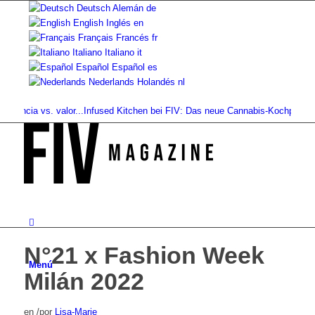
Deutsch
Alemán
de
English
Inglés
en
Français
Francés
fr
Italiano
Italiano
it
Español
Español
es
Nederlands
Holandés
nl
rencia vs. valor...
Infused Kitchen bei FIV: Das neue Cannabis-Kochportal
Beb
N°21 x Fashion Week
Menú
Milán 2022
en
/
por
Lisa-Marie