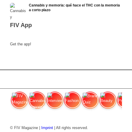
Cannabis y memoria: qué hace el THC con la memoria
a corto plazo
FIV App
Get the app!
FIV Magazine
Cannabis Vaporizador: ¿Qué
Interview
Fashion
Brand Quiz
Beauty
Precios de
© FIV Magazine |
Imprint
| All rights reserved.