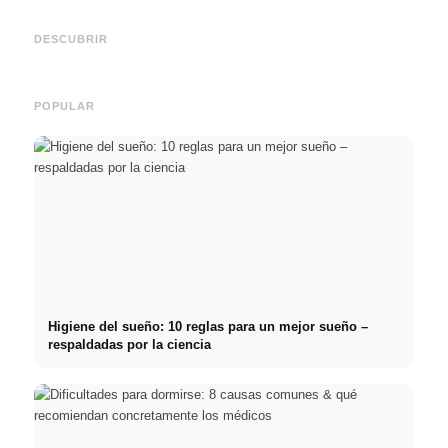
empresas de primer nivel:
2026:
Reduci
oportunidades, remuneración
Deutschlandstipendium,
realm
y el camino directo hacia la
BAföG y consejos
médic
DESCUBRIR
carrera
inteligentes para ahorrar
& téc
POPULAR
Higiene del sueño: 10 reglas para un mejor sueño –
respaldadas por la ciencia