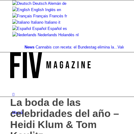
Deutsch
Alemán
de
English
Inglés
en
Français
Francés
fr
Italiano
Italiano
it
Español
Español
es
Nederlands
Holandés
nl
News
Cannabis con receta: el Bundestag elimina la...
Valor del suel
La boda de las
celebridades del año –
Menú
Heidi Klum & Tom