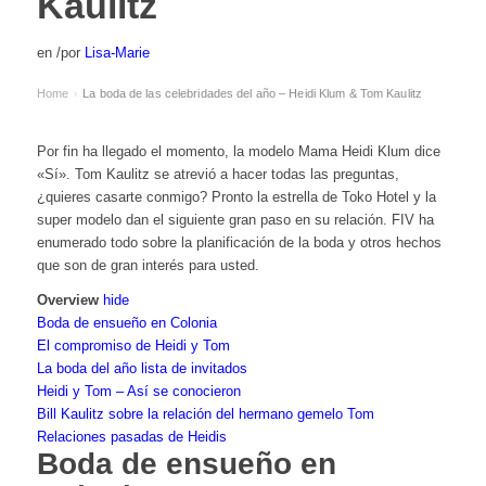
Kaulitz
en
/
por
Lisa-Marie
Home
La boda de las celebridades del año – Heidi Klum & Tom Kaulitz
›
Por fin ha llegado el momento, la modelo Mama Heidi Klum dice
«Sí». Tom Kaulitz se atrevió a hacer todas las preguntas,
¿quieres casarte conmigo? Pronto la estrella de Toko Hotel y la
super modelo dan el siguiente gran paso en su relación. FIV ha
enumerado todo sobre la planificación de la boda y otros hechos
que son de gran interés para usted.
Overview
hide
Boda de ensueño en Colonia
El compromiso de Heidi y Tom
La boda del año lista de invitados
Heidi y Tom – Así se conocieron
Bill Kaulitz sobre la relación del hermano gemelo Tom
Relaciones pasadas de Heidis
Boda de ensueño en