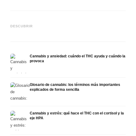
Cannabis y epilepsia: CBD,
CBD y
Epidiolex y el estado actual
Cannabis Oil casero:
puede
DESCUBRIR
de la investigación
decarboxilación e infusión
derma
Cannabis y ansiedad: cuándo el THC ayuda y cuándo la
provoca
Glosario de cannabis: los términos más importantes
explicados de forma sencilla
Cannabis y estrés: qué hace el THC con el cortisol y la
eje HPA