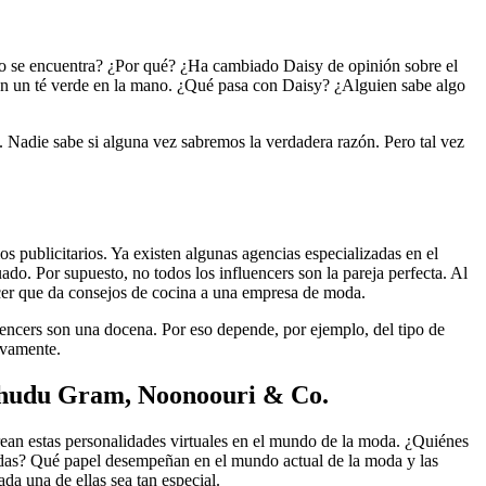
o se encuentra? ¿Por qué? ¿Ha cambiado Daisy de opinión sobre el
on un té verde en la mano. ¿Qué pasa con Daisy? ¿Alguien sabe algo
. Nadie sabe si alguna vez sabremos la verdadera razón. Pero tal vez
s publicitarios. Ya existen algunas agencias especializadas en el
do. Por supuesto, no todos los influencers son la pareja perfecta. Al
encer que da consejos de cocina a una empresa de moda.
uencers son una docena. Por eso depende, por ejemplo, del tipo de
ivamente.
r, Shudu Gram, Noonoouri & Co.
crean estas personalidades virtuales en el mundo de la moda. ¿Quiénes
as? Qué papel desempeñan en el mundo actual de la moda y las
a una de ellas sea tan especial.