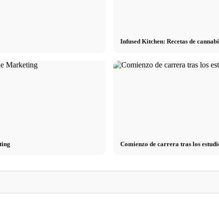
Infused Kitchen: Recetas de cannabi
ting
Comienzo de carrera tras los estudi
Reducir el estrés: lo que realmente
 consejos
recomiendan los médicos – causas, síntomas
Stressursachen: Die
& técnicas
Arbeit, Beziehung 