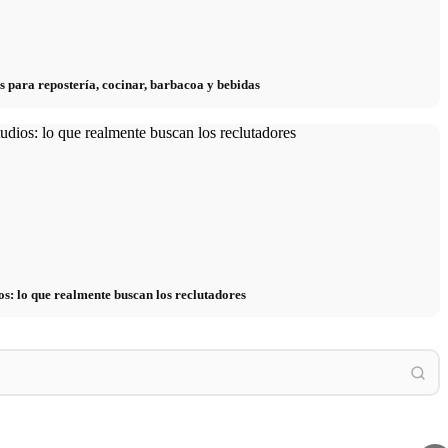
s para repostería, cocinar, barbacoa y bebidas
os: lo que realmente buscan los reclutadores
 häufigsten Auslöser bei
Cortisol: La hormona del estrés, su efecto y
Estrés
und Finanzen
cómo reducirlo
y la ps