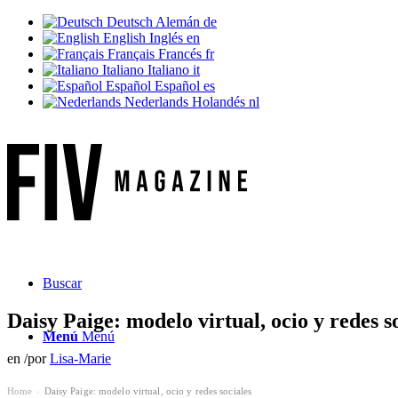
Deutsch
Alemán
de
English
Inglés
en
Français
Francés
fr
Italiano
Italiano
it
Español
Español
es
Nederlands
Holandés
nl
Buscar
Daisy Paige: modelo virtual, ocio y redes s
Menú
Menú
en
/
por
Lisa-Marie
Home
Daisy Paige: modelo virtual, ocio y redes sociales
›