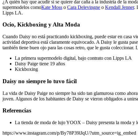
¿A quién hay que acudir si se quiere dar caña a la industria de la mo
supermodelos como
Kate Moss
o
Cara Delevingne
o
Kendall Jenner
. 
Lipps LA.
Ocio, Kickboxing y Alta Moda
Cuando Daisy no está practicando kickboxing, puede estar en casa vie
actividad deportiva está claramente equivocado. A Daisy le gusta pase
también tiene buen ojo para las cosas retro, que le gusta coleccionar. 
La primera supermodelo digital, bajo contrato con Lipps LA
Daisy Paige tiene 19 años
Kickboxing
Daisy no siempre lo tuvo fácil
La vida de Daisy Paige no siempre ha sido tan glamurosa como ahora. 
joven. Algunos de los habitantes de Daisy se vieron obligados a unirs
Referencias
La tienda de moda de lujo YOOX – Daisy presenta la moda y l
https://www.instagram.com/p/By78P39lJqU/?utm_source=ig_embed