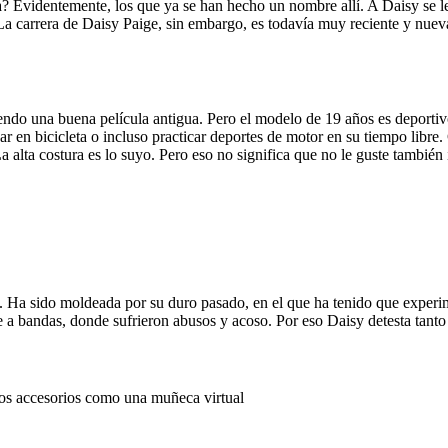
da? Evidentemente, los que ya se han hecho un nombre allí. A Daisy se le
La carrera de Daisy Paige, sin embargo, es todavía muy reciente y nue
ndo una buena película antigua. Pero el modelo de 19 años es deportiv
ar en bicicleta o incluso practicar deportes de motor en su tiempo lib
La alta costura es lo suyo. Pero eso no significa que no le guste también 
Ha sido moldeada por su duro pasado, en el que ha tenido que experime
e a bandas, donde sufrieron abusos y acoso. Por eso Daisy detesta tanto
os accesorios como una muñeca virtual