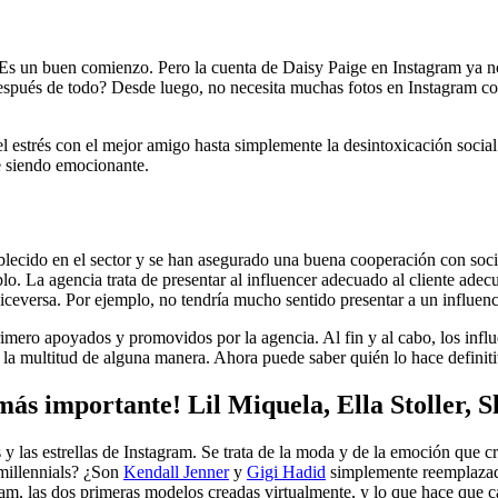
Es un buen comienzo. Pero la cuenta de Daisy Paige en Instagram ya n
espués de todo? Desde luego, no necesita muchas fotos en Instagram c
l estrés con el mejor amigo hasta simplemente la desintoxicación social
ue siendo emocionante.
blecido en el sector y se han asegurado una buena cooperación con socio
. La agencia trata de presentar al influencer adecuado al cliente adecua
y viceversa. Por ejemplo, no tendría mucho sentido presentar a un influ
rimero apoyados y promovidos por la agencia. Al fin y al cabo, los infl
 la multitud de alguna manera. Ahora puede saber quién lo hace definit
al más importante! Lil Miquela, Ella Stolle
y las estrellas de Instagram. Se trata de la moda y de la emoción que 
 millennials? ¿Son
Kendall Jenner
y
Gigi Hadid
simplemente reemplazad
m, las dos primeras modelos creadas virtualmente, y lo que hace que cad