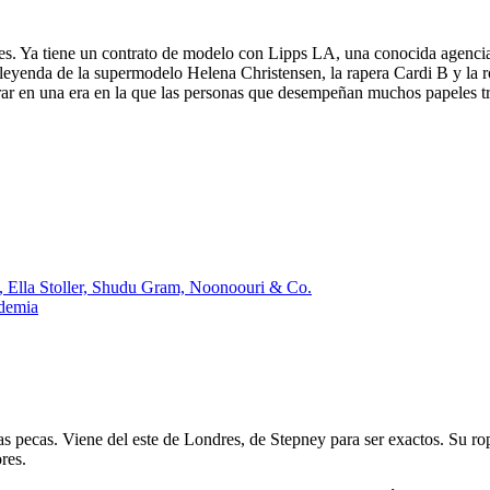
es. Ya tiene un contrato de modelo con Lipps LA, una conocida agencia
leyenda de la supermodelo Helena Christensen, la rapera Cardi B y la 
rar en una era en la que las personas que desempeñan muchos papeles tr
ela, Ella Stoller, Shudu Gram, Noonoouri & Co.
ademia
as pecas. Viene del este de Londres, de Stepney para ser exactos. Su 
ores.