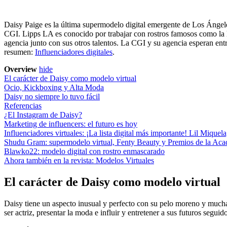
Daisy Paige es la última supermodelo digital emergente de Los Ángel
CGI. Lipps LA es conocido por trabajar con rostros famosos como la 
agencia junto con sus otros talentos. La CGI y su agencia esperan ent
resumen:
Influenciadores digitales
.
Overview
hide
El carácter de Daisy como modelo virtual
Ocio, Kickboxing y Alta Moda
Daisy no siempre lo tuvo fácil
Referencias
¿El Instagram de Daisy?
Marketing de influencers: el futuro es hoy
Influenciadores virtuales: ¡La lista digital más importante! Lil Miqu
Shudu Gram: supermodelo virtual, Fenty Beauty y Premios de la Ac
Blawko22: modelo digital con rostro enmascarado
Ahora también en la revista: Modelos Virtuales
El carácter de Daisy como modelo virtual
Daisy tiene un aspecto inusual y perfecto con su pelo moreno y much
ser actriz, presentar la moda e influir y entretener a sus futuros seguid