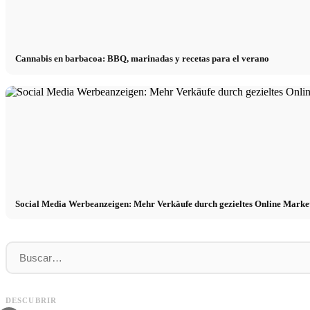
Cannabis en barbacoa: BBQ, marinadas y recetas para el verano
Social Media Werbeanzeigen: Mehr Verkäufe durch gezieltes Online Marke
Práctica profesional en empresas de primer
Financiar los estudios en 2026:
nivel: oportunidades, remuneración y el
Deutschlandstipendium, BAföG y
DESCUBRIR
camino directo hacia la carrera
inteligentes para ahorrar