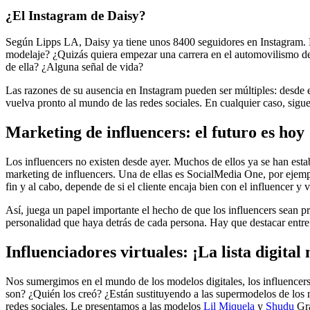
¿El Instagram de Daisy?
Según Lipps LA, Daisy ya tiene unos 8400 seguidores en Instagram. 
modelaje? ¿Quizás quiera empezar una carrera en el automovilismo d
de ella? ¿Alguna señal de vida?
Las razones de su ausencia en Instagram pueden ser múltiples: desde e
vuelva pronto al mundo de las redes sociales. En cualquier caso, sig
Marketing de influencers: el futuro es hoy
Los influencers no existen desde ayer. Muchos de ellos ya se han esta
marketing de influencers. Una de ellas es SocialMedia One, por ejemplo
fin y al cabo, depende de si el cliente encaja bien con el influencer 
Así, juega un papel importante el hecho de que los influencers sean p
personalidad que haya detrás de cada persona. Hay que destacar entre
Influenciadores virtuales: ¡La lista digit
Nos sumergimos en el mundo de los modelos digitales, los influencers 
son? ¿Quién los creó? ¿Están sustituyendo a las supermodelos de los
redes sociales. Le presentamos a las modelos
Lil Miquela
y
Shudu
Gra