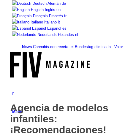
Deutsch
Alemán
de
English
Inglés
en
Français
Francés
fr
Italiano
Italiano
it
Español
Español
es
Nederlands
Holandés
nl
News
Cannabis con receta: el Bundestag elimina la...
Valor del suelo 
Agencia de modelos
Menú
infantiles:
¡Recomendaciones!