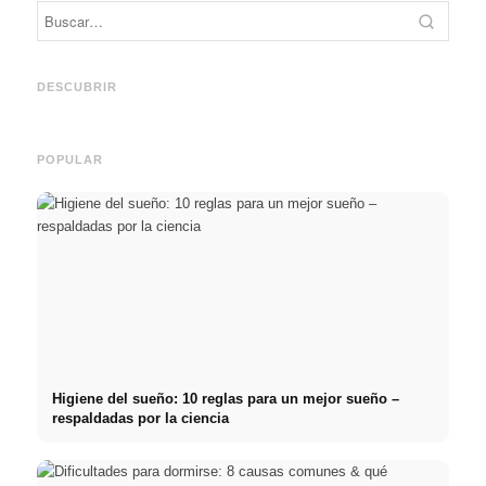
Práctica profesional en
Financiar los estudios en
empresas de primer nivel:
2026:
Reduci
oportunidades, remuneración
Deutschlandstipendium,
realm
y el camino directo hacia la
BAföG y consejos
médic
DESCUBRIR
carrera
inteligentes para ahorrar
& téc
POPULAR
Higiene del sueño: 10 reglas para un mejor sueño –
respaldadas por la ciencia