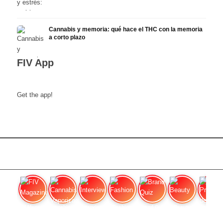
Cannabis y memoria: qué hace el THC con la memoria
a corto plazo
FIV App
Get the app!
FIV Magazine
Cannabis Vaporizador: ¿Qué
Interview
Fashion
Brand Quiz
Beauty
Precios de