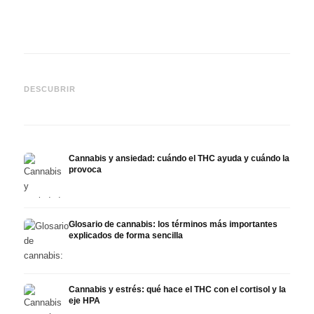
Cannabis y epilepsia: CBD,
CBD y
Epidiolex y el estado actual
Cannabis Oil casero:
puede
DESCUBRIR
de la investigación
decarboxilación e infusión
derma
Cannabis y ansiedad: cuándo el THC ayuda y cuándo la
provoca
Glosario de cannabis: los términos más importantes
explicados de forma sencilla
Cannabis y estrés: qué hace el THC con el cortisol y la
eje HPA