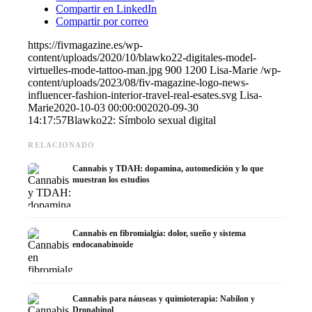
Compartir en LinkedIn
Compartir por correo
https://fivmagazine.es/wp-
content/uploads/2020/10/blawko22-digitales-model-
virtuelles-mode-tattoo-man.jpg
900
1200
Lisa-Marie
/wp-
content/uploads/2023/08/fiv-magazine-logo-news-
influencer-fashion-interior-travel-real-esates.svg
Lisa-
Marie
2020-10-03 00:00:00
2020-09-30
14:17:57
Blawko22: Símbolo sexual digital
RELACIONADO
Cannabis y TDAH: dopamina, automedición y lo que
muestran los estudios
Cannabis en fibromialgia: dolor, sueño y sistema
endocanabinoide
Cannabis para náuseas y quimioterapia: Nabilon y
Dronabinol