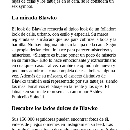
rajas de cejas y los tatuajes en la cara, se le considera un
sex symbol.
La mirada Blawko
El look de Blawko recuerda al típico look de un follador:
look de calle, urbano, con estilo y especial. Su marca
registrada es la máscara que usa para cubrirse la boca y la
barbilla. No hay ninguna foto sin la tapa de la cara. Según
su propia declaración, lo hace para parecer misterioso y
misterioso. «Siempre es bueno poner un poco de misterio
en su mirada.» Esto lo hace emocionante y extraordinario
en cualquier caso. Tal vez cambie de opinión de nuevo y
podamos admirar la cara completa de esta belleza alguna
vez. Además de su máscara, el aspecto distintivo de
Blawko también está representado por sus tatuajes, siendo
los más llamativos el tatuaje en la frente y los ojos. El
tatuaje en su frente representa su amor por Ashley
Funicello Spinelli.
Descubre los lados dulces de Blawko
Sus 156.000 seguidores pueden encontrar fotos de él,
videos de juegos o memes en Instagram en su feed. Las
fotos de él con el torso desnudo tampoco son raras. Sobre