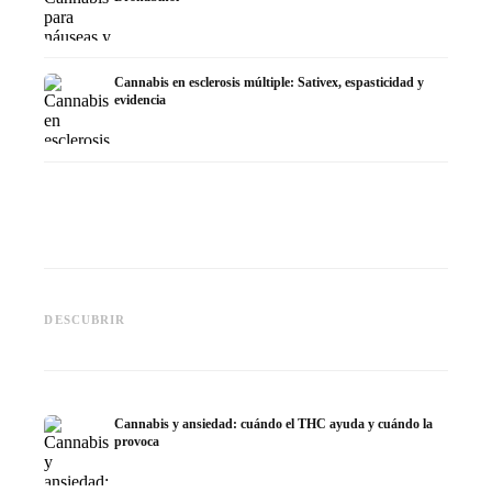
Cannabis en esclerosis múltiple: Sativex, espasticidad y
evidencia
Cannabis y epilepsia: CBD,
CBD y p
Epidiolex y el estado actual de
Cannabis Oil casero:
puede h
DESCUBRIR
la investigación
decarboxilación e infusión
dermat
Cannabis y ansiedad: cuándo el THC ayuda y cuándo la
provoca