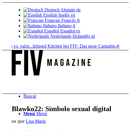
Deutsch
Alemán
de
English
Inglés
en
Français
Francés
fr
Italiano
Italiano
it
Español
Español
es
Nederlands
Holandés
nl
ia vs. valor...
Infused Kitchen bei FIV: Das neue Cannabis-Kochportal
Buscar
Blawko22: Símbolo sexual digital
Menú
Menú
en
/
por
Lisa-Marie