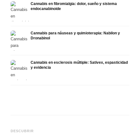
Cannabis en fibromialgia: dolor, sueño y sistema
endocanabinoide
Cannabis para náuseas y quimioterapia: Nabilon y
Dronabinol
Cannabis en esclerosis múltiple: Sativex, espasticidad
y evidencia
Cannabis y epilepsia: CBD,
CBD y
Epidiolex y el estado actual
Cannabis Oil casero:
puede
DESCUBRIR
de la investigación
decarboxilación e infusión
derma