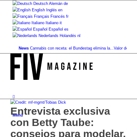
Deutsch
Alemán
de
English
Inglés
en
Français
Francés
fr
Italiano
Italiano
it
Español
Español
es
Nederlands
Holandés
nl
News
Cannabis con receta: el Bundestag elimina la...
Valor del suelo de
Entrevista exclusiva
Menú
con Betty Taube:
consejos para modelar,