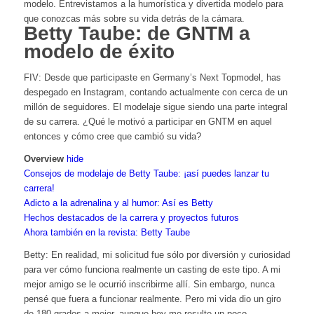
modelo. Entrevistamos a la humorística y divertida modelo para
que conozcas más sobre su vida detrás de la cámara.
Betty Taube: de GNTM a
modelo de éxito
FIV: Desde que participaste en Germany’s Next Topmodel, has
despegado en Instagram, contando actualmente con cerca de un
millón de seguidores. El modelaje sigue siendo una parte integral
de su carrera. ¿Qué le motivó a participar en GNTM en aquel
entonces y cómo cree que cambió su vida?
Overview
hide
Consejos de modelaje de Betty Taube: ¡así puedes lanzar tu
carrera!
Adicto a la adrenalina y al humor: Así es Betty
Hechos destacados de la carrera y proyectos futuros
Ahora también en la revista: Betty Taube
Betty: En realidad, mi solicitud fue sólo por diversión y curiosidad
para ver cómo funciona realmente un casting de este tipo. A mi
mejor amigo se le ocurrió inscribirme allí. Sin embargo, nunca
pensé que fuera a funcionar realmente.
Pero mi vida dio un giro
de 180 grados a mejor, aunque hoy me resulte un poco