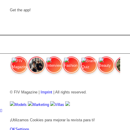
Get the app!
FIV Magazine
Cannabis Vaporizador: ¿Qué
Interview
Fashion
Brand Quiz
Beauty
Precios de
© FIV Magazine |
Imprint
| All rights reserved.
Models
Marketing
Villas
¡Utilizamos Cookies para mejorar la revista para ti!
OK
Settings