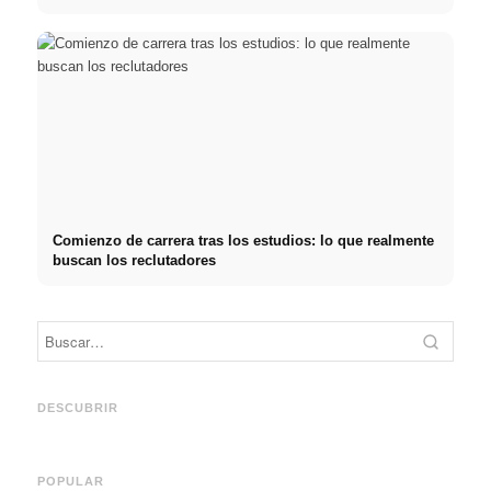
Comienzo de carrera tras los estudios: lo que realmente
buscan los reclutadores
Práctica profesional en
Financiar los estudios en
empresas de primer nivel:
2026:
Reduci
oportunidades, remuneración
Deutschlandstipendium,
realm
y el camino directo hacia la
BAföG y consejos
médic
DESCUBRIR
carrera
inteligentes para ahorrar
& téc
POPULAR