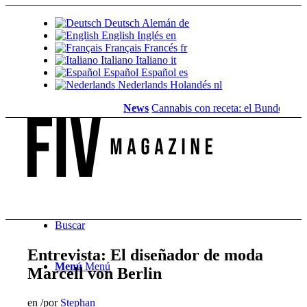
Deutsch
Alemán
de
English
Inglés
en
Français
Francés
fr
Italiano
Italiano
it
Español
Español
es
Nederlands
Holandés
nl
News
Cannabis con receta: el Bundestag elimi
Buscar
Entrevista: El diseñador de moda
Menú
Menú
Marcell von Berlin
en
/
por
Stephan