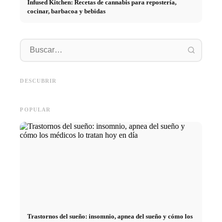
Infused Kitchen: Recetas de cannabis para repostería,
cocinar, barbacoa y bebidas
Práctic
empresa
Social Media Werbeanzeigen:
Comienzo de carrera tras los
oportun
Mehr Verkäufe durch gezieltes
estudios: lo que realmente
el cami
DESCUBRIR
Online Marketing
buscan los reclutadores
carrera
POPULAR
Trastornos del sueño: insomnio, apnea del sueño y cómo los