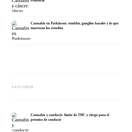
evidencia
Cannabis en Parkinson: temblor, ganglios basales y lo que
muestran los estudios
Cannabis y TDAH: dopamina,
Cannabis en fibromialgia:
Cannabi
automedición y lo que
dolor, sueño y sistema
quimiot
DESCUBRIR
muestran los estudios
endocanabinoide
Dronab
Cannabis y conducir: límite de THC y riesgo para el
permiso de conducir