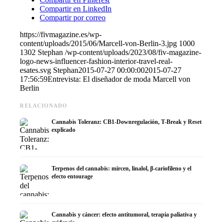
Compartir en LinkedIn
Compartir por correo
https://fivmagazine.es/wp-
content/uploads/2015/06/Marcell-von-Berlin-3.jpg
1000
1302
Stephan
/wp-content/uploads/2023/08/fiv-magazine-
logo-news-influencer-fashion-interior-travel-real-
esates.svg
Stephan
2015-07-27 00:00:00
2015-07-27
17:56:59
Entrevista: El diseñador de moda Marcell von
Berlin
RELACIONADO
Cannabis Toleranz: CB1-Downregulación, T-Break y Reset
explicado
Terpenos del cannabis: mircen, linalol, β-cariofileno y el
efecto entourage
Cannabis y cáncer: efecto antitumoral, terapia paliativa y