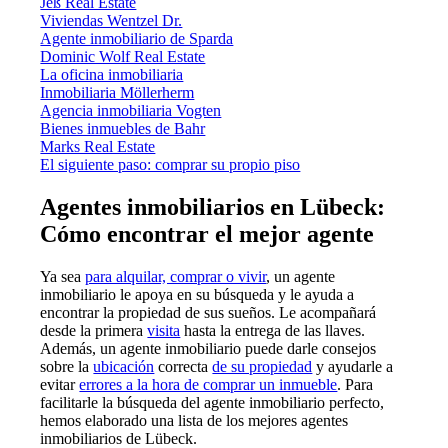
Jeß Real Estate
Viviendas Wentzel Dr.
Agente inmobiliario de Sparda
Dominic Wolf Real Estate
La oficina inmobiliaria
Inmobiliaria Möllerherm
Agencia inmobiliaria Vogten
Bienes inmuebles de Bahr
Marks Real Estate
El siguiente paso: comprar su propio piso
Agentes inmobiliarios en Lübeck:
Cómo encontrar el mejor agente
Ya sea
para alquilar, comprar o vivir
, un agente
inmobiliario le apoya en su búsqueda y le ayuda a
encontrar la propiedad de sus sueños. Le acompañará
desde la primera
visita
hasta la entrega de las llaves.
Además, un agente inmobiliario puede darle consejos
sobre la
ubicación
correcta
de su propiedad
y ayudarle a
evitar
errores a la hora de comprar un inmueble
. Para
facilitarle la búsqueda del agente inmobiliario perfecto,
hemos elaborado una lista de los mejores agentes
inmobiliarios de Lübeck.