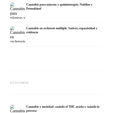
Cannabis para náuseas y quimioterapia: Nabilon y
Dronabinol
Cannabis en esclerosis múltiple: Sativex, espasticidad y
evidencia
Cannabis y epilepsia: CBD,
CBD y p
Epidiolex y el estado actual de
Cannabis Oil casero:
puede h
DESCUBRIR
la investigación
decarboxilación e infusión
dermat
Cannabis y ansiedad: cuándo el THC ayuda y cuándo la
provoca