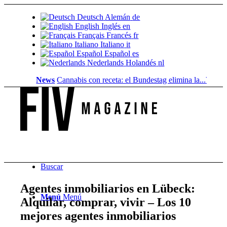
Deutsch
Alemán
de
English
Inglés
en
Français
Francés
fr
Italiano
Italiano
it
Español
Español
es
Nederlands
Holandés
nl
News
Cannabis con receta: el Bundestag elimina la...
Valor del su
Buscar
Agentes inmobiliarios en Lübeck:
Menú
Menú
Alquilar, comprar, vivir – Los 10
mejores agentes inmobiliarios