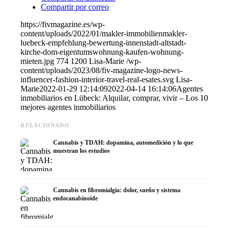
Compartir por correo
https://fivmagazine.es/wp-
content/uploads/2022/01/makler-immobilienmakler-
luebeck-empfehlung-bewertung-innenstadt-altstadt-
kirche-dom-eigentumswohnung-kaufen-wohnung-
mieten.jpg
774
1200
Lisa-Marie
/wp-
content/uploads/2023/08/fiv-magazine-logo-news-
influencer-fashion-interior-travel-real-esates.svg
Lisa-
Marie
2022-01-29 12:14:09
2022-04-14 16:14:06
Agentes
inmobiliarios en Lübeck: Alquilar, comprar, vivir – Los 10
mejores agentes inmobiliarios
RELACIONADO
Cannabis y TDAH: dopamina, automedición y lo que
muestran los estudios
Cannabis en fibromialgia: dolor, sueño y sistema
endocanabinoide