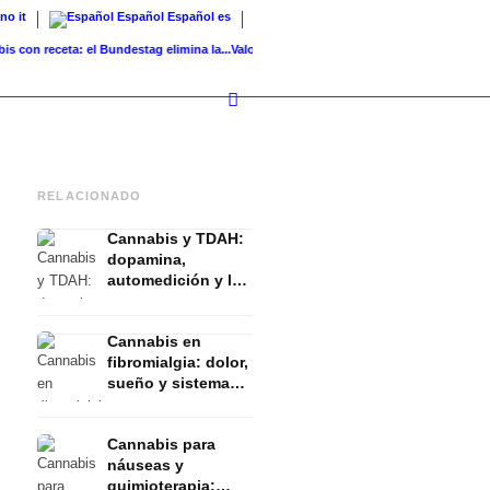
ano
it
Español
Español
es
 receta: el Bundestag elimina la...
Valor del suelo de referencia vs. valor...
Infused Kit
RELACIONADO
Cannabis y TDAH:
dopamina,
automedición y lo
que muestran los
estudios
Cannabis en
fibromialgia: dolor,
sueño y sistema
endocanabinoide
Cannabis para
náuseas y
quimioterapia: