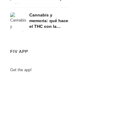
eje HPA
Cannabis y
memoria: qué hace
el THC con la
memoria a corto
plazo
FIV APP
Get the app!