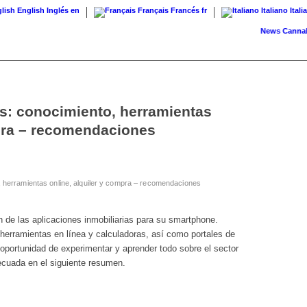
English
Inglés
en
Français
Francés
fr
Italiano
Itali
News
Cannabis con
as: conocimiento, herramientas
mpra – recomendaciones
, herramientas online, alquiler y compra – recomendaciones
 de las aplicaciones inmobiliarias para su smartphone.
 herramientas en línea y calculadoras, así como portales de
oportunidad de experimentar y aprender todo sobre el sector
decuada en el siguiente resumen.