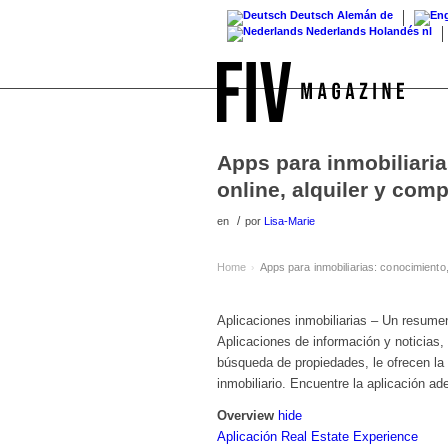
Deutsch
Alemán
de
Nederlands
Holandés
nl
Apps para inmobiliari
online, alquiler y co
/
en
por
Lisa-Marie
Home
Apps para inmobiliarias: conocimiento
›
Aplicaciones inmobiliarias – Un resumen
Aplicaciones de información y noticias,
búsqueda de propiedades, le ofrecen la 
inmobiliario. Encuentre la aplicación a
Overview
hide
Aplicación Real Estate Experience