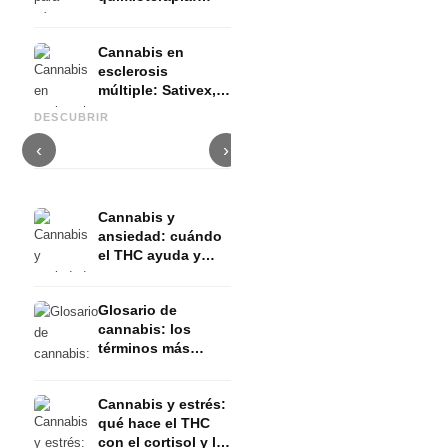
Nabilon y
Dronabinol
Cannabis en
esclerosis
múltiple: Sativex,
Cannabis y epilepsia: CBD,
C
espasticidad y
Epidiolex y el estado actual
Cannabis Oil casero:
p
DESCUBRIR
evidencia
de la investigación
decarboxilación e infusión
d
‹
›
Cannabis y
ansiedad: cuándo
el THC ayuda y
cuándo la provoca
Glosario de
cannabis: los
términos más
importantes
explicados de
Cannabis y estrés:
forma sencilla
qué hace el THC
con el cortisol y la