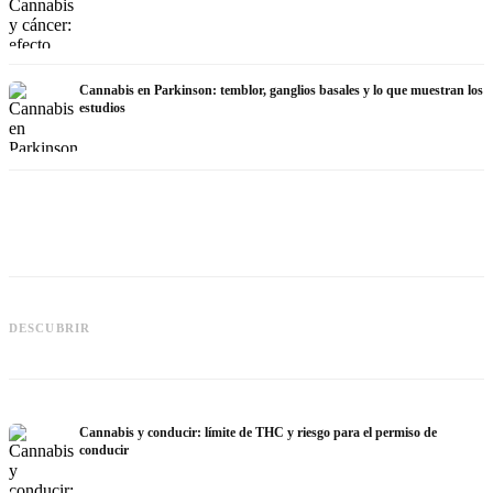
Cannabis en Parkinson: temblor, ganglios basales y lo que muestran los
estudios
Cannabis y TDAH: dopamina,
automedición y lo que muestran los
Cannabis en fibromialgia: dolor,
DESCUBRIR
estudios
sueño y sistema endocanabinoide
q
Cannabis y conducir: límite de THC y riesgo para el permiso de
conducir