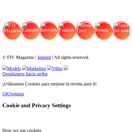
FIV Magazine
Cannabis y TDAH:
Interview
Fashion
Brand Quiz
Beauty
Valor del suelo
© FIV Magazine |
Imprint
| All rights reserved.
Models
Marketing
Villas
Desplazarse hacia arriba
¡Utilizamos Cookies para mejorar la revista para ti!
OK
Settings
Cookie and Privacy Settings
How we use cookies