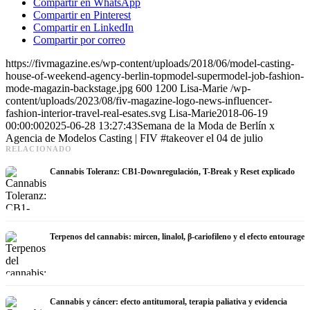
Compartir en WhatsApp
Compartir en Pinterest
Compartir en LinkedIn
Compartir por correo
https://fivmagazine.es/wp-content/uploads/2018/06/model-casting-
house-of-weekend-agency-berlin-topmodel-supermodel-job-fashion-
mode-magazin-backstage.jpg
600
1200
Lisa-Marie
/wp-
content/uploads/2023/08/fiv-magazine-logo-news-influencer-
fashion-interior-travel-real-esates.svg
Lisa-Marie
2018-06-19
00:00:00
2025-06-28 13:27:43
Semana de la Moda de Berlín x
Agencia de Modelos Casting | FIV #takeover el 04 de julio
RELACIONADO
Cannabis Toleranz: CB1-Downregulación, T-Break y Reset explicado
Terpenos del cannabis: mircen, linalol, β-cariofileno y el efecto entourage
Cannabis y cáncer: efecto antitumoral, terapia paliativa y evidencia