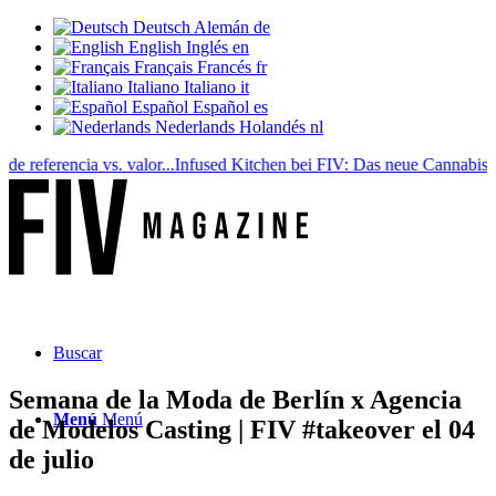
Deutsch
Alemán
de
English
Inglés
en
Français
Francés
fr
Italiano
Italiano
it
Español
Español
es
Nederlands
Holandés
nl
eferencia vs. valor...
Infused Kitchen bei FIV: Das neue Cannabis-Koch
Buscar
Semana de la Moda de Berlín x Agencia
Menú
Menú
de Modelos Casting | FIV #takeover el 04
de julio