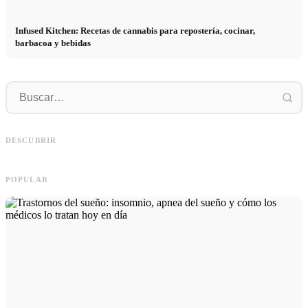
Infused Kitchen: Recetas de cannabis para repostería, cocinar,
barbacoa y bebidas
P
Social Media Werbeanzeigen: Mehr
Comienzo de carrera tras los estudios:
p
Verkäufe durch gezieltes Online
lo que realmente buscan los
r
DESCUBRIR
Marketing
reclutadores
h
POPULAR