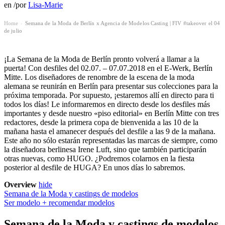
en
/
por
Lisa-Marie
Home
Semana de la Moda de Berlín x Agencia de Modelos Casting | FIV #takeover el 04
›
de julio
¡La Semana de la Moda de Berlín pronto volverá a llamar a la
puerta! Con desfiles del 02.07. – 07.07.2018 en el E-Werk, Berlín
Mitte. Los diseñadores de renombre de la escena de la moda
alemana se reunirán en Berlín para presentar sus colecciones para la
próxima temporada. Por supuesto, ¡estaremos allí en directo para ti
todos los días! Le informaremos en directo desde los desfiles más
importantes y desde nuestro «piso editorial» en Berlín Mitte con tres
redactores, desde la primera copa de bienvenida a las 10 de la
mañana hasta el amanecer después del desfile a las 9 de la mañana.
Este año no sólo estarán representadas las marcas de siempre, como
la diseñadora berlinesa Irene Luft, sino que también participarán
otras nuevas, como HUGO. ¿Podremos colarnos en la fiesta
posterior al desfile de HUGA? En unos días lo sabremos.
Overview
hide
Semana de la Moda y castings de modelos
Ser modelo + recomendar modelos
Semana de la Moda y castings de modelos