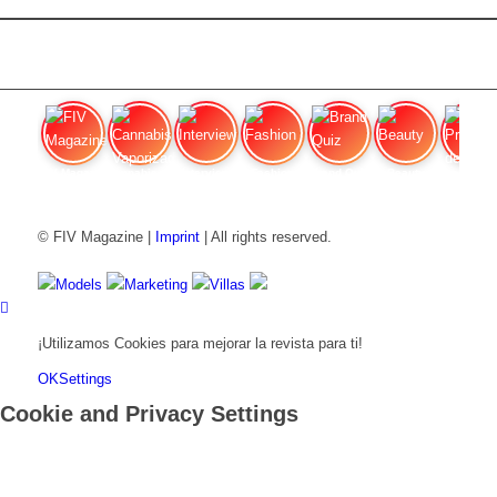
FIV Magazine
Cannabis Vaporizador: ¿Qué
Interview
Fashion
Brand Quiz
Beauty
Precios de
© FIV Magazine |
Imprint
| All rights reserved.
Models
Marketing
Villas
¡Utilizamos Cookies para mejorar la revista para ti!
OK
Settings
Cookie and Privacy Settings