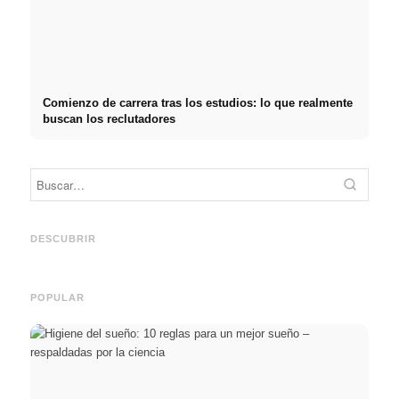
Comienzo de carrera tras los estudios: lo que realmente
buscan los reclutadores
Práctica profesional en
Financiar los estudios en
empresas de primer nivel:
2026:
Reduci
oportunidades, remuneración
Deutschlandstipendium,
realm
y el camino directo hacia la
BAföG y consejos
médic
DESCUBRIR
carrera
inteligentes para ahorrar
& téc
POPULAR