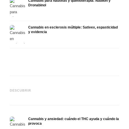
Cannabis para náuseas y quimioterapia: Nabilon y
Dronabinol
Cannabis en esclerosis múltiple: Sativex, espasticidad
y evidencia
Cannabis y epilepsia: CBD,
CBD y
Epidiolex y el estado actual
Cannabis Oil casero:
puede
DESCUBRIR
de la investigación
decarboxilación e infusión
derma
Cannabis y ansiedad: cuándo el THC ayuda y cuándo la
provoca