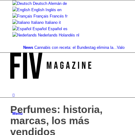
Deutsch
Alemán
de
English
Inglés
en
Français
Francés
fr
Italiano
Italiano
it
Español
Español
es
Nederlands
Holandés
nl
News
Cannabis con receta: el Bundestag elimina la...
Valor del suelo
Perfumes: historia,
Menú
marcas, los más
vendidos