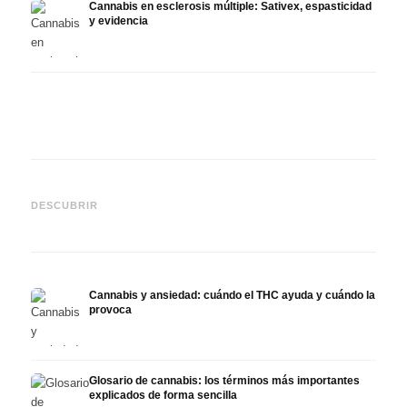
Cannabis en esclerosis múltiple: Sativex, espasticidad
y evidencia
Cannabis y epilepsia: CBD,
CBD y
Epidiolex y el estado actual
Cannabis Oil casero:
puede
DESCUBRIR
de la investigación
decarboxilación e infusión
derma
Cannabis y ansiedad: cuándo el THC ayuda y cuándo la
provoca
Glosario de cannabis: los términos más importantes
explicados de forma sencilla