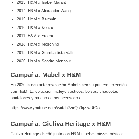
2013: H&M x Isabel Marant
2014: H&M x Alexander Wang
2015: H&M x Balmain
2016: H&M x Kenzo
2011: H&M x Erdem
2018: H&M x Moschino
2019: H&M x Giambattista Valli
2020: H&M x Sandra Mansour
Campaña: Mabel x H&M
En 2020 la cantante revelación Mabel sacó su primera colección
con H&M. La colección incluye vestidos, bolsos, chaquetas,
pantalones y muchos otros accesorios.
https://www.youtube.com/watch?v=Qp9gz-wDtOo
Campaña: Giuliva Heritage x H&M
Giuliva Heritage diseñó junto con H&M muchas piezas básicas