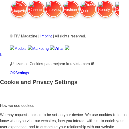
FIV Magazine
Cannabis y hambre:
Interview
Fashion
Brand Quiz
Beauty
Cannab
© FIV Magazine |
Imprint
| All rights reserved.
Models
Marketing
Villas
¡Utilizamos Cookies para mejorar la revista para ti!
OK
Settings
Cookie and Privacy Settings
How we use cookies
We may request cookies to be set on your device. We use cookies to let us
know when you visit our websites, how you interact with us, to enrich your
user experience, and to customize your relationship with our website.