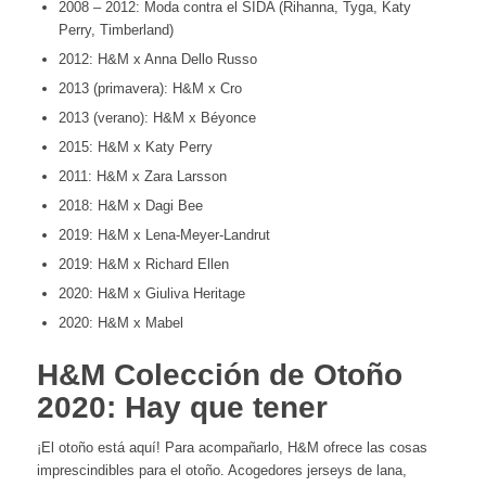
2008 – 2012: Moda contra el SIDA (Rihanna, Tyga, Katy
Perry, Timberland)
2012: H&M x Anna Dello Russo
2013 (primavera): H&M x Cro
2013 (verano): H&M x Béyonce
2015: H&M x Katy Perry
2011: H&M x Zara Larsson
2018: H&M x Dagi Bee
2019: H&M x Lena-Meyer-Landrut
2019: H&M x Richard Ellen
2020: H&M x Giuliva Heritage
2020: H&M x Mabel
H&M Colección de Otoño
2020: Hay que tener
¡El otoño está aquí! Para acompañarlo, H&M ofrece las cosas
imprescindibles para el otoño. Acogedores jerseys de lana,