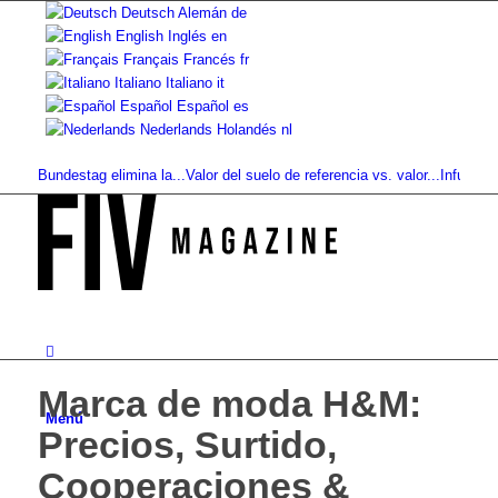
Deutsch
Alemán
de
English
Inglés
en
Français
Francés
fr
Italiano
Italiano
it
Español
Español
es
Nederlands
Holandés
nl
Bundestag elimina la...
Valor del suelo de referencia vs. valor...
Infused Kitche
Marca de moda H&M:
Menú
Precios, Surtido,
Cooperaciones &