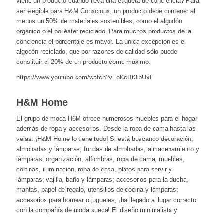
viene un producto cuando lleva una etiqueta de conciencia? Para
ser elegible para H&M Conscious, un producto debe contener al
menos un 50% de materiales sostenibles, como el algodón
orgánico o el poliéster reciclado. Para muchos productos de la
conciencia el porcentaje es mayor. La única excepción es el
algodón reciclado, que por razones de calidad sólo puede
constituir el 20% de un producto como máximo.
https://www.youtube.com/watch?v=oKcBt3ipUxE
H&M Home
El grupo de moda H6M ofrece numerosos muebles para el hogar
además de ropa y accesorios. Desde la ropa de cama hasta las
velas: ¡H&M Home lo tiene todo! Si está buscando decoración,
almohadas y lámparas; fundas de almohadas, almacenamiento y
lámparas; organización, alfombras, ropa de cama, muebles,
cortinas, iluminación, ropa de casa, platos para servir y
lámparas; vajilla, baño y lámparas; accesorios para la ducha,
mantas, papel de regalo, utensilios de cocina y lámparas;
accesorios para hornear o juguetes, ¡ha llegado al lugar correcto
con la compañía de moda sueca! El diseño minimalista y