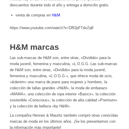
descuentos durante todo el año y entrega a domicilio gratis.
venta de compras en
H&M
https://www.youtube.com/watch?v=DR2pFTdxZq8
H&M marcas
Las sub-marcas de H&M son, entre otras, »Dividido» para la
moda juvenil, femenina y masculina, »L.O.G.G. Las sub-marcas
de H&M son, entre otras, »Dividido» para la moda juvenil,
femenina y masculina, »L.O.G.G.», que ofrece moda de ocio,
»&denim» una marca de jeans para mujeres y hombres, la
colección de tallas grandes »H&M
»
, la moda de embarazo
»MAMA
»
, una colección de ropa interior »Basics», la colección
sostenible »Conscious», la colección de alta calidad »Premium»
y la colección de belleza »by H&M».
La compañía Hennes & Mauritz también compró otras conocidas
marcas de moda en los últimos años. ¡Se los presentamos con
la información más importante!