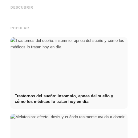
Social Media Werbeanzeigen:
Comienzo de carrera tras los
oport
Mehr Verkäufe durch gezieltes
estudios: lo que realmente
y el c
DESCUBRIR
Online Marketing
buscan los reclutadores
carre
POPULAR
Trastornos del sueño: insomnio, apnea del sueño y
cómo los médicos lo tratan hoy en día