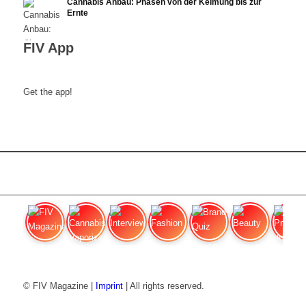
Cannabis Anbau: Phasen von der Keimung bis zur
Ernte
FIV App
Get the app!
FIV Magazine
Cannabis Vaporizador: ¿Qué
Interview
Fashion
Brand Quiz
Beauty
Precios de
© FIV Magazine |
Imprint
| All rights reserved.