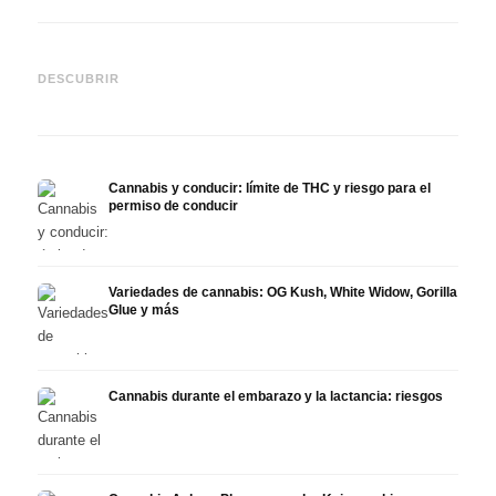
Cannabis y TDAH: dopamina,
Cannabis en fibromialgia:
Canna
automedición y lo que
dolor, sueño y sistema
quimi
DESCUBRIR
muestran los estudios
endocanabinoide
Drona
Cannabis y conducir: límite de THC y riesgo para el
permiso de conducir
Variedades de cannabis: OG Kush, White Widow, Gorilla
Glue y más
Cannabis durante el embarazo y la lactancia: riesgos