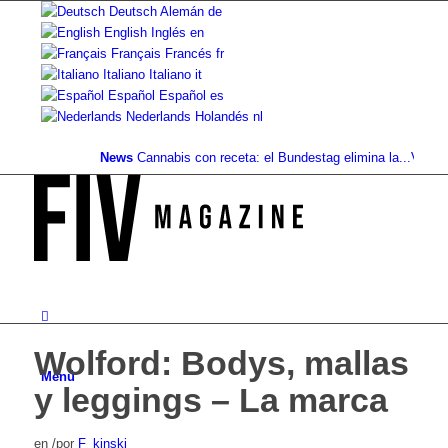
Deutsch
Alemán
de
English
Inglés
en
Français
Francés
fr
Italiano
Italiano
it
Español
Español
es
Nederlands
Holandés
nl
News
Cannabis con receta: el Bundestag elimina la...
Valor del
Wolford: Bodys, mallas
Menú
y leggings – La marca
en
/
por
F_kinski