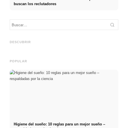
buscan los reclutadores
Práctica profesional en
Financiar los estudios en
empresas de primer nivel:
2026:
Reduci
oportunidades, remuneración
Deutschlandstipendium,
realm
y el camino directo hacia la
BAföG y consejos
médic
DESCUBRIR
carrera
inteligentes para ahorrar
& téc
POPULAR
Higiene del sueño: 10 reglas para un mejor sueño –