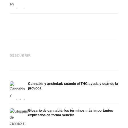
Cannabis y epilepsia: CBD,
CBD y
Epidiolex y el estado actual
Cannabis Oil casero:
puede
DESCUBRIR
de la investigación
decarboxilación e infusión
derma
Cannabis y ansiedad: cuándo el THC ayuda y cuándo la
provoca
Glosario de cannabis: los términos más importantes
explicados de forma sencilla