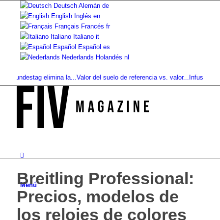
Deutsch
Alemán
de
English
Inglés
en
Français
Francés
fr
Italiano
Italiano
it
Español
Español
es
Nederlands
Holandés
nl
ndestag elimina la...
Valor del suelo de referencia vs. valor...
Infused Kitchen
Breitling Professional:
Menú
Precios, modelos de
los relojes de colores