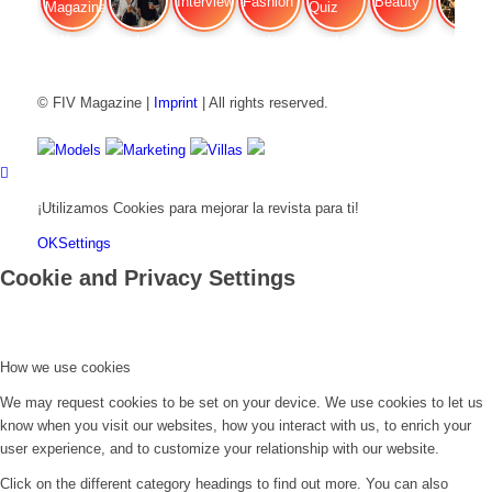
FIV Magazine
Variedades de cannabis:
Interview
Fashion
Brand Quiz
Beauty
Efecto
© FIV Magazine |
Imprint
| All rights reserved.
Models
Marketing
Villas
¡Utilizamos Cookies para mejorar la revista para ti!
OK
Settings
Cookie and Privacy Settings
How we use cookies
We may request cookies to be set on your device. We use cookies to let us
know when you visit our websites, how you interact with us, to enrich your
user experience, and to customize your relationship with our website.
Click on the different category headings to find out more. You can also