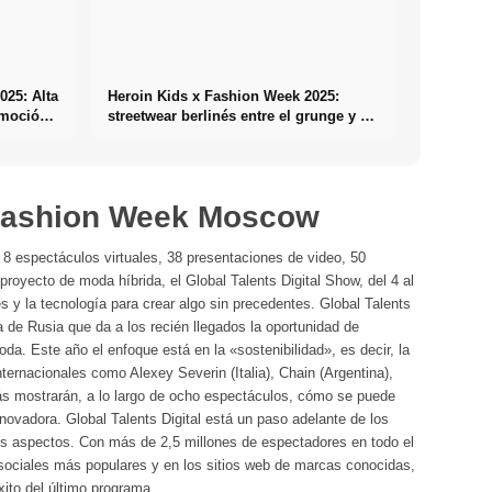
025: Alta
Heroin Kids x Fashion Week 2025:
emoción
streetwear berlinés entre el grunge y el
gender fluid
Fashion Week Moscow
s, 8 espectáculos virtuales, 38 presentaciones de video, 50
oyecto de moda híbrida, el Global Talents Digital Show, del 4 al
s y la tecnología para crear algo sin precedentes. Global Talents
a de Rusia que da a los recién llegados la oportunidad de
da. Este año el enfoque está en la «sostenibilidad», es decir, la
ternacionales como Alexey Severin (Italia), Chain (Argentina),
 mostrarán, a lo largo de ocho espectáculos, cómo se puede
novadora. Global Talents Digital está un paso adelante de los
 aspectos. Con más de 2,5 millones de espectadores en todo el
 sociales más populares y en los sitios web de marcas conocidas,
xito del último programa.