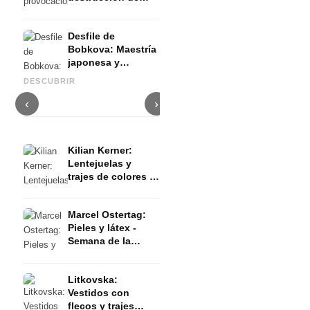
falsas
percepciones - FW
Desfile de
2023 Verano
Bobkova: Maestría
DZHUS: Técnicas de corte
M
japonesa y
innovadoras y filosofía de
Damur Mode en el barco:
L
feminidad segura -
sostenibilidad - FW 2023
ropa de calle berlinesa de alta
e
DESCUBRIR
FW 2023 Verano
Verano
gama - FW 2023 Verano
e
‹
›
Kilian Kerner:
Lentejuelas y
trajes de colores -
Semana de la
Moda de Berlín
Marcel Ostertag:
AW23/24
Pieles y látex -
Semana de la
Moda de Berlín
AW23/24
Litkovska:
Vestidos con
flecos y trajes