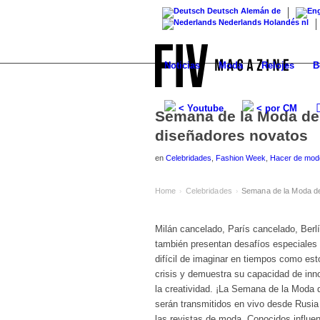
Deutsch
Alemán
de
Nederlands
Holandés
nl
Noticias
Moda
Relojes
B
< Youtube
< por CM
Semana de la Moda de
diseñadores novatos
en
Celebridades
,
Fashion Week
,
Hacer de mod
Home
Celebridades
Semana de la Moda de
›
›
Milán cancelado, París cancelado, Ber
también presentan desafíos especiales
difícil de imaginar en tiempos como es
crisis y demuestra su capacidad de inn
la creatividad. ¡La Semana de la Moda
serán transmitidos en vivo desde Rusia
las revistas de moda. Conocidos influen