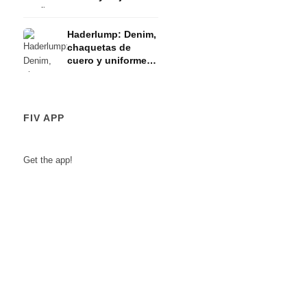
masculinos -
Semana de la
Haderlump: Denim,
Moda de Berlín
chaquetas de
AW23/24
cuero y uniformes
militares - Semana
de la Moda de
Berlín AW23/24
FIV APP
Get the app!