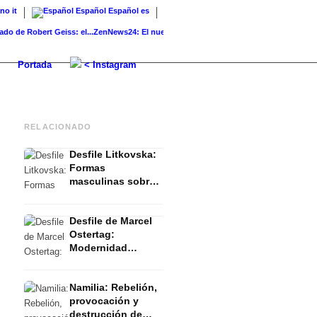
ano
it
Español
Español
es
e Robert Geiss: el...
ZenNews24: El nuevo portal de noticias y...
K-Beauty: rutina, prod
Portada
< Instagram
RELACIONADO
Desfile Litkovska:
Formas
masculinas sobre
hombros
femeninos - FW
Desfile de Marcel
2023 Verano
Ostertag:
Modernidad
influenciada por la
tradición - FW 2023
Namilia: Rebelión,
Verano
provocación y
destrucción de