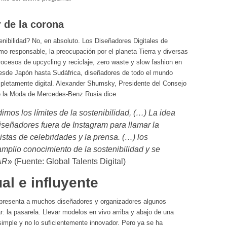
 de la corona
enibilidad? No, en absoluto. Los Diseñadores Digitales de
o responsable, la preocupación por el planeta Tierra y diversas
rocesos de upcycling y reciclaje, zero waste y slow fashion en
Desde Japón hasta Sudáfrica, diseñadores de todo el mundo
mpletamente digital. Alexander Shumsky, Presidente del Consejo
e la Moda de Mercedes-Benz Rusia dice
mos los límites de la sostenibilidad, (…) La idea
diseñadores fuera de Instagram para llamar la
listas de celebridades y la prensa. (…) los
mplio conocimiento de la sostenibilidad y se
AR
» (Fuente: Global Talents Digital)
al e influyente
a presenta a muchos diseñadores y organizadores algunos
r: la pasarela. Llevar modelos en vivo arriba y abajo de una
simple y no lo suficientemente innovador. Pero ya se ha