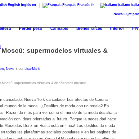
English
Inglés
en
Français
Francés
fr
Italiano
Itali
News
El jet privado d
elleza
Perder peso
Cannabis
Bienes raíces
Interior
FIV
 Moscú: supermodelos virtuales &
/
elo
,
News
por
Lisa-Marie
 Moscú: supermodelos virtuales & diseñadores novatos
lín cancelado, Nueva York cancelado. Los efectos de Corona
 al mundo de la moda. ¿Desfiles de moda con un regalo? Es
tos. Razón de más para ver cómo el mundo de la moda desafía la
ovación con ideas orientadas al futuro. Porque la necesidad hace
 de Merzedes Benz en Rusia está en línea! Los desfiles de moda
 en todas las plataformas sociales populares y en las páginas de
ciadores virtuales como Zoe o Lil Miquela presentan las últimas