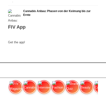
Cannabis Anbau: Phasen von der Keimung bis zur
Ernte
FIV App
Get the app!
FIV Magazine
Cannabis y hambre:
Interview
Fashion
Brand Quiz
Beauty
Cannab