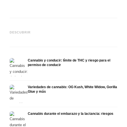
Cannabis y TDAH: dopamina,
Cannabis en fibromialgia:
Canna
automedición y lo que
dolor, sueño y sistema
quimi
DESCUBRIR
muestran los estudios
endocanabinoide
Drona
Cannabis y conducir: límite de THC y riesgo para el
permiso de conducir
Variedades de cannabis: OG Kush, White Widow, Gorilla
Glue y más
Cannabis durante el embarazo y la lactancia: riesgos