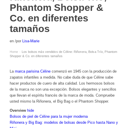
Phantom Shopper &
Co. en diferentes
tamaños
en
/
por
Lisa-Marie
Home
Los bolsos más vendidos de Céline: Riñonera, Bolsa Trío, Phantom
›
Shopper & Co. en diferentes tamaños
La
marca parisina Céline
comenzó en 1945 con la producción de
zapatos infantiles a medida. No cabe duda de que Céline sabe
hacer productos de cuero de alta calidad. Los hermosos bolsos
de la marca no son una excepción. Bolsos elegantes y sencillos
que llevan el espíritu francés de la marca de moda. Compruebe
usted mismo la Riñonera, el Big Bag o el Phantom Shopper.
Overview
hide
Bolsos de piel de Céline para la mujer moderna
Riñonera y Big Bag: modelos de bolsas desde Pico hasta Nano y