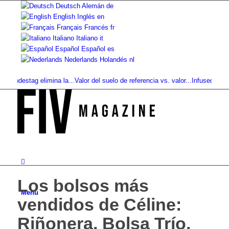
Deutsch
Alemán
de
English
Inglés
en
Français
Francés
fr
Italiano
Italiano
it
Español
Español
es
Nederlands
Holandés
nl
ndestag elimina la...
Valor del suelo de referencia vs. valor...
Infused Kitchen 
Los bolsos más
Menú
vendidos de Céline:
Riñonera, Bolsa Trío,