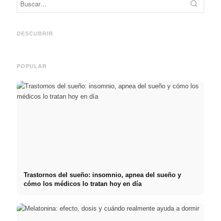
Práct
empre
Social Media Werbeanzeigen:
Comienzo de carrera tras los
oport
Mehr Verkäufe durch gezieltes
estudios: lo que realmente
y el c
DESCUBRIR
Online Marketing
buscan los reclutadores
carre
POPULAR
Trastornos del sueño: insomnio, apnea del sueño y
cómo los médicos lo tratan hoy en día