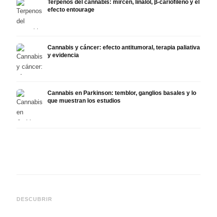
Terpenos del cannabis: mircen, linalol, β-cariofileno y el
efecto entourage
Cannabis y cáncer: efecto antitumoral, terapia paliativa
y evidencia
Cannabis en Parkinson: temblor, ganglios basales y lo
que muestran los estudios
Cannabis y TDAH: dopamina,
Cannabis en fibromialgia:
Canna
automedición y lo que
dolor, sueño y sistema
quimi
DESCUBRIR
muestran los estudios
endocanabinoide
Drona