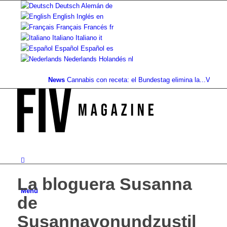
Deutsch
Alemán
de
English
Inglés
en
Français
Francés
fr
Italiano
Italiano
it
Español
Español
es
Nederlands
Holandés
nl
News
Cannabis con receta: el Bundestag elimina la...
Valor del 
La bloguera Susanna
Menú
de
Susannavonundzustil