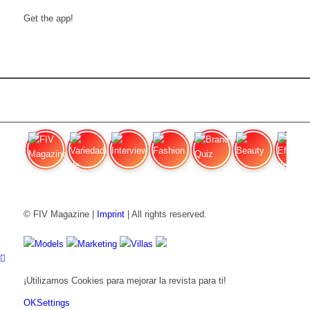
Get the app!
FIV Magazine
Variedades de cannabis:
Interview
Fashion
Brand Quiz
Beauty
Efecto
© FIV Magazine |
Imprint
| All rights reserved.
Models
Marketing
Villas
¡Utilizamos Cookies para mejorar la revista para ti!
OK
Settings