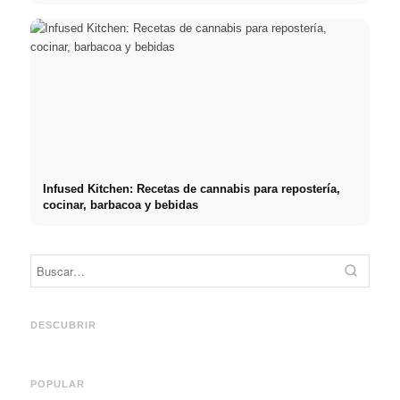
Infused Kitchen: Recetas de cannabis para repostería,
cocinar, barbacoa y bebidas
Práct
empre
Social Media Werbeanzeigen:
Comienzo de carrera tras los
oport
Mehr Verkäufe durch gezieltes
estudios: lo que realmente
y el c
DESCUBRIR
Online Marketing
buscan los reclutadores
carre
POPULAR