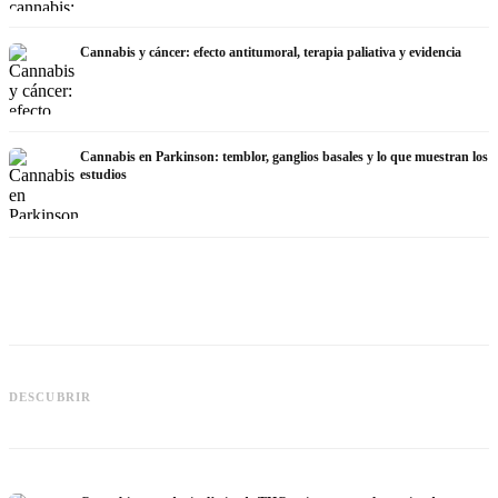
Cannabis y cáncer: efecto antitumoral, terapia paliativa y evidencia
Cannabis en Parkinson: temblor, ganglios basales y lo que muestran los
estudios
Cannabis y TDAH: dopamina,
automedición y lo que muestran los
Cannabis en fibromialgia: dolor,
DESCUBRIR
estudios
sueño y sistema endocanabinoide
q