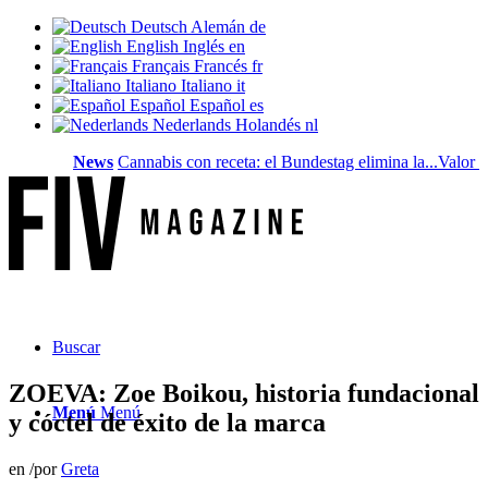
Deutsch
Alemán
de
English
Inglés
en
Français
Francés
fr
Italiano
Italiano
it
Español
Español
es
Nederlands
Holandés
nl
News
Cannabis con receta: el Bundestag elimina la...
Valor del sue
Buscar
ZOEVA: Zoe Boikou, historia fundacional
Menú
Menú
y cóctel de éxito de la marca
en
/
por
Greta