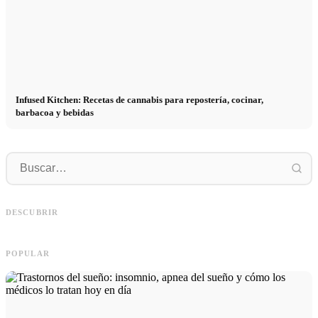
Infused Kitchen: Recetas de cannabis para repostería, cocinar,
barbacoa y bebidas
P
Social Media Werbeanzeigen: Mehr
Comienzo de carrera tras los estudios:
p
Verkäufe durch gezieltes Online
lo que realmente buscan los
r
DESCUBRIR
Marketing
reclutadores
h
POPULAR