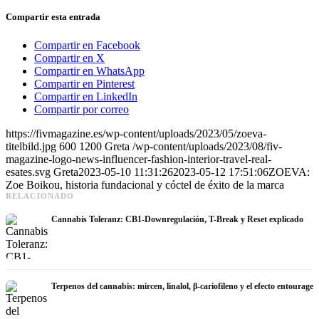
Compartir esta entrada
Compartir en Facebook
Compartir en X
Compartir en WhatsApp
Compartir en Pinterest
Compartir en LinkedIn
Compartir por correo
https://fivmagazine.es/wp-content/uploads/2023/05/zoeva-
titelbild.jpg
600
1200
Greta
/wp-content/uploads/2023/08/fiv-
magazine-logo-news-influencer-fashion-interior-travel-real-
esates.svg
Greta
2023-05-10 11:31:26
2023-05-12 17:51:06
ZOEVA:
Zoe Boikou, historia fundacional y cóctel de éxito de la marca
RELACIONADO
Cannabis Toleranz: CB1-Downregulación, T-Break y Reset explicado
Terpenos del cannabis: mircen, linalol, β-cariofileno y el efecto entourage