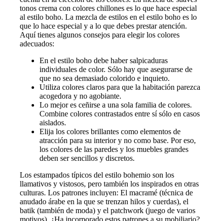
tonos crema con colores chillones es lo que hace especial
al estilo boho. La mezcla de estilos en el estilo boho es lo
que lo hace especial y a lo que debes prestar atención.
Aquí tienes algunos consejos para elegir los colores
adecuados:
En el estilo boho debe haber salpicaduras
individuales de color. Sólo hay que asegurarse de
que no sea demasiado colorido e inquieto.
Utiliza colores claros para que la habitación parezca
acogedora y no agobiante.
Lo mejor es ceñirse a una sola familia de colores.
Combine colores contrastados entre sí sólo en casos
aislados.
Elija los colores brillantes como elementos de
atracción para su interior y no como base. Por eso,
los colores de las paredes y los muebles grandes
deben ser sencillos y discretos.
Los estampados típicos del estilo bohemio son los
llamativos y vistosos, pero también los inspirados en otras
culturas. Los patrones incluyen: El macramé (técnica de
anudado árabe en la que se trenzan hilos y cuerdas), el
batik (también de moda) y el patchwork (juego de varios
motivos). ¿Ha incorporado estos patrones a su mobiliario?