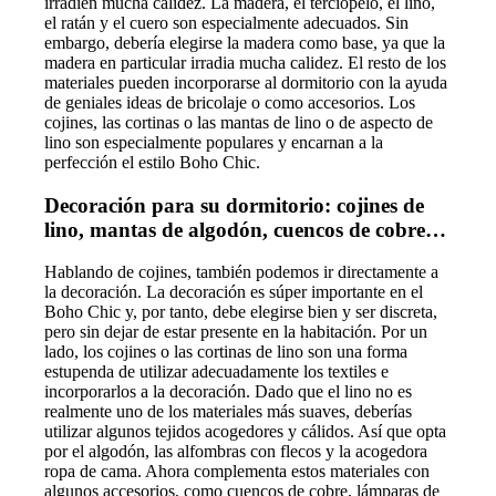
irradien mucha calidez. La madera, el terciopelo, el lino,
el ratán y el cuero son especialmente adecuados. Sin
embargo, debería elegirse la madera como base, ya que la
madera en particular irradia mucha calidez. El resto de los
materiales pueden incorporarse al dormitorio con la ayuda
de geniales ideas de bricolaje o como accesorios. Los
cojines, las cortinas o las mantas de lino o de aspecto de
lino son especialmente populares y encarnan a la
perfección el estilo Boho Chic.
Decoración para su dormitorio: cojines de
lino, mantas de algodón, cuencos de cobre…
Hablando de cojines, también podemos ir directamente a
la decoración. La decoración es súper importante en el
Boho Chic y, por tanto, debe elegirse bien y ser discreta,
pero sin dejar de estar presente en la habitación. Por un
lado, los cojines o las cortinas de lino son una forma
estupenda de utilizar adecuadamente los textiles e
incorporarlos a la decoración. Dado que el lino no es
realmente uno de los materiales más suaves, deberías
utilizar algunos tejidos acogedores y cálidos. Así que opta
por el algodón, las alfombras con flecos y la acogedora
ropa de cama. Ahora complementa estos materiales con
algunos accesorios, como cuencos de cobre, lámparas de