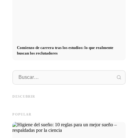
Comienzo de carrera tras los estudios: lo que realmente
buscan los reclutadores
Práctica profesional en
empresas de primer nivel:
Financiar los estudios en 2026:
Reducir 
oportunidades, remuneración y
Deutschlandstipendium, BAföG
realmen
el camino directo hacia la
y consejos inteligentes para
médicos
DESCUBRIR
carrera
ahorrar
técnica
POPULAR