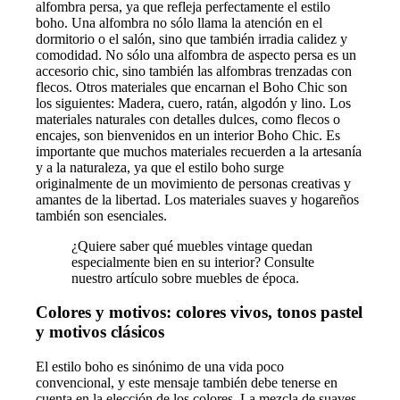
alfombra persa, ya que refleja perfectamente el estilo
boho. Una alfombra no sólo llama la atención en el
dormitorio o el salón, sino que también irradia calidez y
comodidad. No sólo una alfombra de aspecto persa es un
accesorio chic, sino también las alfombras trenzadas con
flecos. Otros materiales que encarnan el Boho Chic son
los siguientes: Madera, cuero, ratán, algodón y lino. Los
materiales naturales con detalles dulces, como flecos o
encajes, son bienvenidos en un interior Boho Chic. Es
importante que muchos materiales recuerden a la artesanía
y a la naturaleza, ya que el estilo boho surge
originalmente de un movimiento de personas creativas y
amantes de la libertad. Los materiales suaves y hogareños
también son esenciales.
¿Quiere saber qué muebles vintage quedan
especialmente bien en su interior? Consulte
nuestro artículo sobre
muebles de época
.
Colores y motivos: colores vivos, tonos pastel
y motivos clásicos
El estilo boho es sinónimo de una vida poco
convencional, y este mensaje también debe tenerse en
cuenta en la elección de los colores. La mezcla de suaves