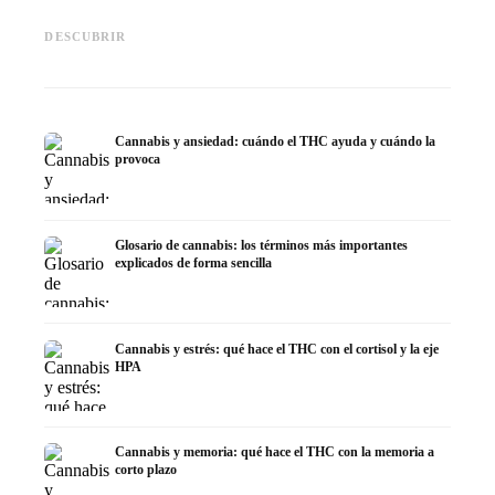
Cannabis y epilepsia: CBD,
CBD y p
Epidiolex y el estado actual de
Cannabis Oil casero:
puede h
DESCUBRIR
la investigación
decarboxilación e infusión
dermat
Cannabis y ansiedad: cuándo el THC ayuda y cuándo la
provoca
Glosario de cannabis: los términos más importantes
explicados de forma sencilla
Cannabis y estrés: qué hace el THC con el cortisol y la eje
HPA
Cannabis y memoria: qué hace el THC con la memoria a
corto plazo