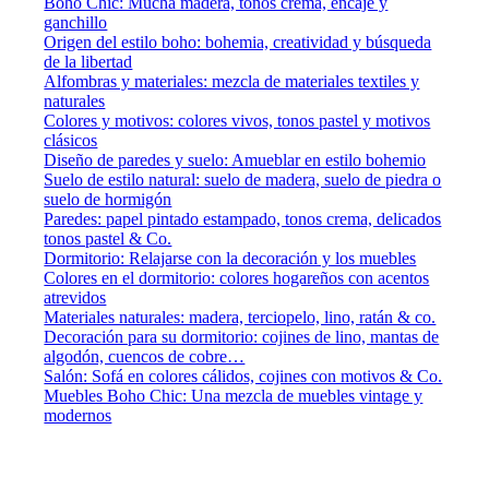
Boho Chic: Mucha madera, tonos crema, encaje y
ganchillo
Origen del estilo boho: bohemia, creatividad y búsqueda
de la libertad
Alfombras y materiales: mezcla de materiales textiles y
naturales
Colores y motivos: colores vivos, tonos pastel y motivos
clásicos
Diseño de paredes y suelo: Amueblar en estilo bohemio
Suelo de estilo natural: suelo de madera, suelo de piedra o
suelo de hormigón
Paredes: papel pintado estampado, tonos crema, delicados
tonos pastel & Co.
Dormitorio: Relajarse con la decoración y los muebles
Colores en el dormitorio: colores hogareños con acentos
atrevidos
Materiales naturales: madera, terciopelo, lino, ratán & co.
Decoración para su dormitorio: cojines de lino, mantas de
algodón, cuencos de cobre…
Salón: Sofá en colores cálidos, cojines con motivos & Co.
Muebles Boho Chic: Una mezcla de muebles vintage y
modernos