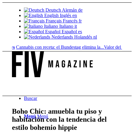
Deutsch
Alemán
de
English
Inglés
en
Français
Francés
fr
Italiano
Italiano
it
Español
Español
es
Nederlands
Holandés
nl
ws
Cannabis con receta: el Bundestag elimina la...
Valor del suelo de ref
Buscar
Boho Chic: amuebla tu piso y
Menú
Menú
habitación con la tendencia del
estilo bohemio hippie