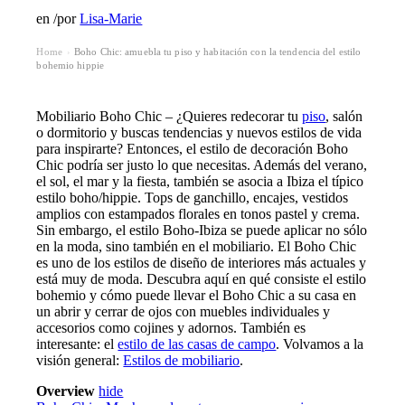
en
/
por
Lisa-Marie
Home
Boho Chic: amuebla tu piso y habitación con la tendencia del estilo
›
bohemio hippie
Mobiliario Boho Chic – ¿Quieres
redecorar
tu
piso
, salón
o
dormitorio
y buscas tendencias y nuevos estilos de vida
para inspirarte? Entonces, el estilo de decoración Boho
Chic podría ser justo lo que necesitas. Además del verano,
el sol, el mar y la fiesta, también se asocia a Ibiza el típico
estilo boho/hippie. Tops de ganchillo, encajes, vestidos
amplios con estampados florales en tonos pastel y crema.
Sin embargo, el estilo Boho-Ibiza se puede aplicar no sólo
en la moda, sino también en el mobiliario. El Boho Chic
es uno de los estilos de diseño de interiores más actuales y
está muy de moda. Descubra aquí en qué consiste el estilo
bohemio y cómo puede llevar el Boho Chic a su casa en
un abrir y cerrar de ojos con muebles individuales y
accesorios como cojines y adornos. También es
interesante: el
estilo de las casas de campo
. Volvamos a la
visión general:
Estilos de mobiliario
.
Overview
hide