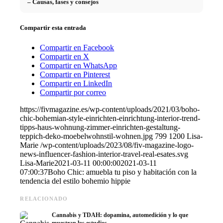
– Causas, fases y consejos
Compartir esta entrada
Compartir en Facebook
Compartir en X
Compartir en WhatsApp
Compartir en Pinterest
Compartir en LinkedIn
Compartir por correo
https://fivmagazine.es/wp-content/uploads/2021/03/boho-
chic-bohemian-style-einrichten-einrichtung-interior-trend-
tipps-haus-wohnung-zimmer-einrichten-gestaltung-
teppich-deko-moebelwohnstil-wohnen.jpg
799
1200
Lisa-
Marie
/wp-content/uploads/2023/08/fiv-magazine-logo-
news-influencer-fashion-interior-travel-real-esates.svg
Lisa-Marie
2021-03-11 00:00:00
2021-03-11
07:00:37
Boho Chic: amuebla tu piso y habitación con la
tendencia del estilo bohemio hippie
RELACIONADO
Cannabis y TDAH: dopamina, automedición y lo que
muestran los estudios