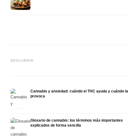
Cannabis y epilepsia: CBD,
CBD y
Epidiolex y el estado actual
Cannabis Oil casero:
puede
DESCUBRIR
de la investigación
decarboxilación e infusión
derma
Cannabis y ansiedad: cuándo el THC ayuda y cuándo la
provoca
Glosario de cannabis: los términos más importantes
explicados de forma sencilla