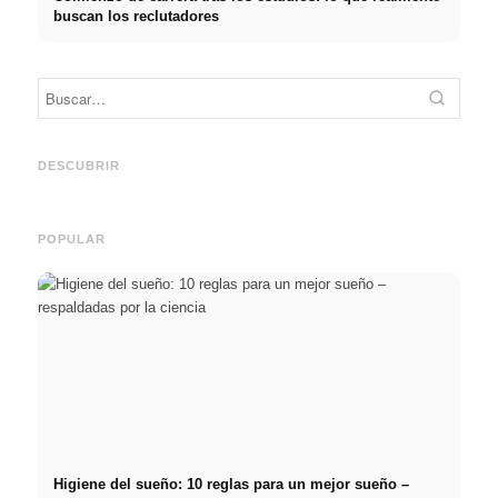
buscan los reclutadores
Práctica profesional en
Financiar los estudios en
empresas de primer nivel:
2026:
Reduci
oportunidades, remuneración
Deutschlandstipendium,
realm
y el camino directo hacia la
BAföG y consejos
médic
DESCUBRIR
carrera
inteligentes para ahorrar
& téc
POPULAR
Higiene del sueño: 10 reglas para un mejor sueño –