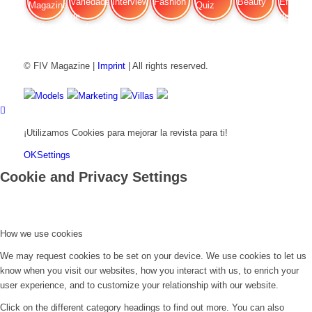
FIV Magazine
Variedades de cannabis:
Interview
Fashion
Brand Quiz
Beauty
Efecto
© FIV Magazine |
Imprint
| All rights reserved.
Models
Marketing
Villas
¡Utilizamos Cookies para mejorar la revista para ti!
OK
Settings
Cookie and Privacy Settings
How we use cookies
We may request cookies to be set on your device. We use cookies to let us
know when you visit our websites, how you interact with us, to enrich your
user experience, and to customize your relationship with our website.
Click on the different category headings to find out more. You can also