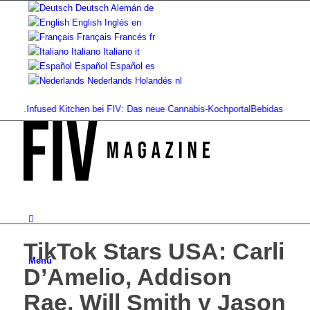
Deutsch
Alemán
de
English
Inglés
en
Français
Francés
fr
Italiano
Italiano
it
Español
Español
es
Nederlands
Holandés
nl
.
Infused Kitchen bei FIV: Das neue Cannabis-Kochportal
Bebidas de cannabis:
TikTok Stars USA: Carli
Menú
D’Amelio, Addison
Rae, Will Smith y Jason