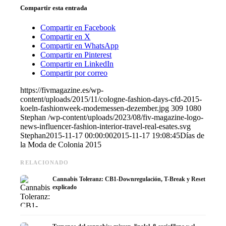
Compartir esta entrada
Compartir en Facebook
Compartir en X
Compartir en WhatsApp
Compartir en Pinterest
Compartir en LinkedIn
Compartir por correo
https://fivmagazine.es/wp-
content/uploads/2015/11/cologne-fashion-days-cfd-2015-
koeln-fashionweek-modemessen-dezember.jpg
309
1080
Stephan
/wp-content/uploads/2023/08/fiv-magazine-logo-
news-influencer-fashion-interior-travel-real-esates.svg
Stephan
2015-11-17 00:00:00
2015-11-17 19:08:45
Días de
la Moda de Colonia 2015
RELACIONADO
Cannabis Toleranz: CB1-Downregulación, T-Break y Reset
explicado