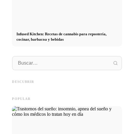
Infused Kitchen: Recetas de cannabis para repostería,
cocinar, barbacoa y bebidas
Práctic
empresa
Social Media Werbeanzeigen:
Comienzo de carrera tras los
oportun
Mehr Verkäufe durch gezieltes
estudios: lo que realmente
el cami
DESCUBRIR
Online Marketing
buscan los reclutadores
carrera
POPULAR