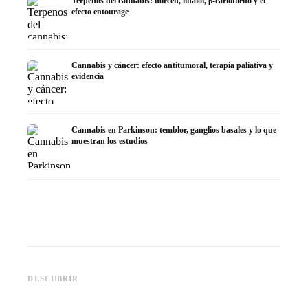
Terpenos del cannabis: mircen, linalol, β-cariofileno y el
efecto entourage
Cannabis y cáncer: efecto antitumoral, terapia paliativa y
evidencia
Cannabis en Parkinson: temblor, ganglios basales y lo que
muestran los estudios
Cannabis y TDAH: dopamina,
Cannabis en fibromialgia:
Cannabi
automedición y lo que
dolor, sueño y sistema
quimiot
DESCUBRIR
muestran los estudios
endocanabinoide
Dronab