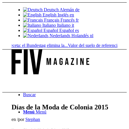
Deutsch
Alemán
de
English
Inglés
en
Français
Francés
fr
Italiano
Italiano
it
Español
Español
es
Nederlands
Holandés
nl
 receta: el Bundestag elimina la...
Valor del suelo de referencia vs. valor
Buscar
Días de la Moda de Colonia 2015
Menú
Menú
en
/
por
Stephan